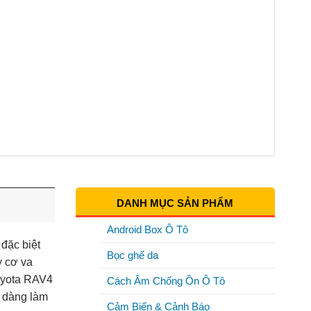
DANH MỤC SẢN PHẨM
Android Box Ô Tô
đặc biệt
Bọc ghế da
y cơ va
Toyota RAV4
Cách Âm Chống Ồn Ô Tô
ễ dàng làm
Cảm Biến & Cảnh Báo