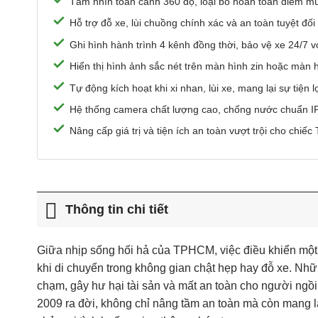
Tầm nhìn toàn cảnh 360 độ, loại bỏ hoàn toàn điểm mù 
Hỗ trợ đỗ xe, lùi chuồng chính xác và an toàn tuyệt đối
Ghi hình hành trình 4 kênh đồng thời, bảo vệ xe 24/7 vớ
Hiển thị hình ảnh sắc nét trên màn hình zin hoặc màn h
Tự động kích hoạt khi xi nhan, lùi xe, mang lại sự tiện lợ
Hệ thống camera chất lượng cao, chống nước chuẩn IP
Nâng cấp giá trị và tiện ích an toàn vượt trội cho chi
Thông tin chi tiết
Giữa nhịp sống hối hả của TPHCM, việc điều khiển một 
khi di chuyển trong không gian chật hẹp hay đỗ xe. Nh
chạm, gây hư hại tài sản và mất an toàn cho người ngồi
2009 ra đời, không chỉ nâng tầm an toàn mà còn mang lại