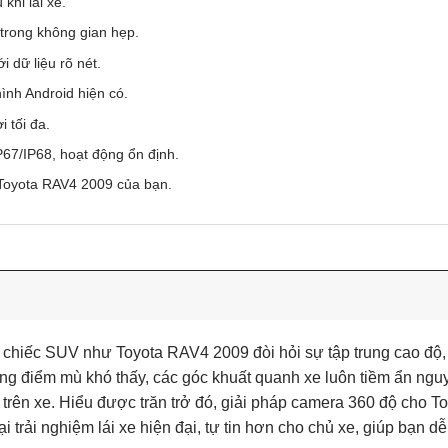
khi lái xe.
 trong không gian hẹp.
i dữ liệu rõ nét.
ình Android hiện có.
i tối đa.
67/IP68, hoạt động ổn định.
ếc Toyota RAV4 2009 của bạn.
chiếc SUV như Toyota RAV4 2009 đòi hỏi sự tập trung cao độ, 
ững điểm mù khó thấy, các góc khuất quanh xe luôn tiềm ẩn ngu
 trên xe. Hiểu được trăn trở đó, giải pháp camera 360 độ cho 
 trải nghiệm lái xe hiện đại, tự tin hơn cho chủ xe, giúp bạn d