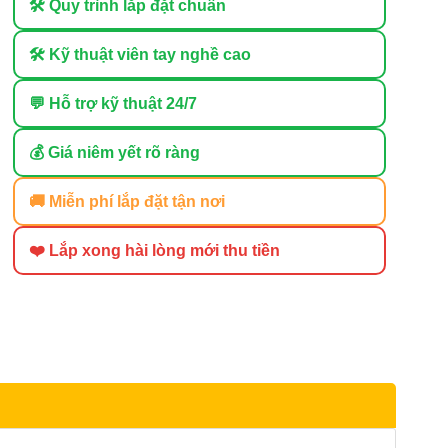
🛠 Quy trình lắp đặt chuẩn
🛠 Kỹ thuật viên tay nghề cao
💬 Hỗ trợ kỹ thuật 24/7
💰 Giá niêm yết rõ ràng
🚚 Miễn phí lắp đặt tận nơi
❤️ Lắp xong hài lòng mới thu tiền