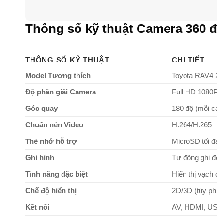
Thông số kỹ thuật Camera 360 
THÔNG SỐ KỸ THUẬT
CHI TIẾT
Model Tương thích
Toyota RAV4 2
Độ phân giải Camera
Full HD 1080P 
Góc quay
180 độ (mỗi c
Chuẩn nén Video
H.264/H.265
Thẻ nhớ hỗ trợ
MicroSD tối đ
Ghi hình
Tự động ghi đ
Tính năng đặc biệt
Hiển thị vạch 
Chế độ hiển thị
2D/3D (tùy ph
Kết nối
AV, HDMI, USB