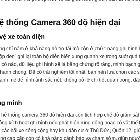
ệ thống Camera 360 độ hiện đại
vệ xe toàn diện
ông chỉ nằm ở khả năng hỗ trợ lái mà còn ở chức năng ghi hình 
p đen” ghi lại toàn bộ diễn biến xung quanh xe trong suốt quá t
cố nào, dữ liệu ghi hình sẽ là bằng chứng rõ ràng, minh bạch 
nhanh chóng. Để có trải nghiệm tốt nhất, bạn nên lựa chọn các
nh mẽ để hình ảnh sắc nét, không bỏ lỡ chi tiết quan trọng, đặc
ng minh
c hệ thống camera 360 độ hiện đại còn tích hợp chế độ giám sát
ộng kích hoạt ghi hình nếu phát hiện rung động hoặc có vật thể l
i các bãi xe công cộng hay khu dân cư ở Thủ Đức, Quận 12, gi
ng cao cấp còn có khả năng cảnh báo va chạm sớm, giúp người