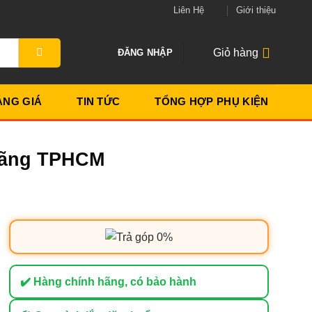
Liên Hệ
Giới thiệu
Giỏ hàng
ĐĂNG NHẬP
ẢNG GIÁ
TIN TỨC
TỔNG HỢP PHỤ KIỆN
 Hãng TPHCM
✔️ Hàng chính hãng, có bảo hành