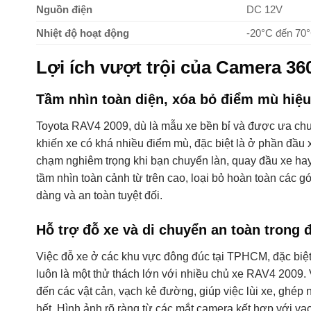
Nguồn điện
DC 12V
Nhiệt độ hoạt động
-20°C đến 70
Lợi ích vượt trội của Camera 3
Tầm nhìn toàn diện, xóa bỏ điểm mù hiệ
Toyota RAV4 2009, dù là mẫu xe bền bỉ và được ưa chu
khiến xe có khá nhiều điểm mù, đặc biệt là ở phần đầu
chạm nghiêm trọng khi bạn chuyển làn, quay đầu xe ha
tầm nhìn toàn cảnh từ trên cao, loại bỏ hoàn toàn các g
dàng và an toàn tuyệt đối.
Hỗ trợ đỗ xe và di chuyển an toàn trong 
Việc đỗ xe ở các khu vực đông đúc tại TPHCM, đặc biệ
luôn là một thử thách lớn với nhiều chủ xe RAV4 2009. 
đến các vật cản, vạch kẻ đường, giúp việc lùi xe, ghép
hết. Hình ảnh rõ ràng từ các mắt camera kết hợp với v