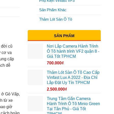
Phụ Kiện Vinfast VF3
Sản Phẩm Khác
Thảm Lót Sàn Ô Tô
SẢN PHẨM
Nơi Lắp Camera Hành Trình
 đời cũ
Ô Tô hành trình VF2 quận 8 -
y cơ va
Giá Tốt TPHCM
cung cấp
700.000
₫
ách dễ
Thảm Lót Sàn Ô Tô Cao Cấp
Vinfast Lux A 2022 - Địa Chỉ
Lắp Đặt Uy Tín TPHCM
2.500.000
₫
ư ở Gò Vấp,
Trung Tâm Gắn Camera
h từ xe
Hành Trình Ô Tô Minio Green
bao giờ
Tại Tân Phú - Giá Tốt
t cách hoàn
TPHCM