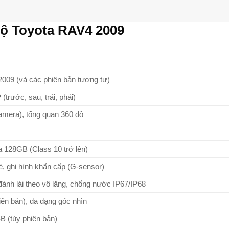
độ Toyota RAV4 2009
009 (và các phiên bản tương tự)
(trước, sau, trái, phải)
amera), tổng quan 360 độ
a 128GB (Class 10 trở lên)
è, ghi hình khẩn cấp (G-sensor)
đánh lái theo vô lăng, chống nước IP67/IP68
iên bản), đa dạng góc nhìn
 (tùy phiên bản)