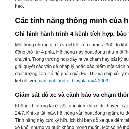
hảo.
Các tính năng thông minh của h
Ghi hình hành trình 4 kênh tích hợp, bảo 
Một trong những giá trị vượt trội của camera 360 độ kh
đồng thời từ 4 phía. Hệ thống này hoạt động như một “hộ
chuyển. Trong trường hợp xảy ra va chạm hay bất kỳ sự 
giải quyết các vấn đề pháp lý hoặc bảo hiểm một cách 
chất lượng cao, có độ phân giải Full HD và chip xử lý mạ
kết nối với
màn hình android toyota rav4 2009
.
Giám sát đỗ xe và cảnh báo va chạm thô
Không chỉ dừng lại ở việc ghi hình khi xe di chuyển, cá
24/7. Khi xe tắt máy, hệ thống vẫn hoạt động ngầm, tự đ
Tính năng này cực kỳ hữu ích khi bạn đỗ xe qua đêm tạ
xe khỏi những va quệt không mong muốn. Một số hệ thố