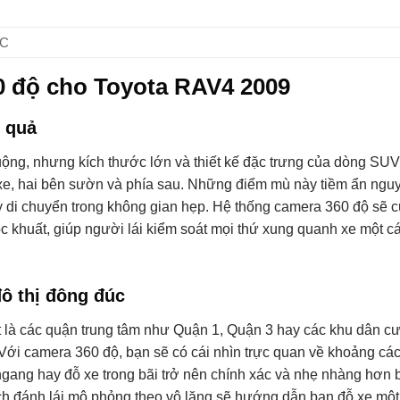
°C
60 độ cho Toyota RAV4 2009
u quả
ộng, nhưng kích thước lớn và thiết kế đặc trưng của dòng SUV
 xe, hai bên sườn và phía sau. Những điểm mù này tiềm ẩn ngu
y di chuyển trong không gian hẹp. Hệ thống camera 360 độ sẽ 
óc khuất, giúp người lái kiểm soát mọi thứ xung quanh xe một c
đô thị đông đúc
t là các quận trung tâm như Quận 1, Quận 3 hay các khu dân c
Với camera 360 độ, bạn sẽ có cái nhìn trực quan về khoảng các
 ngang hay đỗ xe trong bãi trở nên chính xác và nhẹ nhàng hơn 
ạch đánh lái mô phỏng theo vô lăng sẽ hướng dẫn bạn đỗ xe mộ