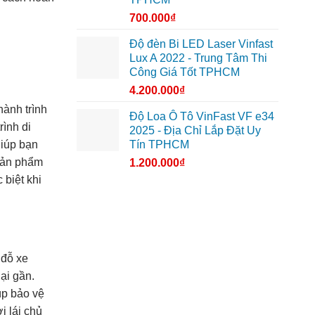
700.000
₫
Độ đèn Bi LED Laser Vinfast
Lux A 2022 - Trung Tâm Thi
Công Giá Tốt TPHCM
4.200.000
₫
hành trình
Độ Loa Ô Tô VinFast VF e34
rình di
2025 - Địa Chỉ Lắp Đặt Uy
Tín TPHCM
giúp bạn
 sản phẩm
1.200.000
₫
 biệt khi
 đỗ xe
ại gần.
úp bảo vệ
 lái chủ