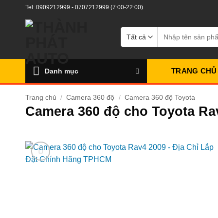
Bỏ
Tel:
0909212999
-
0707212999
(7:00-22:00)
qua
nội
Tìm
kiếm:
dung
TRANG CHỦ
Danh mục
Trang chủ
/
Camera 360 độ
/
Camera 360 độ Toyota
Camera 360 độ cho Toyota Ra