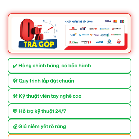
✔️ Hàng chính hãng, có bảo hành
🛠 Quy trình lắp đặt chuẩn
🛠 Kỹ thuật viên tay nghề cao
💬 Hỗ trợ kỹ thuật 24/7
💰 Giá niêm yết rõ ràng