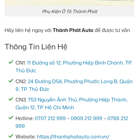
Phụ Kiện Ô Tô Thành Phát
Hãy liên hệ ngay với
Thành Phát Auto
để được tư vấn
Thông Tin Liên Hệ
CN1:
11 Đường số 12, Phường Hiệp Bình Chánh, TP.
Thủ Đức
CN2:
24 Đường D5A, Phường Phước Long B, Quận
9, TP. Thủ Đức
CN3:
753 Nguyễn Ảnh Thủ, Phường Hiệp Thành,
Quận 12, TP. Hồ Chí Minh
Hotline:
0707 212 999
–
0909 212 999
–
0788 212
999
Website:
https://thanhphatauto.com.vn/