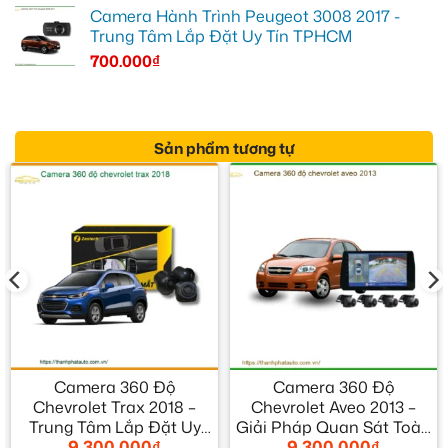
Camera Hành Trình Peugeot 3008 2017 -
Trung Tâm Lắp Đặt Uy Tín TPHCM
700.000
₫
Sản phẩm tương tự
Camera 360 Độ
Camera 360 Độ
Chevrolet Trax 2018 –
Chevrolet Aveo 2013 –
Trung Tâm Lắp Đặt Uy
Giải Pháp Quan Sát Toàn
9.300.000
₫
9.300.000
₫
Tín TPHCM
Cảnh An Toàn