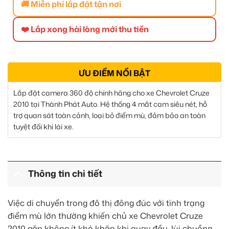
🚚 Miễn phí lắp đặt tận nơi
❤️ Lắp xong hài lòng mới thu tiền
ƯU ĐIỂM NỔI BẬT
Lắp đặt camera 360 độ chính hãng cho xe Chevrolet Cruze
2010 tại Thành Phát Auto. Hệ thống 4 mắt cam siêu nét, hỗ
trợ quan sát toàn cảnh, loại bỏ điểm mù, đảm bảo an toàn
tuyệt đối khi lái xe.
Thông tin chi tiết
Việc di chuyển trong đô thị đông đúc với tình trạng
điểm mù lớn thường khiến chủ xe Chevrolet Cruze
2010 gặp không ít khó khăn khi quay đầu, lùi chuồng