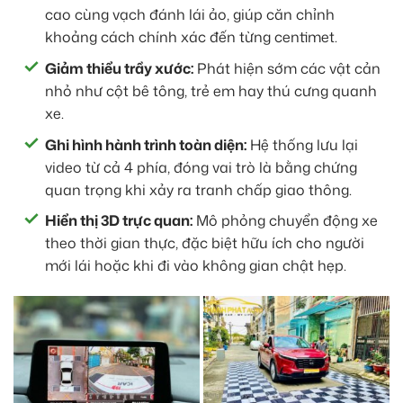
cao cùng vạch đánh lái ảo, giúp căn chỉnh
khoảng cách chính xác đến từng centimet.
Giảm thiểu trầy xước:
Phát hiện sớm các vật cản
nhỏ như cột bê tông, trẻ em hay thú cưng quanh
xe.
Ghi hình hành trình toàn diện:
Hệ thống lưu lại
video từ cả 4 phía, đóng vai trò là bằng chứng
quan trọng khi xảy ra tranh chấp giao thông.
Hiển thị 3D trực quan:
Mô phỏng chuyển động xe
theo thời gian thực, đặc biệt hữu ích cho người
mới lái hoặc khi đi vào không gian chật hẹp.