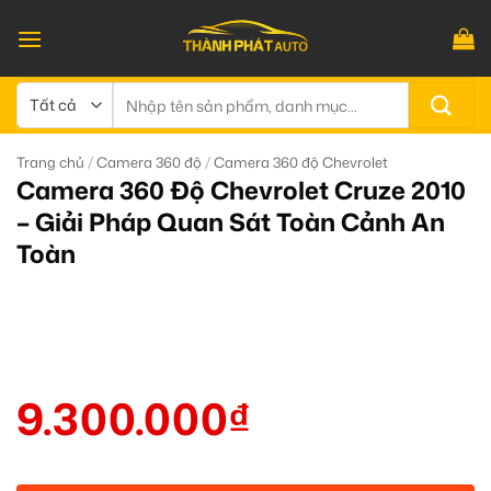
Bỏ
qua
nội
dung
Tìm
kiếm:
/
/
Trang chủ
Camera 360 độ
Camera 360 độ Chevrolet
Camera 360 Độ Chevrolet Cruze 2010
– Giải Pháp Quan Sát Toàn Cảnh An
Toàn
9.300.000
₫