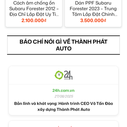
Cách âm chống ồn
Dán PPF Subaru
Subaru Forester 2012 –
Forester 2023 – Trung
Địa Chỉ Lắp Đặt Uy Tín
Tâm Lắp Đặt Chính
TPHCM
Hãng Uy Tín TPHCM
2.100.000
₫
3.500.000
₫
BÁO CHÍ NÓI GÌ VỀ THÀNH PHÁT
AUTO
24h.com.vn
27/08/2025
Bản lĩnh và khát vọng: Hành trình CEO Võ Tấn Đào
xây dựng Thành Phát Auto