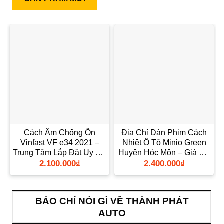
Cách Âm Chống Ồn
Địa Chỉ Dán Phim Cách
Vinfast VF e34 2021 –
Nhiệt Ô Tô Minio Green
Trung Tâm Lắp Đặt Uy Tín
Huyện Hóc Môn – Giá Tốt
TPHCM
TPHCM
2.100.000
₫
2.400.000
₫
BÁO CHÍ NÓI GÌ VỀ THÀNH PHÁT
AUTO