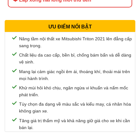
ƯU ĐIỂM NỔI BẬT
Nâng tầm nội thất xe Mitsubishi Triton 2021 lên đẳng cấp
sang trọng.
Chất liệu da cao cấp, bền bỉ, chống bám bẩn và dễ dàng
vệ sinh.
Mang lại cảm giác ngồi êm ái, thoáng khí, thoải mái trên
mọi hành trình.
Khử mùi hôi khó chịu, ngăn ngừa vi khuẩn và nấm mốc
phát triển.
Tùy chọn đa dạng về màu sắc và kiểu may, cá nhân hóa
không gian xe.
Tăng giá trị thẩm mỹ và khả năng giữ giá cho xe khi cần
bán lại.
Đảm bảo an toàn với quy trình bọc ghế chuyên nghiệp,