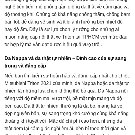
nghệ tiên tiến, mô phỏng gần giống da thật về cảm giác và
độ thoáng khí. Chúng có khả năng chống thấm, chống bám
bẩn tốt, dễ dàng vệ sinh và ít bị ảnh hưởng bởi nhiệt độ
hay độ ẩm. Đây là sự lựa chọn lý tưởng cho những ai
muốn nâng cấp nội thất xe Triton tại TPHCM với mức đầu
tư hợp lý mà vẫn đạt được hiệu quả vượt trội.
Da Nappa và da thật tự nhiên – Đỉnh cao của sự sang
trọng và đẳng cấp
Nếu bạn tìm kiếm sự hoàn hảo và đẳng cấp nhất cho chiếc
Mitsubishi Triton 2021 của mình, da Nappa hoặc da thật tự
nhiên là những lựa chọn không thể bỏ qua. Da Nappa nổi
tiếng với độ mềm mại vượt trội, bề mặt mịn màng và độ
bền cao. Da thật tự nhiên, thường là da bò, mang lại vẻ
đẹp nguyên bản, sự sang trọng khó cưỡng cùng khả năng
thoáng khí tuyệt vời. Mặc dù chi phí cao hơn, nhưng da
thật đem lại cảm giác ngồi êm ái, bền bỉ theo thời gian và