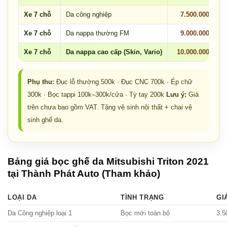
Xe 7 chỗ
Da công nghiệp
7.500.000
Xe 7 chỗ
Da nappa thường FM
9.000.000
Xe 7 chỗ
Da nappa cao cấp (Skin, Vario)
10.000.000
Phụ thu:
Đục lỗ thường 500k · Đục CNC 700k · Ép chữ
300k · Bọc tappi 100k–300k/cửa · Tỳ tay 200k
Lưu ý:
Giá
trên chưa bao gồm VAT. Tặng vệ sinh nội thất + chai vệ
sinh ghế da.
Bảng giá bọc ghế da Mitsubishi Triton 2021
tại Thành Phát Auto (Tham khảo)
LOẠI DA
TÌNH TRẠNG
GI
Da Công nghiệp loại 1
Bọc mới toàn bộ
3.5