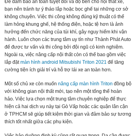
Để đảm bảo an toàn tuyệt đối và độ bền cho nội thất xe,
bạn nên tránh tự ý tháo lắp hoặc bọc ghế tại những cơ sở
không chuyên. Việc thi công không đúng kỹ thuật có thể
làm hỏng khung ghế, hệ thống điện, hoặc tệ hơn là ảnh
hưởng đến chức năng của túi khí, gây nguy hiểm khi vận
hành. Luôn chọn các trung tâm uy tín như Thành Phát Auto
để được tư vấn và thi công bởi đội ngũ có kinh nghiệm.
Ngoài ra, việc nâng cấp nội thất còn có thể bao gồm việc
lắp đặt
màn hình android Mitsubishi Triton 2021
để tăng
cường tiện ích giải trí và hỗ trợ lái xe an toàn hơn.
Một số chủ xe còn muốn
nâng cấp màn hình Triton
đồng bộ
với không gian nội thất mới, tạo nên một tổng thể hoàn
hảo. Việc lựa chọn một trung tâm chuyên nghiệp để thực
hiện cả hai dịch vụ này tại Gò Vấp hoặc các quận lân cận
ở TPHCM sẽ giúp tiết kiệm thời gian và đảm bảo sự tương
thích tốt nhất giữa các phụ kiện.
Việc bảo dưỡng định kỳ cũng rất quan trọng. Da cần được