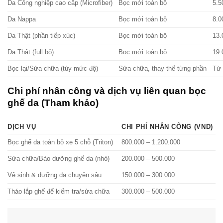
Da Công nghiệp cao cấp (Microfiber)
Bọc mới toàn bộ
5.5
Da Nappa
Bọc mới toàn bộ
8.0
Da Thật (phần tiếp xúc)
Bọc mới toàn bộ
13.
Da Thật (full bộ)
Bọc mới toàn bộ
19.
Bọc lại/Sửa chữa (tùy mức độ)
Sửa chữa, thay thế từng phần
Từ 
Chi phí nhân công và dịch vụ liên quan bọc
ghế da (Tham khảo)
DỊCH VỤ
CHI PHÍ NHÂN CÔNG (VND)
Bọc ghế da toàn bộ xe 5 chỗ (Triton)
800.000 – 1.200.000
Sửa chữa/Bảo dưỡng ghế da (nhỏ)
200.000 – 500.000
Vệ sinh & dưỡng da chuyên sâu
150.000 – 300.000
Tháo lắp ghế để kiểm tra/sửa chữa
300.000 – 500.000