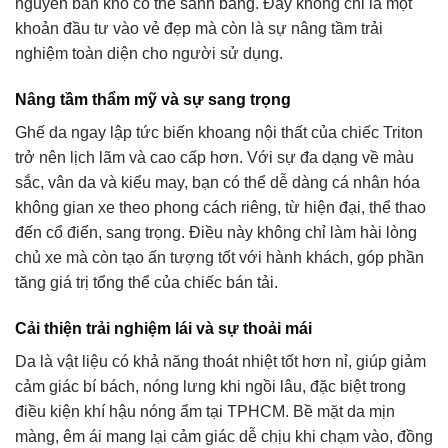
nguyên bản khó có thể sánh bằng. Đây không chỉ là một
khoản đầu tư vào vẻ đẹp mà còn là sự nâng tầm trải
nghiệm toàn diện cho người sử dụng.
Nâng tầm thẩm mỹ và sự sang trọng
Ghế da ngay lập tức biến khoang nội thất của chiếc Triton
trở nên lịch lãm và cao cấp hơn. Với sự đa dạng về màu
sắc, vân da và kiểu may, bạn có thể dễ dàng cá nhân hóa
không gian xe theo phong cách riêng, từ hiện đại, thể thao
đến cổ điển, sang trọng. Điều này không chỉ làm hài lòng
chủ xe mà còn tạo ấn tượng tốt với hành khách, góp phần
tăng giá trị tổng thể của chiếc bán tải.
Cải thiện trải nghiệm lái và sự thoải mái
Da là vật liệu có khả năng thoát nhiệt tốt hơn nỉ, giúp giảm
cảm giác bí bách, nóng lưng khi ngồi lâu, đặc biệt trong
điều kiện khí hậu nóng ẩm tại TPHCM. Bề mặt da mịn
màng, êm ái mang lại cảm giác dễ chịu khi chạm vào, đồng