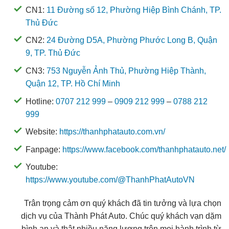
CN1:
11 Đường số 12, Phường Hiệp Bình Chánh, TP.
Thủ Đức
CN2:
24 Đường D5A, Phường Phước Long B, Quận
9, TP. Thủ Đức
CN3:
753 Nguyễn Ảnh Thủ, Phường Hiệp Thành,
Quận 12, TP. Hồ Chí Minh
Hotline:
0707 212 999
–
0909 212 999
–
0788 212
999
Website:
https://thanhphatauto.com.vn/
Fanpage:
https://www.facebook.com/thanhphatauto.net/
Youtube:
https://www.youtube.com/@ThanhPhatAutoVN
Trân trọng cảm ơn quý khách đã tin tưởng và lựa chọn
dịch vụ của Thành Phát Auto. Chúc quý khách vạn dặm
bình an và thật nhiều năng lượng trên mọi hành trình từ