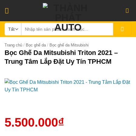
Bỏ
qua
nội
Tìm
dung
kiếm:
/
/
Trang chủ
Bọc ghế da
Bọc ghế da Mitsubishi
Bọc Ghế Da Mitsubishi Triton 2021 –
Trung Tâm Lắp Đặt Uy Tín TPHCM
5.500.000
₫