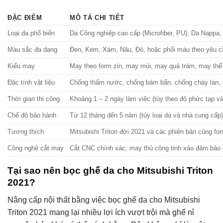
ĐẶC ĐIỂM
MÔ TẢ CHI TIẾT
Loại da phổ biến
Da Công nghiệp cao cấp (Microfiber, PU), Da Nappa,
Màu sắc đa dạng
Đen, Kem, Xám, Nâu, Đỏ, hoặc phối màu theo yêu c
Kiểu may
May theo form zin, may múi, may quả trám, may thể
Đặc tính vật liệu
Chống thấm nước, chống bám bẩn, chống cháy lan, 
Thời gian thi công
Khoảng 1 – 2 ngày làm việc (tùy theo độ phức tạp và 
Chế độ bảo hành
Từ 12 tháng đến 5 năm (tùy loại da và nhà cung cấp)
Tương thích
Mitsubishi Triton đời 2021 và các phiên bản cùng fo
Công nghệ cắt may
Cắt CNC chính xác, may thủ công tinh xảo đảm bảo 
Tại sao nên bọc ghế da cho Mitsubishi Triton
2021?
Nâng cấp nội thất bằng việc bọc ghế da cho Mitsubishi
Triton 2021 mang lại nhiều lợi ích vượt trội mà ghế nỉ