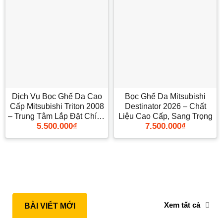
Dịch Vụ Bọc Ghế Da Cao
Bọc Ghế Da Mitsubishi
Cấp Mitsubishi Triton 2008
Destinator 2026 – Chất
– Trung Tâm Lắp Đặt Chính
Liệu Cao Cấp, Sang Trọng
5.500.000
₫
7.500.000
₫
Hãng TPHCM
Xem tất cả
BÀI VIẾT MỚI