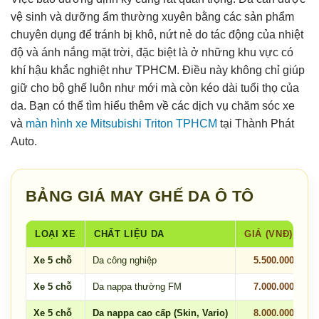
vệ sinh và dưỡng ẩm thường xuyên bằng các sản phẩm
chuyên dụng để tránh bị khô, nứt nẻ do tác động của nhiệt
độ và ánh nắng mặt trời, đặc biệt là ở những khu vực có
khí hậu khắc nghiệt như TPHCM. Điều này không chỉ giúp
giữ cho bộ ghế luôn như mới mà còn kéo dài tuổi thọ của
da. Bạn có thể tìm hiểu thêm về các dịch vụ chăm sóc xe
và
màn hình xe Mitsubishi Triton TPHCM
tại Thành Phát
Auto.
BẢNG GIÁ MAY GHẾ DA Ô TÔ
LOẠI XE
CHẤT LIỆU DA
GIÁ (VNĐ)
Xe 5 chỗ
Da công nghiệp
5.500.000
Xe 5 chỗ
Da nappa thường FM
7.000.000
Xe 5 chỗ
Da nappa cao cấp (Skin, Vario)
8.000.000