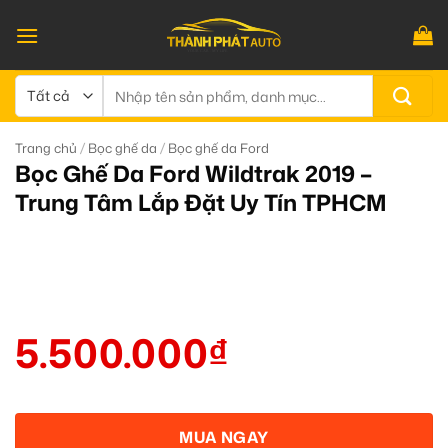
Bỏ
qua
nội
dung
Tìm
kiếm:
/
/
Trang chủ
Bọc ghế da
Bọc ghế da Ford
Bọc Ghế Da Ford Wildtrak 2019 –
Trung Tâm Lắp Đặt Uy Tín TPHCM
5.500.000
₫
MUA NGAY