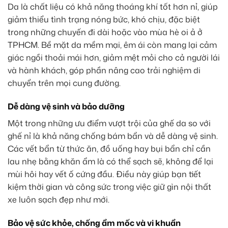
Da là chất liệu có khả năng thoáng khí tốt hơn nỉ, giúp
giảm thiểu tình trạng nóng bức, khó chịu, đặc biệt
trong những chuyến đi dài hoặc vào mùa hè oi ả ở
TPHCM. Bề mặt da mềm mại, êm ái còn mang lại cảm
giác ngồi thoải mái hơn, giảm mệt mỏi cho cả người lái
và hành khách, góp phần nâng cao trải nghiệm di
chuyển trên mọi cung đường.
Dễ dàng vệ sinh và bảo dưỡng
Một trong những ưu điểm vượt trội của ghế da so với
ghế nỉ là khả năng chống bám bẩn và dễ dàng vệ sinh.
Các vết bẩn từ thức ăn, đồ uống hay bụi bẩn chỉ cần
lau nhẹ bằng khăn ẩm là có thể sạch sẽ, không để lại
mùi hôi hay vết ố cứng đầu. Điều này giúp bạn tiết
kiệm thời gian và công sức trong việc giữ gìn nội thất
xe luôn sạch đẹp như mới.
Bảo vệ sức khỏe, chống ẩm mốc và vi khuẩn