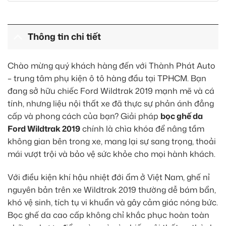
Chế độ bảo hành rõ ràng, mang lại sự yên tâm tuyệt đối
cho khách hàng.
Thông tin chi tiết
Chào mừng quý khách hàng đến với Thành Phát Auto
– trung tâm phụ kiện ô tô hàng đầu tại TPHCM. Bạn
đang sở hữu chiếc Ford Wildtrak 2019 mạnh mẽ và cá
tính, nhưng liệu nội thất xe đã thực sự phản ánh đẳng
cấp và phong cách của bạn? Giải pháp
bọc ghế da
Ford Wildtrak 2019
chính là chìa khóa để nâng tầm
không gian bên trong xe, mang lại sự sang trọng, thoải
mái vượt trội và bảo vệ sức khỏe cho mọi hành khách.
Với điều kiện khí hậu nhiệt đới ẩm ở Việt Nam, ghế nỉ
nguyên bản trên xe Wildtrak 2019 thường dễ bám bẩn,
khó vệ sinh, tích tụ vi khuẩn và gây cảm giác nóng bức.
Bọc ghế da cao cấp không chỉ khắc phục hoàn toàn