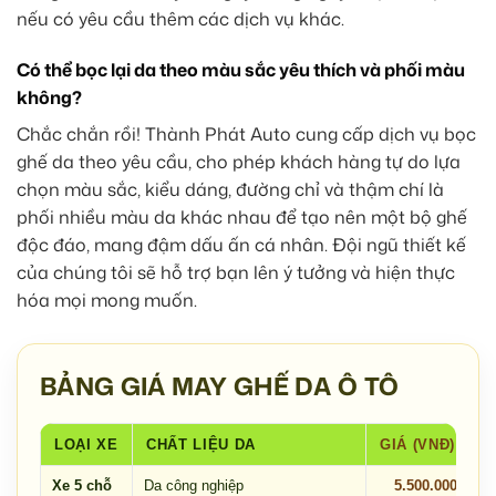
nếu có yêu cầu thêm các dịch vụ khác.
Có thể bọc lại da theo màu sắc yêu thích và phối màu
không?
Chắc chắn rồi! Thành Phát Auto cung cấp dịch vụ bọc
ghế da theo yêu cầu, cho phép khách hàng tự do lựa
chọn màu sắc, kiểu dáng, đường chỉ và thậm chí là
phối nhiều màu da khác nhau để tạo nên một bộ ghế
độc đáo, mang đậm dấu ấn cá nhân. Đội ngũ thiết kế
của chúng tôi sẽ hỗ trợ bạn lên ý tưởng và hiện thực
hóa mọi mong muốn.
BẢNG GIÁ MAY GHẾ DA Ô TÔ
LOẠI XE
CHẤT LIỆU DA
GIÁ (VNĐ)
Xe 5 chỗ
Da công nghiệp
5.500.000