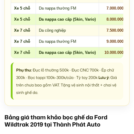
Xe 5 chỗ
Da nappa thường FM
7.000.000
Xe 5 chỗ
Da nappa cao cấp (Skin, Vario)
8.000.000
Xe 7 chỗ
Da công nghiệp
7.500.000
Xe 7 chỗ
Da nappa thường FM
9.000.000
Xe 7 chỗ
Da nappa cao cấp (Skin, Vario)
10.000.000
Phụ thu:
Đục lỗ thường 500k · Đục CNC 700k · Ép chữ
300k · Bọc tappi 100k–300k/cửa · Tỳ tay 200k
Lưu ý:
Giá
trên chưa bao gồm VAT. Tặng vệ sinh nội thất + chai vệ
sinh ghế da.
Bảng giá tham khảo bọc ghế da Ford
Wildtrak 2019 tại Thành Phát Auto