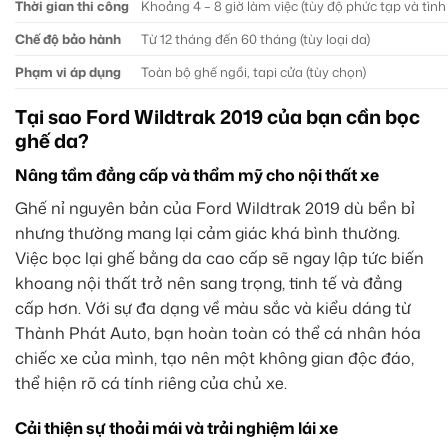
Thời gian thi công
Khoảng 4 – 8 giờ làm việc (tùy độ phức tạp và tình
Chế độ bảo hành
Từ 12 tháng đến 60 tháng (tùy loại da)
Phạm vi áp dụng
Toàn bộ ghế ngồi, tapi cửa (tùy chọn)
Tại sao Ford Wildtrak 2019 của bạn cần bọc
ghế da?
Nâng tầm đẳng cấp và thẩm mỹ cho nội thất xe
Ghế nỉ nguyên bản của Ford Wildtrak 2019 dù bền bỉ
nhưng thường mang lại cảm giác khá bình thường.
Việc bọc lại ghế bằng da cao cấp sẽ ngay lập tức biến
khoang nội thất trở nên sang trọng, tinh tế và đẳng
cấp hơn. Với sự đa dạng về màu sắc và kiểu dáng từ
Thành Phát Auto, bạn hoàn toàn có thể cá nhân hóa
chiếc xe của mình, tạo nên một không gian độc đáo,
thể hiện rõ cá tính riêng của chủ xe.
Cải thiện sự thoải mái và trải nghiệm lái xe