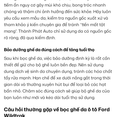
tiềm ẩn nguy cơ gây mùi khó chịu, bong tróc nhanh
chóng và thậm chí ảnh hưởng đến sức khỏe. Hãy luôn
yêu cầu xem mẫu da, kiểm tra nguồn gốc xuất xứ và
tham khảo ý kiến chuyên gia để tránh “tiền mất tật
mang”. Thành Phát Auto chỉ sử dụng da có nguồn gốc
rõ ràng, đã qua kiểm định.
Bảo dưỡng ghế da đúng cách để tăng tuổi thọ
Sau khi bọc ghế da, việc bảo dưỡng định kỳ là rất cần
thiết để giữ cho bộ ghế luôn bền đẹp. Nên sử dụng
dung dịch vệ sinh da chuyên dụng, tránh các hóa chất
tẩy rửa mạnh. Hạn chế để xe dưới nắng gắt trong thời
gian dài và thường xuyên hút bụi để loại bỏ các hạt
bẩn nhỏ. Chăm sóc đúng cách sẽ giúp bộ ghế da của
bạn luôn như mới và kéo dài tuổi thọ sử dụng.
Câu hỏi thường gặp về bọc ghế da ô tô Ford
Wildtrak