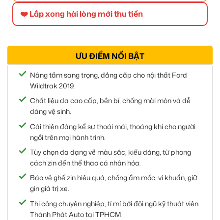
❤️ Lắp xong hài lòng mới thu tiền
ƯU ĐIỂM NỔI BẬT
Nâng tầm sang trọng, đẳng cấp cho nội thất Ford
Wildtrak 2019.
Chất liệu da cao cấp, bền bỉ, chống mài mòn và dễ
dàng vệ sinh.
Cải thiện đáng kể sự thoải mái, thoáng khí cho người
ngồi trên mọi hành trình.
Tùy chọn đa dạng về màu sắc, kiểu dáng, từ phong
cách zin đến thể thao cá nhân hóa.
Bảo vệ ghế zin hiệu quả, chống ẩm mốc, vi khuẩn, giữ
gìn giá trị xe.
Thi công chuyên nghiệp, tỉ mỉ bởi đội ngũ kỹ thuật viên
Thành Phát Auto tại TPHCM.