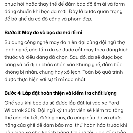
phục hồi hoặc thay thế để đảm bảo độ êm ái và form
dáng chuẩn khi bọc da mới. Đây là bước quan trọng
để bộ ghế da có độ căng và phom đẹp.
Bước 3: May đo và bọc da mới tỉ mỉ
Sử dụng công nghệ may đo hiện đại cùng đội ngũ thợ
lành nghề, các tấm da sẽ được cắt may theo đúng kích
thước và kiểu dáng đã chọn. Sau đó, da sẽ được bọc
căng và cố định chắc chắn vào khung ghế, đảm bảo
không bị nhăn, chùng hay xô lệch. Toàn bộ quá trình
được thực hiện với sự tỉ mỉ cao nhất.
Bước 4: Lắp đặt hoàn thiện và kiểm tra chất lượng
Ghế sau khi bọc da sẽ được lắp đặt lại vào xe Ford
Wildtrak 2019. Đội ngũ kỹ thuật viên sẽ kiểm tra tổng
thể các chi tiết, đường may, độ căng của da và chức
năng của ghế để đảm bảo mọi thứ hoàn hảo trước khi
bàn giao xe cho khách hàng. Chúng tôi luôn đảm bảo