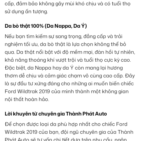
cấp, đảm bảo không gây mùi khó chịu và có tuổi thọ
sử dụng ấn tượng.
Da bò thật 100% (Da Nappa, Da Ý)
Nếu bạn tìm kiếm sự sang trọng, đẳng cấp và trải
nghiệm tối ưu, da bò thật là lựa chọn không thể bỏ
qua. Da thật nổi bật với độ mềm mại, đàn hồi tự nhiên,
khả năng thoáng khí vượt trội và tuổi thọ cực kỳ cao.
Đặc biệt, da Nappa hay da Ý còn mang lại hương
thơm dễ chịu và cảm giác chạm vô cùng cao cấp. Đây
là sự đầu tư xứng đáng cho những ai muốn biến chiếc
Ford Wildtrak 2019 của mình thành một không gian
nội thất hoàn hảo.
Lời khuyên từ chuyên gia Thành Phát Auto
Để chọn được loại da phù hợp nhất cho chiếc Ford
Wildtrak 2019 của bạn, đội ngũ chuyên gia của Thành
Phát Auto sẽ tư vấn chi tiết dựa trên nhu cầu, ngân