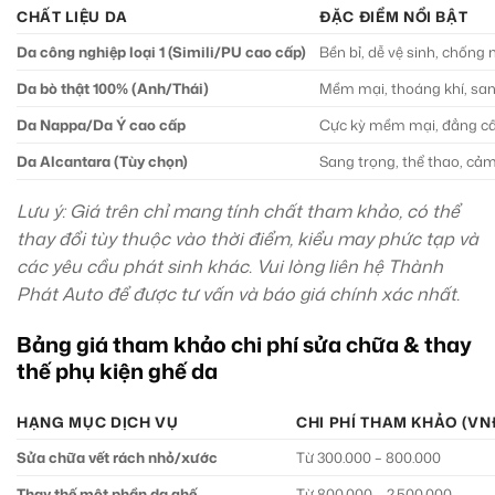
CHẤT LIỆU DA
ĐẶC ĐIỂM NỔI BẬT
Da công nghiệp loại 1 (Simili/PU cao cấp)
Bền bỉ, dễ vệ sinh, chống
Da bò thật 100% (Anh/Thái)
Mềm mại, thoáng khí, san
Da Nappa/Da Ý cao cấp
Cực kỳ mềm mại, đẳng cấp,
Da Alcantara (Tùy chọn)
Sang trọng, thể thao, cả
Lưu ý: Giá trên chỉ mang tính chất tham khảo, có thể
thay đổi tùy thuộc vào thời điểm, kiểu may phức tạp và
các yêu cầu phát sinh khác. Vui lòng liên hệ Thành
Phát Auto để được tư vấn và báo giá chính xác nhất.
Bảng giá tham khảo chi phí sửa chữa & thay
thế phụ kiện ghế da
HẠNG MỤC DỊCH VỤ
CHI PHÍ THAM KHẢO (VN
Sửa chữa vết rách nhỏ/xước
Từ 300.000 – 800.000
Thay thế một phần da ghế
Từ 800.000 – 2.500.000