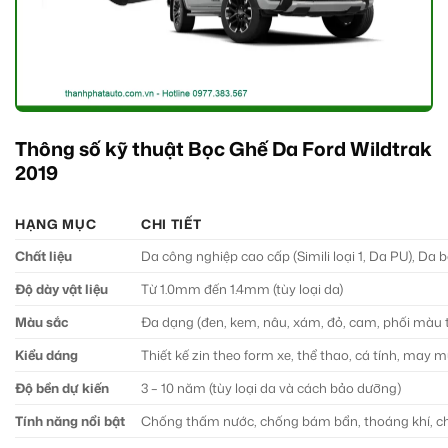
Thông số kỹ thuật Bọc Ghế Da Ford Wildtrak
2019
HẠNG MỤC
CHI TIẾT
Chất liệu
Da công nghiệp cao cấp (Simili loại 1, Da PU), Da
Độ dày vật liệu
Từ 1.0mm đến 1.4mm (tùy loại da)
Màu sắc
Đa dạng (đen, kem, nâu, xám, đỏ, cam, phối màu 
Kiểu dáng
Thiết kế zin theo form xe, thể thao, cá tính, may
Độ bền dự kiến
3 – 10 năm (tùy loại da và cách bảo dưỡng)
Tính năng nổi bật
Chống thấm nước, chống bám bẩn, thoáng khí, ch