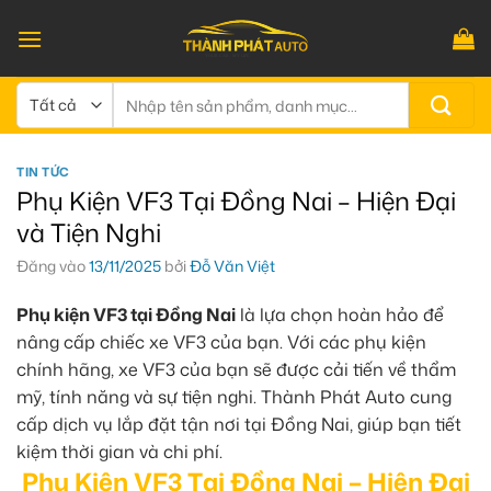
Bỏ
qua
nội
dung
Tìm
kiếm:
TIN TỨC
Phụ Kiện VF3 Tại Đồng Nai – Hiện Đại
và Tiện Nghi
Đăng vào
13/11/2025
bởi
Đỗ Văn Việt
Phụ kiện VF3 tại Đồng Nai
là lựa chọn hoàn hảo để
nâng cấp chiếc xe VF3 của bạn. Với các phụ kiện
chính hãng, xe VF3 của bạn sẽ được cải tiến về thẩm
mỹ, tính năng và sự tiện nghi. Thành Phát Auto cung
cấp dịch vụ lắp đặt tận nơi tại Đồng Nai, giúp bạn tiết
kiệm thời gian và chi phí.
Phụ Kiện VF3 Tại Đồng Nai – Hiện Đại