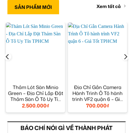
Xem tất cả
SẢN PHẨM MỚI
Thảm Lót Sàn Minio
Địa Chỉ Gắn Camera
Green – Địa Chỉ Lắp Đặt
Hành Trình Ô Tô hành
Thảm Sàn Ô Tô Uy Tín
trình VF2 quận 6 – Giá
TPHCM
Tốt TPHCM
2.500.000
₫
700.000
₫
BÁO CHÍ NÓI GÌ VỀ THÀNH PHÁT