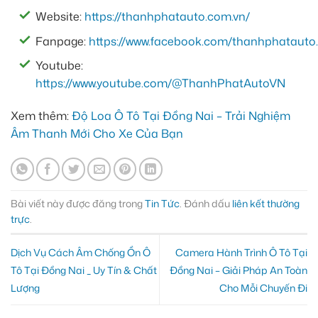
Website:
https://thanhphatauto.com.vn/
Fanpage:
https://www.facebook.com/thanhphatauto.
Youtube:
https://www.youtube.com/@ThanhPhatAutoVN
Xem thêm:
Độ Loa Ô Tô Tại Đồng Nai – Trải Nghiệm
Âm Thanh Mới Cho Xe Của Bạn
Bài viết này được đăng trong
Tin Tức
. Đánh dấu
liên kết thường
trực
.
Dịch Vụ Cách Âm Chống Ồn Ô
Camera Hành Trình Ô Tô Tại
Tô Tại Đồng Nai _ Uy Tín & Chất
Đồng Nai – Giải Pháp An Toàn
Lượng
Cho Mỗi Chuyến Đi