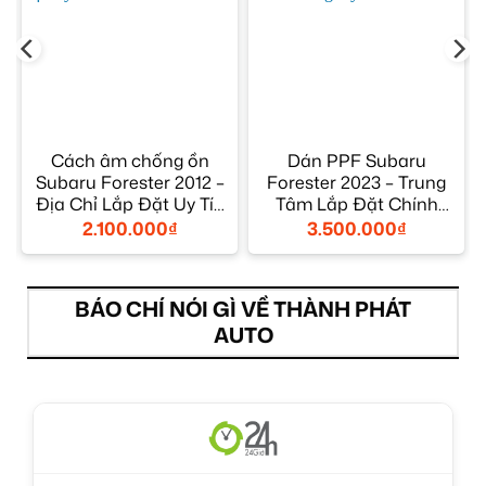
Cách âm chống ồn
Dán PPF Subaru
Subaru Forester 2012 –
Forester 2023 – Trung
Địa Chỉ Lắp Đặt Uy Tín
Tâm Lắp Đặt Chính
TPHCM
Hãng Uy Tín TPHCM
2.100.000
₫
3.500.000
₫
BÁO CHÍ NÓI GÌ VỀ THÀNH PHÁT
AUTO