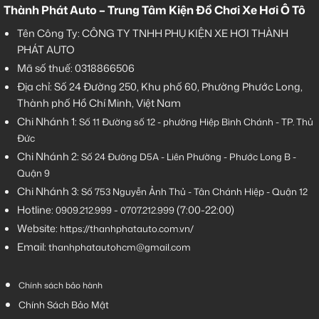
Thành Phát Auto – Trung Tâm Kiện Đồ Chơi Xe Hơi Ô Tô
Tên Công Ty: CÔNG TY TNHH PHỤ KIỆN XE HƠI THÀNH
PHÁT AUTO
Mã số thuế: 0318866506
Địa chỉ: Số 24 Đường 250, Khu phố 60, Phường Phước Long,
Thành phố Hồ Chí Minh, Việt Nam
Chi Nhánh 1:
Số 11 Đường số 12 - phường Hiệp Bình Chánh - TP. Thủ
Đức
Chi Nhánh 2:
Số
24 Đường D5A - Liên Phường - Phước Long B -
Quận 9
Chi Nhánh 3:
Số 753
Nguyễn Ảnh Thủ - Tân Chánh Hiệp - Quận 12
Hotline:
-
(7:00-22:00)
0909.212.999
0707.212.999
Website:
https://thanhphatauto.com.vn/
Email:
thanhphatautohcm@gmail.com
Chính sách bảo hành
Chính Sách Bảo Mật