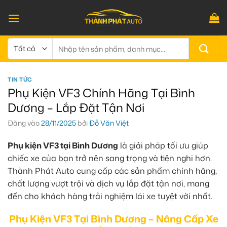
Bỏ
qua
nội
dung
Tìm
kiếm:
TIN TỨC
Phụ Kiện VF3 Chính Hãng Tại Bình
Dương – Lắp Đặt Tận Nơi
Đăng vào
28/11/2025
bởi
Đỗ Văn Việt
Phụ kiện VF3 tại Bình Dương
là giải pháp tối ưu giúp
chiếc xe của bạn trở nên sang trọng và tiện nghi hơn.
Thành Phát Auto cung cấp các sản phẩm chính hãng,
chất lượng vượt trội và dịch vụ lắp đặt tận nơi, mang
đến cho khách hàng trải nghiệm lái xe tuyệt vời nhất.
Phụ Kiện VF3 Tại Bình Dương – Nâng Cấp Xe