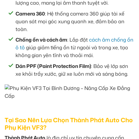
lượng cao, mang lại âm thanh tuyệt vời.
Camera 360
: Hệ thống camera 360 giúp tài xế
quan sát mọi góc xung quanh xe, đảm bảo an
toàn.
Chống ồn và cách âm
: Lắp đặt
cách âm chống ồn
ô tô
giúp giảm tiếng ồn từ ngoài và trong xe, tạo
không gian yên tĩnh và thoải mái.
Dán PPF (Paint Protection Film)
: Bảo vệ lớp sơn
xe khỏi trầy xước, giữ xe luôn mới và sáng bóng.
Tại Sao Nên Lựa Chọn Thành Phát Auto Cho
Phụ Kiện VF3?
Thành Phát Auto
là địa chỉ uy tín chuyên cung cấp