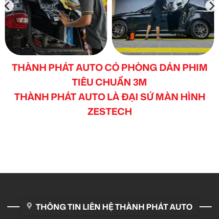
THÀNH PHÁT AUTO CÓ PHÒNG DÁN PHIM
TIÊU CHUẨN 3M
THÀNH PHÁT AUTO LÀ ĐẠI SỨ MÀN HÌNH
ZESTECH
THÔNG TIN LIÊN HỆ THÀNH PHÁT AUTO