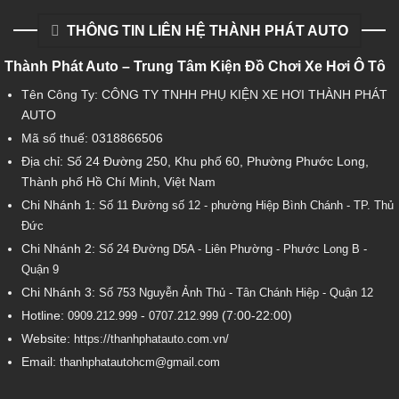
THÔNG TIN LIÊN HỆ THÀNH PHÁT AUTO
Thành Phát Auto – Trung Tâm Kiện Đồ Chơi Xe Hơi Ô Tô
Tên Công Ty: CÔNG TY TNHH PHỤ KIỆN XE HƠI THÀNH PHÁT
AUTO
Mã số thuế: 0318866506
Địa chỉ: Số 24 Đường 250, Khu phố 60, Phường Phước Long,
Thành phố Hồ Chí Minh, Việt Nam
Chi Nhánh 1:
Số 11 Đường số 12 - phường Hiệp Bình Chánh - TP. Thủ
Đức
Chi Nhánh 2:
Số
24 Đường D5A - Liên Phường - Phước Long B -
Quận 9
Chi Nhánh 3:
Số 753
Nguyễn Ảnh Thủ - Tân Chánh Hiệp - Quận 12
Hotline:
-
(7:00-22:00)
0909.212.999
0707.212.999
Website:
https://thanhphatauto.com.vn/
Email:
thanhphatautohcm@gmail.com