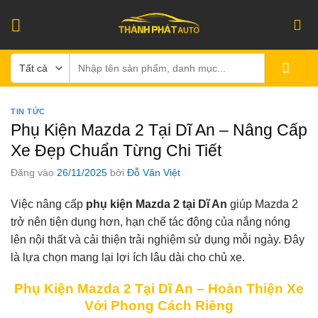
Bỏ
qua
nội
Tìm
dung
kiếm:
TIN TỨC
Phụ Kiện Mazda 2 Tại Dĩ An – Nâng Cấp
Xe Đẹp Chuẩn Từng Chi Tiết
Đăng vào
26/11/2025
bởi
Đỗ Văn Việt
Việc nâng cấp
phụ kiện Mazda 2 tại Dĩ An
giúp Mazda 2
trở nên tiện dụng hơn, hạn chế tác động của nắng nóng
lên nội thất và cải thiện trải nghiệm sử dụng mỗi ngày. Đây
là lựa chọn mang lại lợi ích lâu dài cho chủ xe.
Phụ Kiện Mazda 2 Tại Dĩ An – Hoàn Thiện Xe
Với Phong Cách Riêng