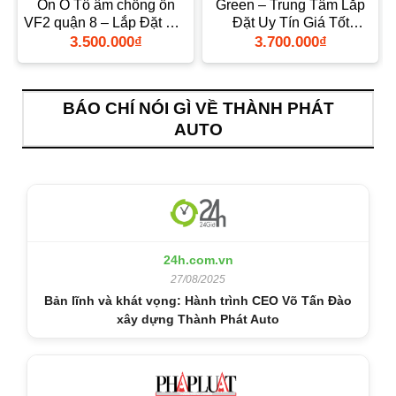
Ồn Ô Tô âm chống ồn
Green – Trung Tâm Lắp
VF2 quận 8 – Lắp Đặt Giá
Đặt Uy Tín Giá Tốt
Tốt
TPHCM
3.500.000
₫
3.700.000
₫
BÁO CHÍ NÓI GÌ VỀ THÀNH PHÁT
AUTO
24h.com.vn
27/08/2025
Bản lĩnh và khát vọng: Hành trình CEO Võ Tấn Đào
xây dựng Thành Phát Auto