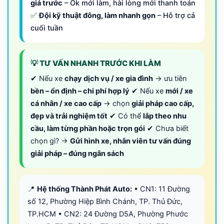
giá trước
– Ok mới làm, hài lòng mới thanh toán
✅
Đội kỹ thuật đông, làm nhanh gọn
– Hỗ trợ cả
cuối tuần
💡 TƯ VẤN NHANH TRƯỚC KHI LÀM
✔ Nếu xe
chạy dịch vụ / xe gia đình
→ ưu tiên
bền – ổn định – chi phí hợp lý
✔ Nếu xe
mới / xe
cá nhân / xe cao cấp
→ chọn
giải pháp cao cấp,
đẹp và trải nghiệm tốt
✔ Có thể
lắp theo nhu
cầu, làm từng phần hoặc trọn gói
✔ Chưa biết
chọn gì? →
Gửi hình xe, nhân viên tư vấn đúng
giải pháp – đúng ngân sách
📍
Hệ thống Thành Phát Auto:
• CN1: 11 Đường
số 12, Phường Hiệp Bình Chánh, TP. Thủ Đức,
TP.HCM • CN2: 24 Đường D5A, Phường Phước