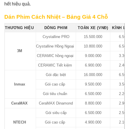
hết hiệu quả.
Dán Phim Cách Nhiệt – Bảng Giá 4 Chỗ
THƯƠNG HIỆU
DÒNG PHIM
TOÀN XE (VNĐ)
KÍNH LÁ
Crystalline PRO
15.500.000
6.500
Crystalline Hồng Ngoại
10.800.000
6.500
3M
CERAMIC hồng ngoại
9.000.000
3.300
CERAMIC Tiết kiệm
6.900.000
2.400
Gói đặc biệt
16.000.000
6.500
Inmax
Gói cao cấp
9.500.000
3.500
Gói tiêu chuẩn
6.500.000
2.200
CeraMAX
CeraMAX Dinamond
8.800.000
2.900
Gói siêu cấp
6.500.000
2.500
NTECH
Gói cao cấp
4.900.000
2.100