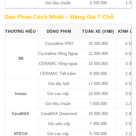
Gói tiêu chuẩn
3.700.000
1.700
Dán Phim Cách Nhiệt – Bảng Giá 7 Chỗ
THƯƠNG HIỆU
DÒNG PHIM
TOÀN XE (VNĐ)
KÍNH LÁ
Crystalline PRO
18.300.000
6.500
Crystalline Hồng Ngoại
12.300.000
6.500
3M
CERAMIC hồng ngoại
10.500.000
3.300
CERAMIC Tiết kiệm
8.300.000
2.400
Gói đặc biệt
17.500.000
6.500
Inmax
Gói cao cấp
10.500.000
3.500
Gói tiêu chuẩn
7.500.000
2.200
CeraMAX
CeraMAX Dinamond
10.300.000
2.900
Gói siêu cấp
7.400.000
2.500
NTECH
Gói cao cấp
5.700.000
2.100