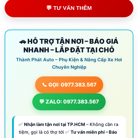
💬 TƯ VẤN THÊM
🚗 HỖ TRỢ TẬN NƠI – BÁO GIÁ
NHANH – LẮP ĐẶT TẠI CHỖ
Thành Phát Auto – Phụ Kiện & Nâng Cấp Xe Hơi
Chuyên Nghiệp
📞 GỌI: 0977.383.567
💬 ZALO: 0977.383.567
✅
Nhận làm tận nơi tại TP.HCM
– Không cần ra
tiệm, gọi là có thợ tới ✅
Tư vấn miễn phí – Báo