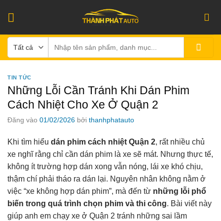
Bỏ
qua
nội
Tìm
dung
kiếm:
TIN TỨC
Những Lỗi Cần Tránh Khi Dán Phim
Cách Nhiệt Cho Xe Ở Quận 2
Đăng vào
01/02/2026
bởi
thanhphatauto
Khi tìm hiểu
dán phim cách nhiệt Quận 2
, rất nhiều chủ
xe nghĩ rằng chỉ cần dán phim là xe sẽ mát. Nhưng thực tế,
không ít trường hợp dán xong vẫn nóng, lái xe khó chịu,
thậm chí phải tháo ra dán lại. Nguyên nhân không nằm ở
việc “xe không hợp dán phim”, mà đến từ
những lỗi phổ
biến trong quá trình chọn phim và thi công
. Bài viết này
giúp anh em chạy xe ở Quận 2 tránh những sai lầm