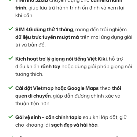
Thẻ nhớ 32GB
chuyên dụng cho
camera hành
trình
, giúp lưu trữ hành trình ổn định và xem lại
khi cần.
SIM 4G dùng thử 1 tháng
, mang đến trải nghiệm
dữ liệu trực tuyến mượt mà
trên mọi ứng dụng giải
trí và bản đồ.
Kích hoạt trợ lý giọng nói tiếng Việt Kiki
, hỗ trợ
điều khiển
rảnh tay
hoặc dùng giải pháp giọng nói
tương thích.
Cài đặt Vietmap hoặc Google Maps
theo
thói
quen di chuyển
, giúp dẫn đường chính xác và
thuận tiện hơn.
Gói vệ sinh – căn chỉnh taplo
sau khi lắp đặt, giữ
cho khoang lái
sạch đẹp và hài hòa
.