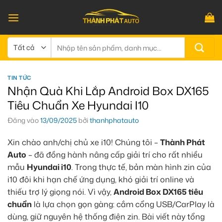
Bỏ
qua
nội
dung
Tìm
kiếm:
TIN TỨC
Nhận Quà Khi Lắp Android Box DX165
Tiêu Chuẩn Xe Hyundai I10
Đăng vào
13/09/2025
bởi
thanhphatauto
Xin chào anh/chị chủ xe i10! Chúng tôi –
Thành Phát
Auto
– đã đồng hành nâng cấp giải trí cho rất nhiều
mẫu
Hyundai i10
. Trong thực tế, bản màn hình zin của
i10 đôi khi hạn chế ứng dụng, khó giải trí online và
thiếu trợ lý giọng nói. Vì vậy,
Android Box DX165 tiêu
chuẩn
là lựa chọn gọn gàng: cắm cổng USB/CarPlay là
dùng, giữ nguyên hệ thống điện zin. Bài viết này tổng