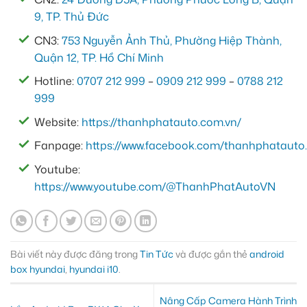
9, TP. Thủ Đức
CN3:
753 Nguyễn Ảnh Thủ, Phường Hiệp Thành,
Quận 12, TP. Hồ Chí Minh
Hotline:
0707 212 999
–
0909 212 999
–
0788 212
999
Website:
https://thanhphatauto.com.vn/
Fanpage:
https://www.facebook.com/thanhphatauto.
Youtube:
https://www.youtube.com/@ThanhPhatAutoVN
Bài viết này được đăng trong
Tin Tức
và được gắn thẻ
android
box hyundai
,
hyundai i10
.
Nâng Cấp Camera Hành Trình