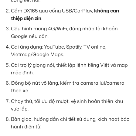
cổng kết nối.
Cắm DX165 qua cổng USB/CarPlay,
không can
thiệp điện zin
.
Cấu hình mạng 4G/WiFi, đăng nhập tài khoản
Google nếu cần.
Cài ứng dụng: YouTube, Spotify, TV online,
Vietmap/Google Maps.
Cài trợ lý giọng nói, thiết lập lệnh tiếng Việt và map
mặc định.
Đồng bộ nút vô lăng, kiểm tra camera lùi/camera
theo xe.
Chạy thử, tối ưu độ mượt, vệ sinh hoàn thiện khu
vực lắp.
Bàn giao, hướng dẫn chi tiết sử dụng, kích hoạt bảo
hành điện tử.