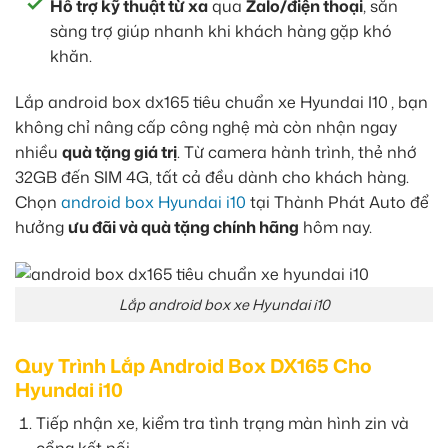
Hỗ trợ kỹ thuật từ xa
qua
Zalo/điện thoại
, sẵn
sàng trợ giúp nhanh khi khách hàng gặp khó
khăn.
Lắp android box dx165 tiêu chuẩn xe Hyundai I10
, bạn
không chỉ nâng cấp công nghệ mà còn nhận ngay
nhiều
quà tặng giá trị
. Từ camera hành trình, thẻ nhớ
32GB đến SIM 4G, tất cả đều dành cho khách hàng.
Chọn
android box Hyundai i10
tại Thành Phát Auto để
hưởng
ưu đãi và quà tặng chính hãng
hôm nay.
Lắp android box xe Hyundai i10
Quy Trình Lắp Android Box DX165 Cho
Hyundai i10
Tiếp nhận xe, kiểm tra tình trạng màn hình zin và