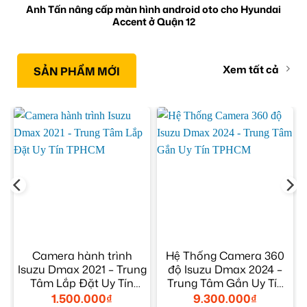
Anh Tấn nâng cấp màn hình android oto cho Hyundai
Accent ở Quận 12
Xem tất cả
SẢN PHẨM MỚI
Camera hành trình
Hệ Thống Camera 360
Isuzu Dmax 2021 – Trung
độ Isuzu Dmax 2024 –
ộ
Tâm Lắp Đặt Uy Tín
Trung Tâm Gắn Uy Tín
TPHCM
TPHCM
1.500.000
₫
9.300.000
₫