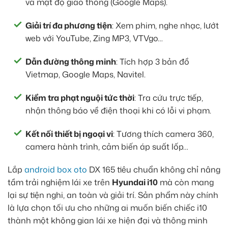
và mật độ giao thông (Google Maps).
Giải trí đa phương tiện
: Xem phim, nghe nhạc, lướt
web với YouTube, Zing MP3, VTVgo…
Dẫn đường thông minh
: Tích hợp 3 bản đồ
Vietmap, Google Maps, Navitel.
Kiểm tra phạt nguội tức thời
: Tra cứu trực tiếp,
nhận thông báo về điện thoại khi có lỗi vi phạm.
Kết nối thiết bị ngoại vi
: Tương thích camera 360,
camera hành trình, cảm biến áp suất lốp…
Lắp
android box oto
DX 165 tiêu chuẩn không chỉ nâng
tầm trải nghiệm lái xe trên
Hyundai i10
mà còn mang
lại sự tiện nghi, an toàn và giải trí. Sản phẩm này chính
là lựa chọn tối ưu cho những ai muốn biến chiếc i10
thành một không gian lái xe hiện đại và thông minh