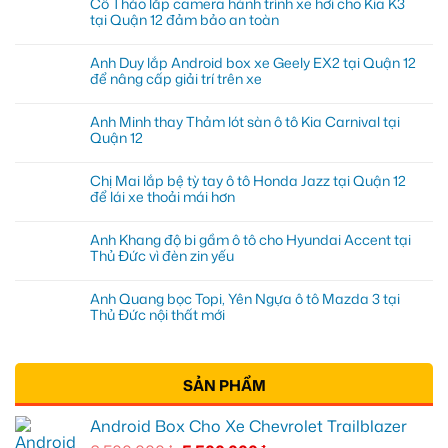
Cô Thảo lắp camera hành trình xe hơi cho Kia K3
tại Quận 12 đảm bảo an toàn
Anh Duy lắp Android box xe Geely EX2 tại Quận 12
để nâng cấp giải trí trên xe
Anh Minh thay Thảm lót sàn ô tô Kia Carnival tại
Quận 12
Chị Mai lắp bệ tỳ tay ô tô Honda Jazz tại Quận 12
để lái xe thoải mái hơn
Anh Khang độ bi gầm ô tô cho Hyundai Accent tại
Thủ Đức vì đèn zin yếu
Anh Quang bọc Topi, Yên Ngựa ô tô Mazda 3 tại
Thủ Đức nội thất mới
SẢN PHẨM
Android Box Cho Xe Chevrolet Trailblazer