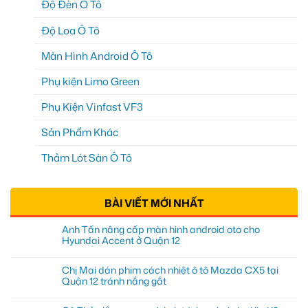
Độ Đèn Ô Tô
Độ Loa Ô Tô
Màn Hình Android Ô Tô
Phụ kiện Limo Green
Phụ Kiện Vinfast VF3
Sản Phẩm Khác
Thảm Lót Sàn Ô Tô
BÀI VIẾT MỚI NHẤT
Anh Tấn nâng cấp màn hình android oto cho
Hyundai Accent ở Quận 12
Chị Mai dán phim cách nhiệt ô tô Mazda CX5 tại
Quận 12 tránh nắng gắt