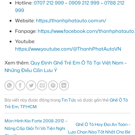
Hotline:
0707 212 999
–
0909 212 999
–
0788 212
999
Website:
https://thanhphatauto.com.vn/
Fanpage:
https://www.facebook.com/thanhphatauto.
Youtube:
https://www.youtube.com/@ThanhPhatAutoVN
Xem thêm:
Quy Định Ghế Trẻ Em Ô Tô Tại Việt Nam –
Những Điều Cần Lưu Ý
Bài viết này được đăng trong
Tin Tức
và được gắn thẻ
Ghế Ô Tô
Trẻ Em
,
TP.HCM
.
Màn Hình Kia Forte 2008-2012 –
Ghế Ô Tô Hay Đai An Toàn –
Nâng Cấp Giải Trí Và Tiện Nghi
Lựa Chọn Nào Tốt Nhất Cho Bé