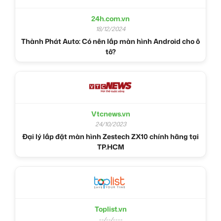
24h.com.vn
18/12/2024
Thành Phát Auto: Có nên lắp màn hình Android cho ô
tô?
Vtcnews.vn
24/10/2023
Đại lý lắp đặt màn hình Zestech ZX10 chính hãng tại
TP.HCM
Toplist.vn
--/--/----