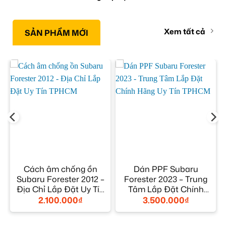
Xem tất cả
SẢN PHẨM MỚI
Cách âm chống ồn
Dán PPF Subaru
Subaru Forester 2012 –
Forester 2023 – Trung
Địa Chỉ Lắp Đặt Uy Tín
Tâm Lắp Đặt Chính
TPHCM
Hãng Uy Tín TPHCM
2.100.000
₫
3.500.000
₫