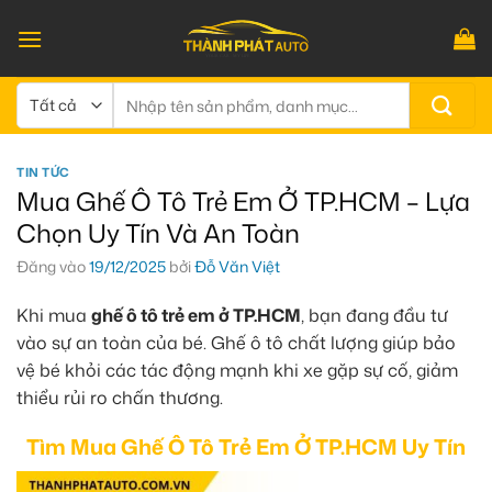
Bỏ
qua
nội
dung
Tìm
kiếm:
TIN TỨC
Mua Ghế Ô Tô Trẻ Em Ở TP.HCM – Lựa
Chọn Uy Tín Và An Toàn
Đăng vào
19/12/2025
bởi
Đỗ Văn Việt
Khi mua
ghế ô tô trẻ em ở TP.HCM
, bạn đang đầu tư
vào sự an toàn của bé. Ghế ô tô chất lượng giúp bảo
vệ bé khỏi các tác động mạnh khi xe gặp sự cố, giảm
thiểu rủi ro chấn thương.
Tìm Mua Ghế Ô Tô Trẻ Em Ở TP.HCM Uy Tín