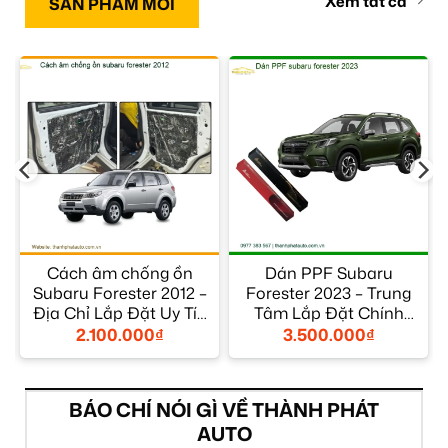
Xem tất cả
SẢN PHẨM MỚI
Cách âm chống ồn
Dán PPF Subaru
Subaru Forester 2012 –
Forester 2023 – Trung
Địa Chỉ Lắp Đặt Uy Tín
Tâm Lắp Đặt Chính
TPHCM
Hãng Uy Tín TPHCM
2.100.000
₫
3.500.000
₫
BÁO CHÍ NÓI GÌ VỀ THÀNH PHÁT
AUTO