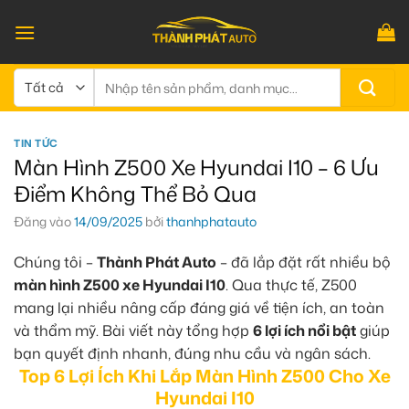
Bỏ
qua
nội
dung
Tìm
kiếm:
TIN TỨC
Màn Hình Z500 Xe Hyundai I10 – 6 Ưu
Điểm Không Thể Bỏ Qua
Đăng vào
14/09/2025
bởi
thanhphatauto
Chúng tôi –
Thành Phát Auto
– đã lắp đặt rất nhiều bộ
màn hình Z500 xe Hyundai I10
. Qua thực tế, Z500
mang lại nhiều nâng cấp đáng giá về tiện ích, an toàn
và thẩm mỹ. Bài viết này tổng hợp
6 lợi ích nổi bật
giúp
bạn quyết định nhanh, đúng nhu cầu và ngân sách.
Top 6 Lợi Ích Khi Lắp Màn Hình Z500 Cho Xe
Hyundai I10