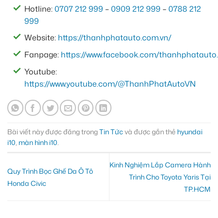
Hotline:
0707 212 999
–
0909 212 999
–
0788 212
999
Website:
https://thanhphatauto.com.vn/
Fanpage:
https://www.facebook.com/thanhphatauto.
Youtube:
https://www.youtube.com/@ThanhPhatAutoVN
Bài viết này được đăng trong
Tin Tức
và được gắn thẻ
hyundai
i10
,
màn hình i10
.
Kinh Nghiệm Lắp Camera Hành
Quy Trình Bọc Ghế Da Ô Tô
Trình Cho Toyota Yaris Tại
Honda Civic
TP.HCM