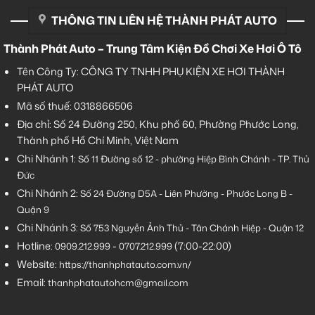
THÔNG TIN LIÊN HỆ THÀNH PHÁT AUTO
Thành Phát Auto – Trung Tâm Kiện Đồ Chơi Xe Hơi Ô Tô
Tên Công Ty: CÔNG TY TNHH PHỤ KIỆN XE HƠI THÀNH
PHÁT AUTO
Mã số thuế: 0318866506
Địa chỉ: Số 24 Đường 250, Khu phố 60, Phường Phước Long,
Thành phố Hồ Chí Minh, Việt Nam
Chi Nhánh 1:
Số 11 Đường số 12 - phường Hiệp Bình Chánh - TP. Thủ
Đức
Chi Nhánh 2:
Số
24 Đường D5A - Liên Phường - Phước Long B -
Quận 9
Chi Nhánh 3:
Số 753
Nguyễn Ảnh Thủ - Tân Chánh Hiệp - Quận 12
Hotline:
-
(7:00-22:00)
0909.212.999
0707.212.999
Website:
https://thanhphatauto.com.vn/
Email:
thanhphatautohcm@gmail.com