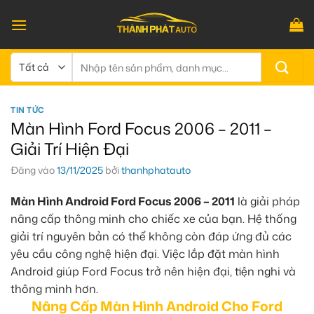
Bỏ
qua
nội
dung
Tìm
kiếm:
TIN TỨC
Màn Hình Ford Focus 2006 – 2011 –
Giải Trí Hiện Đại
Đăng vào
13/11/2025
bởi
thanhphatauto
Màn Hình Android Ford Focus 2006 – 2011
là giải pháp
nâng cấp thông minh cho chiếc xe của bạn. Hệ thống
giải trí nguyên bản có thể không còn đáp ứng đủ các
yêu cầu công nghệ hiện đại. Việc lắp đặt màn hình
Android giúp Ford Focus trở nên hiện đại, tiện nghi và
thông minh hơn.
Nâng Cấp Màn Hình Android Cho Ford