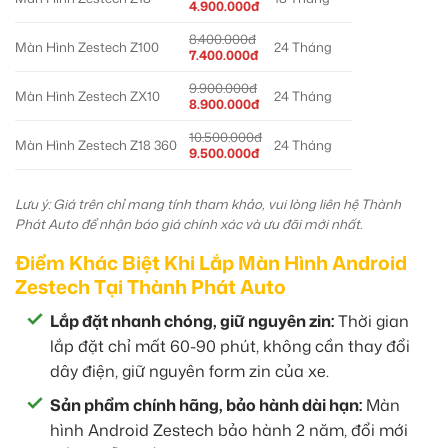
4.900.000đ
8.400.000đ
Màn Hình Zestech Z100
24 Tháng
7.400.000đ
9.900.000đ
Màn Hình Zestech ZX10
24 Tháng
8.900.000đ
10.500.000đ
Màn Hình Zestech Z18 360
24 Tháng
9.500.000đ
Lưu ý: Giá trên chỉ mang tính tham khảo, vui lòng liên hệ Thành
Phát Auto để nhận báo giá chính xác và ưu đãi mới nhất.
Điểm Khác Biệt Khi Lắp Màn Hình Android
Zestech Tại Thành Phát Auto
Lắp đặt nhanh chóng, giữ nguyên zin:
Thời gian
lắp đặt chỉ mất 60-90 phút, không cần thay đổi
dây điện, giữ nguyên form zin của xe.
Sản phẩm chính hãng, bảo hành dài hạn:
Màn
hình Android Zestech bảo hành 2 năm, đổi mới