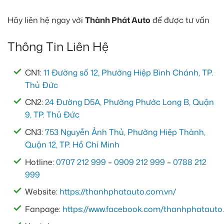
Hãy liên hệ ngay với
Thành Phát Auto
để được tư vấn
Thông Tin Liên Hệ
CN1:
11 Đường số 12, Phường Hiệp Bình Chánh, TP.
Thủ Đức
CN2:
24 Đường D5A, Phường Phước Long B, Quận
9, TP. Thủ Đức
CN3:
753 Nguyễn Ảnh Thủ, Phường Hiệp Thành,
Quận 12, TP. Hồ Chí Minh
Hotline:
0707 212 999
–
0909 212 999
–
0788 212
999
Website:
https://thanhphatauto.com.vn/
Fanpage:
https://www.facebook.com/thanhphatauto.