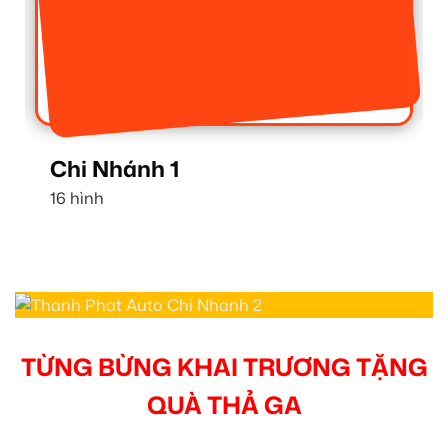
Chi Nhánh 1
16 hình
TỪNG BỪNG KHAI TRƯƠNG TẶNG
QUÀ THẢ GA