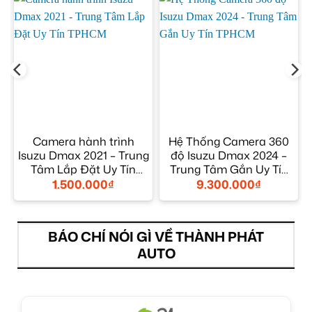
Camera hành trình
Hệ Thống Camera 360
Isuzu Dmax 2021 – Trung
độ Isuzu Dmax 2024 –
ộ
Tâm Lắp Đặt Uy Tín
Trung Tâm Gắn Uy Tín
TPHCM
TPHCM
1.500.000
₫
9.300.000
₫
BÁO CHÍ NÓI GÌ VỀ THÀNH PHÁT
AUTO