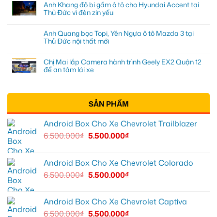
Anh Khang độ bi gầm ô tô cho Hyundai Accent tại
Thủ Đức vì đèn zin yếu
Anh Quang bọc Topi, Yên Ngựa ô tô Mazda 3 tại
Thủ Đức nội thất mới
Chị Mai lắp Camera hành trình Geely EX2 Quận 12
để an tâm lái xe
SẢN PHẨM
Android Box Cho Xe Chevrolet Trailblazer
6.500.000
₫
5.500.000
₫
Android Box Cho Xe Chevrolet Colorado
6.500.000
₫
5.500.000
₫
Android Box Cho Xe Chevrolet Captiva
6.500.000
₫
5.500.000
₫