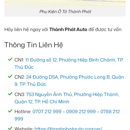
Phụ Kiện Ô Tô Thành Phát
Hãy liên hệ ngay với
Thành Phát Auto
để được tư vấn
Thông Tin Liên Hệ
CN1:
11 Đường số 12, Phường Hiệp Bình Chánh, TP.
Thủ Đức
CN2:
24 Đường D5A, Phường Phước Long B, Quận
9, TP. Thủ Đức
CN3:
753 Nguyễn Ảnh Thủ, Phường Hiệp Thành,
Quận 12, TP. Hồ Chí Minh
Hotline:
0707 212 999
–
0909 212 999
–
0788 212
999
Website:
https://thanhphatauto.com.vn/