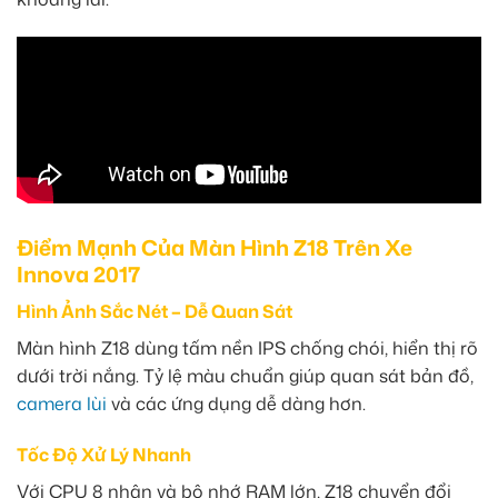
Điểm Mạnh Của Màn Hình Z18 Trên Xe
Innova 2017
Hình Ảnh Sắc Nét – Dễ Quan Sát
Màn hình Z18 dùng tấm nền IPS chống chói, hiển thị rõ
dưới trời nắng. Tỷ lệ màu chuẩn giúp quan sát bản đồ,
camera lùi
và các ứng dụng dễ dàng hơn.
Tốc Độ Xử Lý Nhanh
Với CPU 8 nhân và bộ nhớ RAM lớn, Z18 chuyển đổi