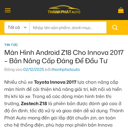
Bỏ
qua
nội
dung
Tìm
kiếm:
TIN TỨC
Màn Hình Android Z18 Cho Innova 2017
– Bản Nâng Cấp Đáng Để Đầu Tư
Đăng vào
02/12/2025
bởi
thanhphatauto
Nhiều chủ xe
Toyota Innova 2017
lựa chọn nâng cấp
màn hình để cải thiện khả năng giải trí, kết nối và hiển
thị khi lái xe. Trong số các dòng màn hình trên thị
trường,
Zestech Z18
là phiên bản được đánh giá cao ở
độ ổn định, tốc độ xử lý và giao diện dễ sử dụng. Thành
Phát Auto mang đến gói lắp đặt chuẩn zin, an toàn
cho hệ thống điện, phù hợp mọi phiên bản Innova