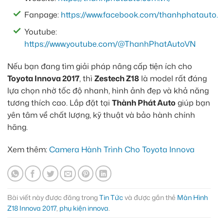
Fanpage:
https://www.facebook.com/thanhphatauto.
Youtube:
https://www.youtube.com/@ThanhPhatAutoVN
Nếu bạn đang tìm giải pháp nâng cấp tiện ích cho
Toyota Innova 2017
, thì
Zestech Z18
là model rất đáng
lựa chọn nhờ tốc độ nhanh, hình ảnh đẹp và khả năng
tương thích cao. Lắp đặt tại
Thành Phát Auto
giúp bạn
yên tâm về chất lượng, kỹ thuật và bảo hành chính
hãng.
Xem thêm:
Camera Hành Trình Cho Toyota Innova
Bài viết này được đăng trong
Tin Tức
và được gắn thẻ
Màn Hình
Z18 Innova 2017
,
phụ kiện innova
.