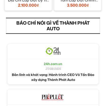
Địa Chỉ Lắp Đặt Uy Tín
Tâm Lắp Đặt Chính
TPHCM
Hãng Uy Tín TPHCM
2.100.000
₫
3.500.000
₫
BÁO CHÍ NÓI GÌ VỀ THÀNH PHÁT
AUTO
24h.com.vn
27/08/2025
Bản lĩnh và khát vọng: Hành trình CEO Võ Tấn Đào
xây dựng Thành Phát Auto