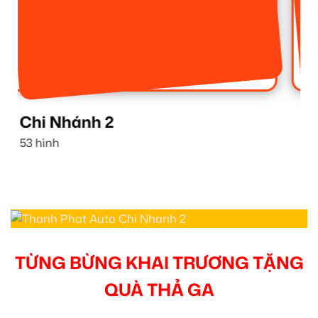
Chi Nhánh 1
16 hình
TỪNG BỪNG KHAI TRƯƠNG TẶNG
QUÀ THẢ GA