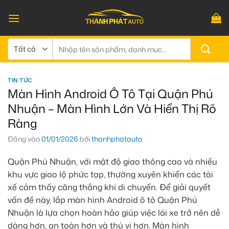
Bỏ
qua
nội
dung
Tìm
kiếm:
TIN TỨC
Màn Hình Android Ô Tô Tại Quận Phú
Nhuận – Màn Hình Lớn Và Hiển Thị Rõ
Ràng
Đăng vào
01/01/2026
bởi
thanhphatauto
Quận Phú Nhuận, với mật độ giao thông cao và nhiều
khu vực giao lộ phức tạp, thường xuyên khiến các tài
xế cảm thấy căng thẳng khi di chuyển. Để giải quyết
vấn đề này, lắp màn hình Android ô tô Quận Phú
Nhuận là lựa chọn hoàn hảo giúp việc lái xe trở nên dễ
dàng hơn, an toàn hơn và thú vị hơn. Màn hình