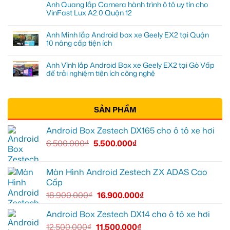
Anh Quang lắp Camera hành trình ô tô uy tín cho
VinFast Lux A2.0 Quận 12
Anh Minh lắp Android box xe Geely EX2 tại Quận
10 nâng cấp tiện ích
Anh Vĩnh lắp Android Box xe Geely EX2 tại Gò Vấp
để trải nghiệm tiện ích công nghệ
SẢN PHẨM
Android Box Zestech DX165 cho ô tô xe hơi
6.500.000
₫
5.500.000
₫
Màn Hình Android Zestech ZX ADAS Cao
Cấp
18.900.000
₫
16.900.000
₫
Android Box Zestech DX14 cho ô tô xe hơi
12.500.000
₫
11.500.000
₫