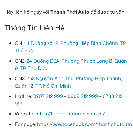
Hãy liên hệ ngay với
Thành Phát Auto
để được tư vấn
Thông Tin Liên Hệ
CN1:
11 Đường số 12, Phường Hiệp Bình Chánh, TP.
Thủ Đức
CN2:
24 Đường D5A, Phường Phước Long B, Quận
9, TP. Thủ Đức
CN3:
753 Nguyễn Ảnh Thủ, Phường Hiệp Thành,
Quận 12, TP. Hồ Chí Minh
Hotline:
0707 212 999
–
0909 212 999
–
0788 212
999
Website:
https://thanhphatauto.com.vn/
Fanpage:
https://www.facebook.com/thanhphatauto.