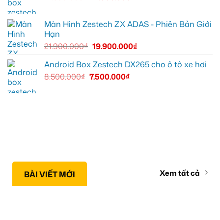
Màn Hình Zestech ZX ADAS - Phiên Bản Giới
Hạn
21.900.000
₫
19.900.000
₫
Android Box Zestech DX265 cho ô tô xe hơi
8.500.000
₫
7.500.000
₫
Xem tất cả
BÀI VIẾT MỚI