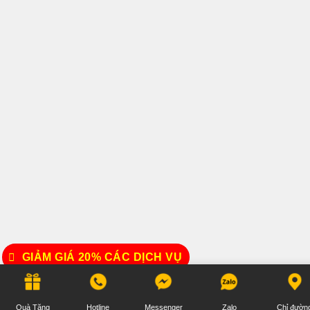
GIẢM GIÁ 20% CÁC DỊCH VỤ
Quà Tặng
Hotline
Messenger
Zalo
Chỉ đườn