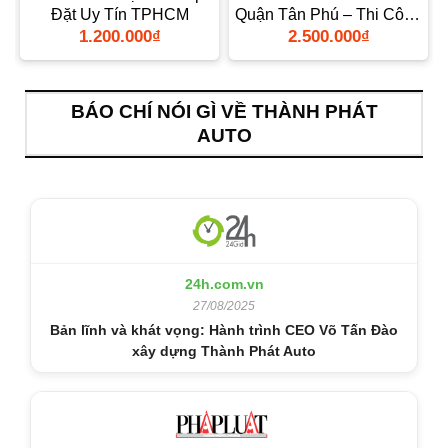
Đặt Uy Tín TPHCM
Quận Tân Phú – Thi Công
Chuyên Nghiệp
1.200.000
₫
2.500.000
₫
BÁO CHÍ NÓI GÌ VỀ THÀNH PHÁT
AUTO
24h.com.vn
27/08/2025
Bản lĩnh và khát vọng: Hành trình CEO Võ Tấn Đào
xây dựng Thành Phát Auto