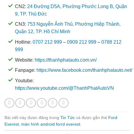
CN2:
24 Đường D5A, Phường Phước Long B, Quận
9, TP. Thủ Đức
CN3:
753 Nguyễn Ảnh Thủ, Phường Hiệp Thành,
Quận 12, TP. Hồ Chí Minh
Hotline:
0707 212 999
–
0909 212 999
–
0788 212
999
Website:
https://thanhphatauto.com.vn/
Fanpage:
https://www.facebook.com/thanhphatauto.net/
Youtube:
https://www.youtube.com/@ThanhPhatAutoVN
Bài viết này được đăng trong
Tin Tức
và được gắn thẻ
Ford
Everest
,
màn hình android forrd everest
.