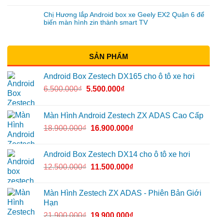
Chị Hương lắp Android box xe Geely EX2 Quận 6 để
biến màn hình zin thành smart TV
SẢN PHẨM
Android Box Zestech DX165 cho ô tô xe hơi
6.500.000
₫
5.500.000
₫
Màn Hình Android Zestech ZX ADAS Cao Cấp
18.900.000
₫
16.900.000
₫
Android Box Zestech DX14 cho ô tô xe hơi
12.500.000
₫
11.500.000
₫
Màn Hình Zestech ZX ADAS - Phiên Bản Giới
Hạn
21.900.000
₫
19.900.000
₫