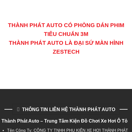
THÀNH PHÁT AUTO CÓ PHÒNG DÁN PHIM
TIÊU CHUẨN 3M
THÀNH PHÁT AUTO LÀ ĐẠI SỨ MÀN HÌNH
ZESTECH
THÔNG TIN LIÊN HỆ THÀNH PHÁT AUTO
Thành Phát Auto – Trung Tâm Kiện Đồ Chơi Xe Hơi Ô Tô
Tên Công Ty: CÔNG TY TNHH PHỤ KIỆN XE HƠI THÀNH PHÁT