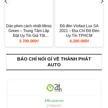
h
Dán phim cách nhiệt Minio
Độ đèn Vinfast Lux SA
Green – Trung Tâm Lắp
2021 – Địa Chỉ Độ Đèn
M
Đặt Uy Tín Giá Tốt
Uy Tín TPHCM
TPHCM
3.700.000
₫
4.200.000
₫
BÁO CHÍ NÓI GÌ VỀ THÀNH PHÁT
AUTO
24h.com.vn
27/08/2025