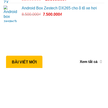
Android Box Zestech DX265 cho ô tô xe hơi
8.500.000
₫
7.500.000
₫
Xem tất cả
BÀI VIẾT MỚI