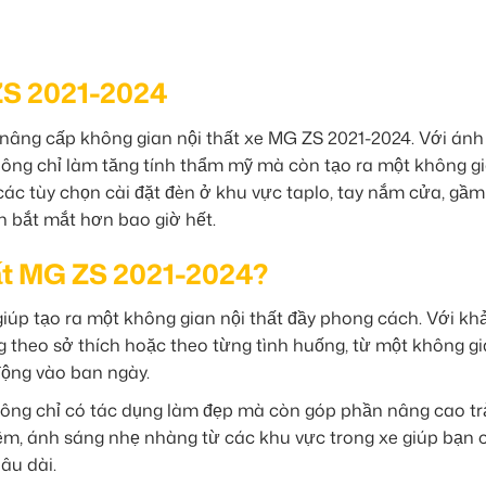
ZS 2021-2024
úp nâng cấp không gian nội thất xe MG ZS 2021-2024. Với án
ông chỉ làm tăng tính thẩm mỹ mà còn tạo ra một không g
i các tùy chọn cài đặt đèn ở khu vực taplo, tay nắm cửa, gầm
ên bắt mắt hơn bao giờ hết.
ất MG ZS 2021-2024?
iúp tạo ra một không gian nội thất đầy phong cách. Với kh
g theo sở thích hoặc theo từng tình huống, từ một không g
động vào ban ngày.
ng chỉ có tác dụng làm đẹp mà còn góp phần nâng cao tr
đêm, ánh sáng nhẹ nhàng từ các khu vực trong xe giúp bạn
lâu dài.