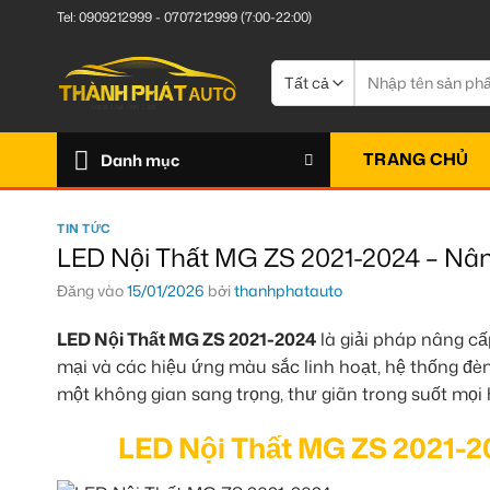
Bỏ
Tel:
0909212999
-
0707212999
(7:00-22:00)
qua
nội
Tìm
kiếm:
dung
TRANG CHỦ
Danh mục
TIN TỨC
LED Nội Thất MG ZS 2021-2024 – Nâ
Đăng vào
15/01/2026
bởi
thanhphatauto
LED Nội Thất MG ZS 2021-2024
là giải pháp nâng cấ
mại và các hiệu ứng màu sắc linh hoạt, hệ thống 
một không gian sang trọng, thư giãn trong suốt mọi 
LED Nội Thất MG ZS 2021-2