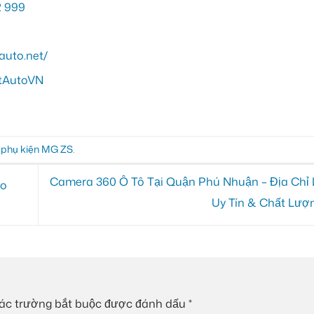
2 999
auto.net/
atAutoVN
,
phụ kiện MG ZS
.
Camera 360 Ô Tô Tại Quận Phú Nhuận – Địa Chỉ 
ho
Uy Tín & Chất Lượ
ác trường bắt buộc được đánh dấu
*