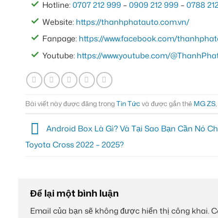
Hotline:
0707 212 999
–
0909 212 999
–
0788 21
Website:
https://thanhphatauto.com.vn/
Fanpage:
https://www.facebook.com/thanhphat
Youtube:
https://www.youtube.com/@ThanhPh
Bài viết này được đăng trong
Tin Tức
và được gắn thẻ
MG ZS
Android Box Là Gì? Và Tại Sao Bạn Cần Nó C
Toyota Cross 2022 – 2025?
Để lại một bình luận
Email của bạn sẽ không được hiển thị công khai.
C