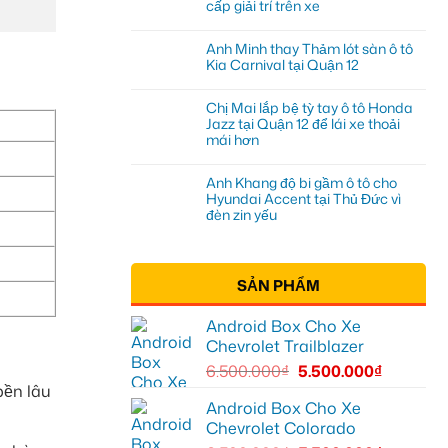
cấp giải trí trên xe
Anh Minh thay Thảm lót sàn ô tô
Kia Carnival tại Quận 12
Chị Mai lắp bệ tỳ tay ô tô Honda
Jazz tại Quận 12 để lái xe thoải
mái hơn
Anh Khang độ bi gầm ô tô cho
Hyundai Accent tại Thủ Đức vì
đèn zin yếu
SẢN PHẨM
Android Box Cho Xe
Chevrolet Trailblazer
6.500.000
₫
5.500.000
₫
bền lâu
Android Box Cho Xe
Chevrolet Colorado