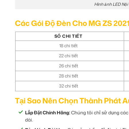
Hình ảnh LED Nội 
Các Gói Độ Đèn Cho MG ZS 202
SỐ CHI TIẾT
18 chi tiết
22 chi tiết
26 chi tiết
28 chi tiết
32 chi tiết
Tại Sao Nên Chọn Thành Phát A
Lắp Đặt Chính Hãng:
Chúng tôi chỉ sử dụng cá
dài.