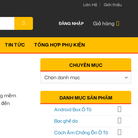
Liên Hệ
Giới thiệu
Giỏ hàng
ĐĂNG NHẬP
TIN TỨC
TỔNG HỢP PHỤ KIỆN
CHUYÊN MỤC
Chuyên
Mục
áng mềm
DANH MỤC SẢN PHẨM
 đến
Android Box Ô Tô
Bọc ghế da
t
Cách Âm Chống Ồn Ô Tô