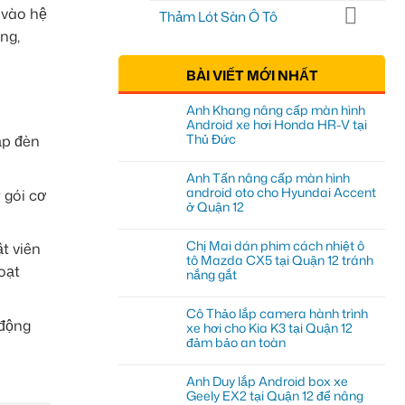
 vào hệ
Thảm Lót Sàn Ô Tô
ng,
BÀI VIẾT MỚI NHẤT
Anh Khang nâng cấp màn hình
Android xe hơi Honda HR-V tại
Thủ Đức
ắp đèn
Anh Tấn nâng cấp màn hình
android oto cho Hyundai Accent
 gói cơ
ở Quận 12
Chị Mai dán phim cách nhiệt ô
t viên
tô Mazda CX5 tại Quận 12 tránh
oạt
nắng gắt
Cô Thảo lắp camera hành trình
 động
xe hơi cho Kia K3 tại Quận 12
đảm bảo an toàn
Anh Duy lắp Android box xe
Geely EX2 tại Quận 12 để nâng