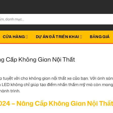
CỬA HÀNG
DỰ ÁN ĐÃ TRIỂN KHAI
BẢNG GIÁ
ng Cấp Không Gian Nội Thất
p tuyệt vời cho không gian nội thất xe của bạn. Với ánh s
đèn LED không chỉ giúp tạo điểm nhấn thẩm mỹ mà còn mang
hành trình.
024 – Nâng Cấp Không Gian Nội Thấ