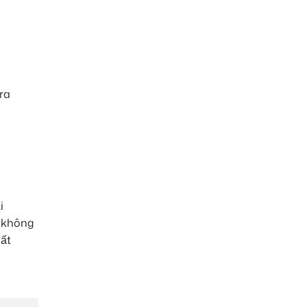
ra
i
a không
hất