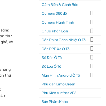
Cảm Biến & Cảnh Báo
Camera 360 độ
Camera Hành Trình
h sáng
Chưa Phân Loại
ian thư
Dán Phim Cách Nhiệt Ô Tô
 ghế, và
Dán PPF Xe Ô Tô
Độ Đèn Ô Tô
Độ Loa Ô Tô
ả năng
ian thư
Màn Hình Android Ô Tô
Phụ kiện Limo Green
ải
Phụ Kiện Vinfast VF3
 cảm
Sản Phẩm Khác