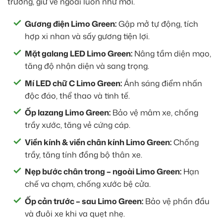
trường, giữ vẻ ngoài luôn như mới.
Gương điện Limo Green:
Gập mở tự động, tích
hợp xi nhan và sấy gương tiện lợi.
Mặt galang LED Limo Green:
Nâng tầm diện mạo,
tăng độ nhận diện và sang trọng.
Mí LED chữ C Limo Green:
Ánh sáng điểm nhấn
độc đáo, thể thao và tinh tế.
Ốp lazang Limo Green:
Bảo vệ mâm xe, chống
trầy xước, tăng vẻ cứng cáp.
Viền kính & viền chân kính Limo Green:
Chống
trầy, tăng tính đồng bộ thân xe.
Nẹp bước chân trong – ngoài Limo Green:
Hạn
chế va chạm, chống xước bệ cửa.
Ốp cản trước – sau Limo Green:
Bảo vệ phần đầu
và đuôi xe khi va quẹt nhẹ.