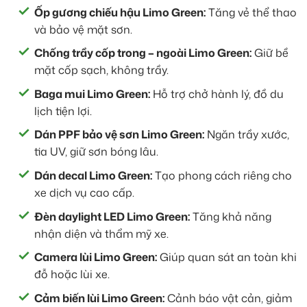
Ốp gương chiếu hậu Limo Green:
Tăng vẻ thể thao
và bảo vệ mặt sơn.
Chống trầy cốp trong – ngoài Limo Green:
Giữ bề
mặt cốp sạch, không trầy.
Baga mui Limo Green:
Hỗ trợ chở hành lý, đồ du
lịch tiện lợi.
Dán PPF bảo vệ sơn Limo Green:
Ngăn trầy xước,
tia UV, giữ sơn bóng lâu.
Dán decal Limo Green:
Tạo phong cách riêng cho
xe dịch vụ cao cấp.
Đèn daylight LED Limo Green:
Tăng khả năng
nhận diện và thẩm mỹ xe.
Camera lùi Limo Green:
Giúp quan sát an toàn khi
đỗ hoặc lùi xe.
Cảm biến lùi Limo Green:
Cảnh báo vật cản, giảm