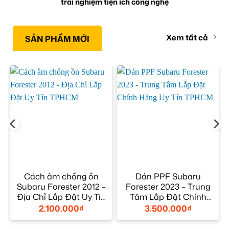
trải nghiệm tiện ích công nghệ
Xem tất cả
SẢN PHẨM MỚI
Cách âm chống ồn
Dán PPF Subaru
Subaru Forester 2012 –
Forester 2023 – Trung
Địa Chỉ Lắp Đặt Uy Tín
Tâm Lắp Đặt Chính
TPHCM
Hãng Uy Tín TPHCM
2.100.000
₫
3.500.000
₫