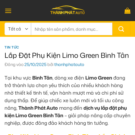
Bỏ
qua
nội
dung
Tìm
kiếm:
TIN TỨC
Lắp Đặt Phụ Kiện Limo Green Bình Tân
Đăng vào
25/10/2025
bởi
thanhphatauto
Tại khu vực
Bình Tân
, dòng xe điện
Limo Green
đang
trở thành lựa chọn yêu thích của nhiều khách hàng
nhờ thiết kế tinh tế, vận hành mượt mà và chi phí sử
dụng thấp. Để giúp chiếc xe luôn mới và tối ưu công
năng,
Thành Phát Auto
mang đến
dịch vụ lắp đặt phụ
kiện Limo Green Bình Tân
– giải pháp nâng cấp chuyên
nghiệp, được đông đảo khách hàng tin tưởng.