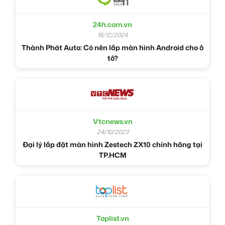
24h.com.vn
18/12/2024
Thành Phát Auto: Có nên lắp màn hình Android cho ô
tô?
Vtcnews.vn
24/10/2023
Đại lý lắp đặt màn hình Zestech ZX10 chính hãng tại
TP.HCM
Toplist.vn