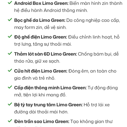
Android Box Limo Green:
Biến màn hình zin thành
hệ điều hành Android thông minh.
Bọc ghế da Limo Green:
Da công nghiệp cao cấp,
may form zin, dễ vệ sinh.
Độ ghế điện Limo Green:
Điều chỉnh linh hoạt, hỗ
trợ lưng, tăng sự thoải mái.
Thảm lót sàn 6D Limo Green:
Chống bám bụi, dễ
tháo rửa, giữ xe sạch.
Cửa hít điện Limo Green:
Đóng êm, an toàn cho
gia đình và trẻ nhỏ.
Cốp điện thông minh Limo Green:
Tự động đóng
mở, tiện lợi khi mang đồ.
Bệ tỳ tay trung tâm Limo Green:
Hỗ trợ lái xe
đường dài thoải mái hơn.
Đèn trần sao Limo Green:
Tạo không gian thư