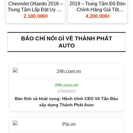
Chevrolet Orlando 2016 –
2019 – Trung Tâm Độ Đèn
Trung Tâm Lắp Đặt Uy Tín
Chính Hãng Giá Tốt
TPHCM
TPHCM
2.100.000
₫
4.200.000
₫
BÁO CHÍ NÓI GÌ VỀ THÀNH PHÁT
AUTO
24h.com.vn
27/08/2025
Bản lĩnh và khát vọng: Hành trình CEO Võ Tấn Đào
xây dựng Thành Phát Auto