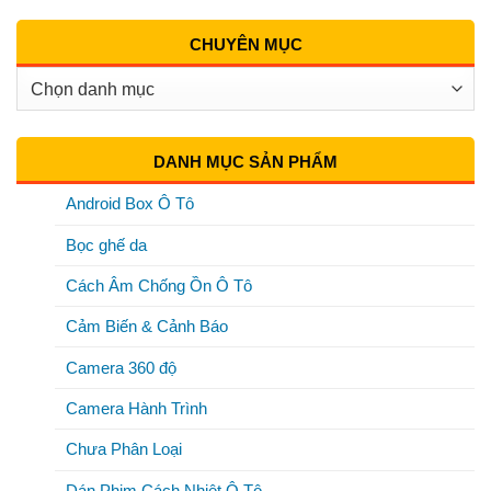
CHUYÊN MỤC
Chuyên
Mục
DANH MỤC SẢN PHẨM
Android Box Ô Tô
Bọc ghế da
Cách Âm Chống Ồn Ô Tô
Cảm Biến & Cảnh Báo
Camera 360 độ
Camera Hành Trình
Chưa Phân Loại
Dán Phim Cách Nhiệt Ô Tô