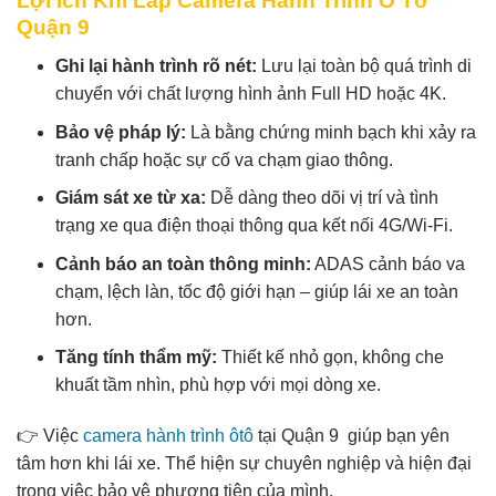
Lợi Ích Khi Lắp Camera Hành Trình Ô Tô
Quận 9
Ghi lại hành trình rõ nét:
Lưu lại toàn bộ quá trình di
chuyển với chất lượng hình ảnh Full HD hoặc 4K.
Bảo vệ pháp lý:
Là bằng chứng minh bạch khi xảy ra
tranh chấp hoặc sự cố va chạm giao thông.
Giám sát xe từ xa:
Dễ dàng theo dõi vị trí và tình
trạng xe qua điện thoại thông qua kết nối 4G/Wi-Fi.
Cảnh báo an toàn thông minh:
ADAS cảnh báo va
chạm, lệch làn, tốc độ giới hạn – giúp lái xe an toàn
hơn.
Tăng tính thẩm mỹ:
Thiết kế nhỏ gọn, không che
khuất tầm nhìn, phù hợp với mọi dòng xe.
👉 Việc
camera hành trình ôtô
tại Quận 9 giúp bạn yên
tâm hơn khi lái xe. Thể hiện sự chuyên nghiệp và hiện đại
trong việc bảo vệ phương tiện của mình.