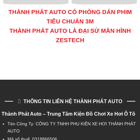
THÀNH PHÁT AUTO CÓ PHÒNG DÁN PHIM
TIÊU CHUẨN 3M
THÀNH PHÁT AUTO LÀ ĐẠI SỨ MÀN HÌNH
ZESTECH
THÔNG TIN LIÊN HỆ THÀNH PHÁT AUTO
Thành Phát Auto – Trung Tâm Kiện Đồ Chơi Xe Hơi Ô Tô
Tên Công Ty: CÔNG TY TNHH PHỤ KIỆN XE HƠI THÀNH PHÁT
AUTO
Mã số thuế: 0318866506