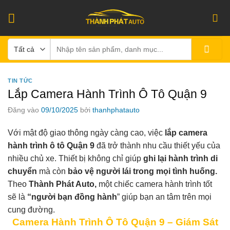
Bỏ
qua
nội
Tìm
dung
kiếm:
TIN TỨC
Lắp Camera Hành Trình Ô Tô Quận 9
Đăng vào
09/10/2025
bởi
thanhphatauto
Với mật độ giao thông ngày càng cao, việc
lắp camera
hành trình ô tô Quận 9
đã trở thành nhu cầu thiết yếu của
nhiều chủ xe. Thiết bị không chỉ giúp
ghi lại hành trình di
chuyển
mà còn
bảo vệ người lái trong mọi tình huống.
Theo
Thành Phát Auto,
một chiếc camera hành trình tốt
sẽ là
“người bạn đồng hành
” giúp bạn an tâm trên mọi
cung đường.
Camera Hành Trình Ô Tô Quận 9 – Giám Sát