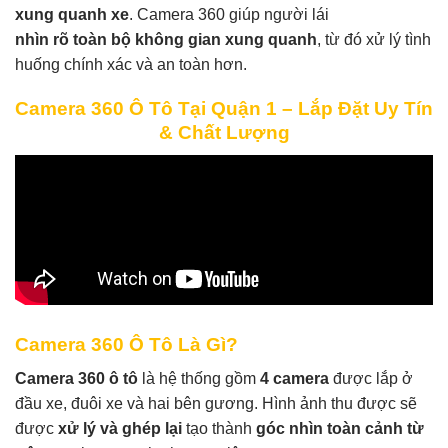
xung quanh xe
. Camera 360 giúp người lái
nhìn rõ toàn bộ không gian xung quanh
, từ đó xử lý tình
huống chính xác và an toàn hơn.
Camera 360 Ô Tô Tại Quận 1 – Lắp Đặt Uy Tín
& Chất Lượng
Camera 360 Ô Tô Là Gì?
Camera 360 ô tô
là hệ thống gồm
4 camera
được lắp ở
đầu xe, đuôi xe và hai bên gương. Hình ảnh thu được sẽ
được
xử lý và ghép lại
tạo thành
góc nhìn toàn cảnh từ