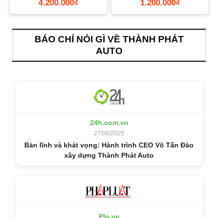
Tốt TPHCM
4.200.000
₫
1.200.000
₫
BÁO CHÍ NÓI GÌ VỀ THÀNH PHÁT
AUTO
24h.com.vn
27/08/2025
Bản lĩnh và khát vọng: Hành trình CEO Võ Tấn Đào
xây dựng Thành Phát Auto
Plo.vn