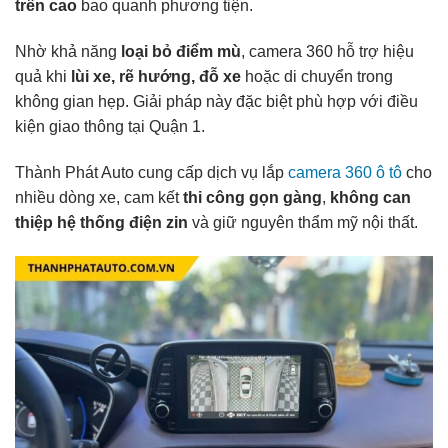
trên cao
bao quanh phương tiện.
Nhờ khả năng
loại bỏ điểm mù
, camera 360 hỗ trợ hiệu
quả khi
lùi xe, rẽ hướng, đỗ xe
hoặc di chuyển trong
không gian hẹp. Giải pháp này đặc biệt phù hợp với điều
kiện giao thông tại Quận 1.
Thành Phát Auto cung cấp dịch vụ lắp
camera 360 ô tô
cho
nhiều dòng xe, cam kết
thi công gọn gàng
,
không can
thiệp hệ thống điện zin
và giữ nguyên thẩm mỹ nội thất.