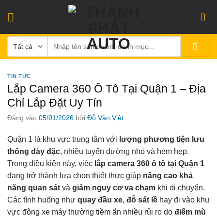
Bỏ
qua
nội
Tìm
dung
kiếm:
TIN TỨC
Lắp Camera 360 Ô Tô Tại Quận 1 – Địa
Chỉ Lắp Đặt Uy Tín
Đăng vào
05/01/2026
bởi
Đỗ Văn Việt
Quận 1 là khu vực trung tâm với
lượng phương tiện lưu
thông dày đặc
, nhiều tuyến đường nhỏ và hẻm hẹp.
Trong điều kiện này, việc
lắp camera 360 ô tô tại Quận 1
đang trở thành lựa chọn thiết thực giúp
nâng cao khả
năng quan sát
và
giảm nguy cơ va chạm
khi di chuyển.
Các tình huống như
quay đầu xe, đỗ sát lề
hay đi vào khu
vực đông xe máy thường tiềm ẩn nhiều rủi ro do
điểm mù