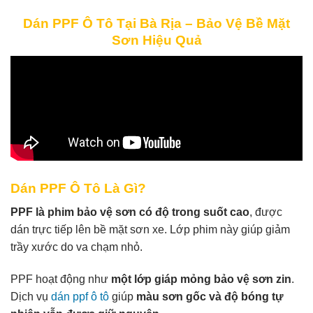
Dán PPF Ô Tô Tại Bà Rịa – Bảo Vệ Bề Mặt
Sơn Hiệu Quả
Dán PPF Ô Tô Là Gì?
PPF là phim bảo vệ sơn có độ trong suốt cao
, được
dán trực tiếp lên bề mặt sơn xe. Lớp phim này giúp giảm
trầy xước do va chạm nhỏ.
PPF hoạt động như
một lớp giáp mỏng bảo vệ sơn zin
.
Dịch vụ
dán ppf ô tô
giúp
màu sơn gốc và độ bóng tự