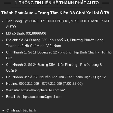
THÔNG TIN LIÊN HỆ THÀNH PHÁT AUTO
Thành Phát Auto – Trung Tâm Kiện Đồ Chơi Xe Hơi Ô Tô
Tên Công Ty: CÔNG TY TNHH PHỤ KIỆN XE HƠI THÀNH PHÁT
AUTO
Mã số thuế: 0318866506
Địa chỉ: Số 24 Đường 250, Khu phố 60, Phường Phước Long,
Thành phố Hồ Chí Minh, Việt Nam
Chi Nhánh 1:
Số 11 Đường số 12 - phường Hiệp Bình Chánh - TP. Thủ
Đức
Chi Nhánh 2:
Số
24 Đường D5A - Liên Phường - Phước Long B -
Quận 9
Chi Nhánh 3:
Số 753
Nguyễn Ảnh Thủ - Tân Chánh Hiệp - Quận 12
Hotline:
-
(7:00-22:00)
0909.212.999
0707.212.999
Website:
https://thanhphatauto.com.vn/
Email:
thanhphatautohcm@gmail.com
Chính sách bảo hành