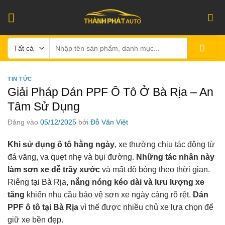
Bỏ
qua
nội
Tìm
dung
kiếm:
TIN TỨC
Giải Pháp Dán PPF Ô Tô Ở Bà Rịa – An
Tâm Sử Dụng
Đăng vào
05/12/2025
bởi
Đỗ Văn Việt
Khi sử dụng ô tô hằng ngày
, xe thường chịu tác động từ
đá văng, va quẹt nhẹ và bụi đường.
Những tác nhân này
làm sơn xe dễ trầy xước
và mất độ bóng theo thời gian.
Riêng tại Bà Rịa,
nắng nóng kéo dài và lưu lượng xe
tăng
khiến nhu cầu bảo vệ sơn xe ngày càng rõ rệt.
Dán
PPF ô tô tại Bà Rịa
vì thế được nhiều chủ xe lựa chọn để
giữ xe bền đẹp.