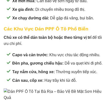
Xe mới mua:
Cần bảo vệ sơn ngay từ đầu.
Xe gia đình:
Di chuyển nhiều trong đô thị.
Xe chạy đường dài:
Dễ gặp đá văng, bụi bẩn.
Các Khu Vực Dán PPF Ô Tô Phổ Biến
Chủ xe có thể dán toàn bộ hoặc theo từng vị trí
để tối
ưu chi phí.
Capo và cản trước:
Khu vực chịu tác động nhiều.
Đèn pha, gương chiếu hậu:
Dễ va quẹt khi đi phố.
Tay nắm cửa, hông xe:
Thường xuyên tiếp xúc.
Cản sau, cốp xe:
Hay trầy khi lùi đỗ.