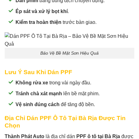
Dán phim
bằng dung dịch chuyên dụng.
Ép sát và xử lý bọt khí
.
Kiểm tra hoàn thiện
trước bàn giao.
Bảo Vệ Bề Mặt Sơn Hiệu Quả
Lưu Ý Sau Khi Dán PPF
Không rửa xe
trong vài ngày đầu.
Tránh chà xát mạnh
lên bề mặt phim.
Vệ sinh đúng cách
để tăng độ bền.
Địa Chỉ Dán PPF Ô Tô Tại Bà Rịa Được Tin
Chọn
Thành Phát Auto
là địa chỉ dán
PPF ô tô tại Bà Rịa
được