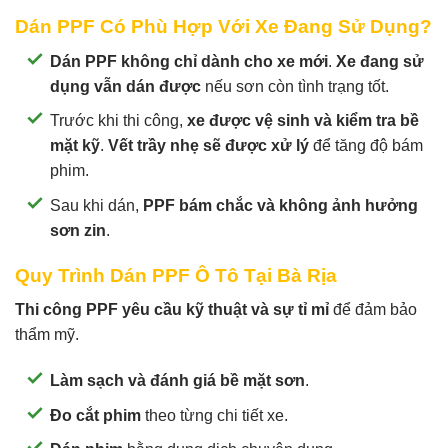
Dán PPF Có Phù Hợp Với Xe Đang Sử Dụng?
Dán PPF không chỉ dành cho xe mới
.
Xe đang sử
dụng vẫn dán được
nếu sơn còn tình trạng tốt.
Trước khi thi công,
xe được vệ sinh và kiểm tra bề
mặt kỹ
.
Vết trầy nhẹ sẽ được xử lý
để tăng độ bám
phim.
Sau khi dán,
PPF bám chắc và không ảnh hưởng
sơn zin
.
Quy Trình Dán PPF Ô Tô Tại Bà Rịa
Thi công PPF yêu cầu kỹ thuật và sự tỉ mỉ
để đảm bảo
thẩm mỹ.
Làm sạch và đánh giá bề mặt sơn
.
Đo cắt phim
theo từng chi tiết xe.