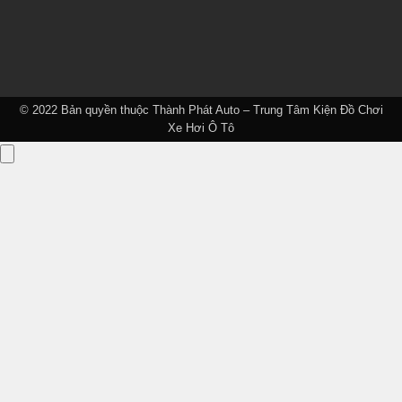
© 2022 Bản quyền thuộc
Thành Phát Auto – Trung Tâm Kiện Đồ Chơi
Xe Hơi Ô Tô