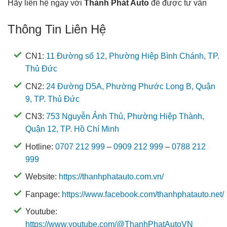
Hãy liên hệ ngay với
Thành Phát Auto
để được tư vấn
Thông Tin Liên Hệ
CN1:
11 Đường số 12, Phường Hiệp Bình Chánh, TP.
Thủ Đức
CN2:
24 Đường D5A, Phường Phước Long B, Quận
9, TP. Thủ Đức
CN3:
753 Nguyễn Ảnh Thủ, Phường Hiệp Thành,
Quận 12, TP. Hồ Chí Minh
Hotline:
0707 212 999
–
0909 212 999
–
0788 212
999
Website:
https://thanhphatauto.com.vn/
Fanpage:
https://www.facebook.com/thanhphatauto.net/
Youtube:
https://www.youtube.com/@ThanhPhatAutoVN