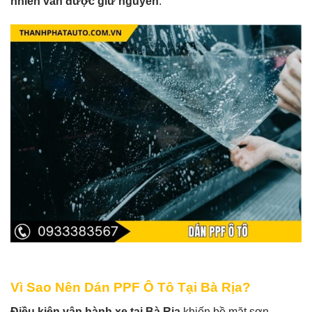
nhiên vẫn được giữ nguyên
.
Vì Sao Nên Dán PPF Ô Tô Tại Bà Rịa?
Điều kiện vận hành xe tại Bà Rịa
khiến bề mặt sơn