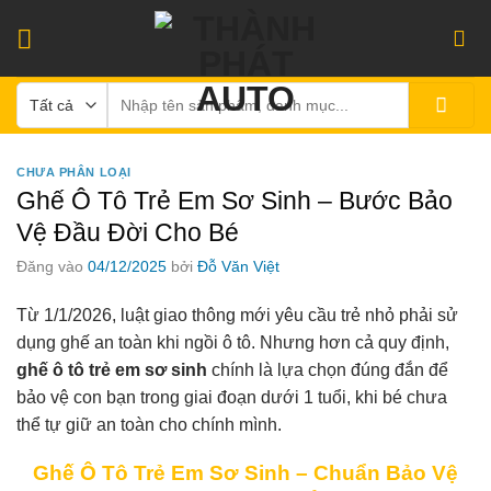
Bỏ
qua
nội
Tìm
dung
kiếm:
CHƯA PHÂN LOẠI
Ghế Ô Tô Trẻ Em Sơ Sinh – Bước Bảo
Vệ Đầu Đời Cho Bé
Đăng vào
04/12/2025
bởi
Đỗ Văn Việt
Từ 1/1/2026, luật giao thông mới yêu cầu trẻ nhỏ phải sử
dụng ghế an toàn khi ngồi ô tô. Nhưng hơn cả quy định,
ghế ô tô trẻ em sơ sinh
chính là lựa chọn đúng đắn để
bảo vệ con bạn trong giai đoạn dưới 1 tuổi, khi bé chưa
thể tự giữ an toàn cho chính mình.
Ghế Ô Tô Trẻ Em Sơ Sinh – Chuẩn Bảo Vệ