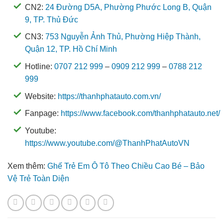
CN2:
24 Đường D5A, Phường Phước Long B, Quận
9, TP. Thủ Đức
CN3:
753 Nguyễn Ảnh Thủ, Phường Hiệp Thành,
Quận 12, TP. Hồ Chí Minh
Hotline:
0707 212 999
–
0909 212 999
–
0788 212
999
Website:
https://thanhphatauto.com.vn/
Fanpage:
https://www.facebook.com/thanhphatauto.net/
Youtube:
https://www.youtube.com/@ThanhPhatAutoVN
Xem thêm:
Ghế Trẻ Em Ô Tô Theo Chiều Cao Bé – Bảo
Vệ Trẻ Toàn Diện