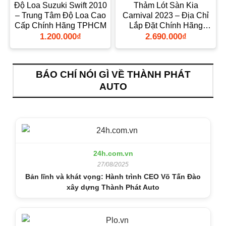
5
Độ Loa Suzuki Swift 2010
Thảm Lót Sàn Kia
– Trung Tâm Độ Loa Cao
Carnival 2023 – Địa Chỉ
Cấp Chính Hãng TPHCM
Lắp Đặt Chính Hãng
TPHCM
1.200.000
₫
2.690.000
₫
BÁO CHÍ NÓI GÌ VỀ THÀNH PHÁT
AUTO
24h.com.vn
27/08/2025
Bản lĩnh và khát vọng: Hành trình CEO Võ Tấn Đào
xây dựng Thành Phát Auto