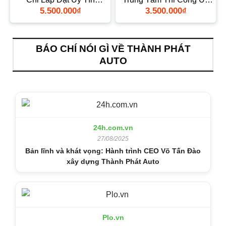
TPHCM
Tín TPHCM
5.500.000
₫
3.500.000
₫
BÁO CHÍ NÓI GÌ VỀ THÀNH PHÁT
AUTO
24h.com.vn
27/08/2025
Bản lĩnh và khát vọng: Hành trình CEO Võ Tấn Đào
xây dựng Thành Phát Auto
Plo.vn