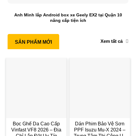
Anh Minh lắp Android box xe Geely EX2 tại Quận 10
nâng cấp tiện ích
Xem tất cả
SẢN PHẨM MỚI
Bọc Ghế Da Cao Cấp
Dán Phim Bảo Vệ Sơn
Vinfast VF8 2026 – Địa
PPF Isuzu Mu-X 2024 –
Chỉ Lắp Đặt Uy Tín
Trung Tâm Thi Công Uy