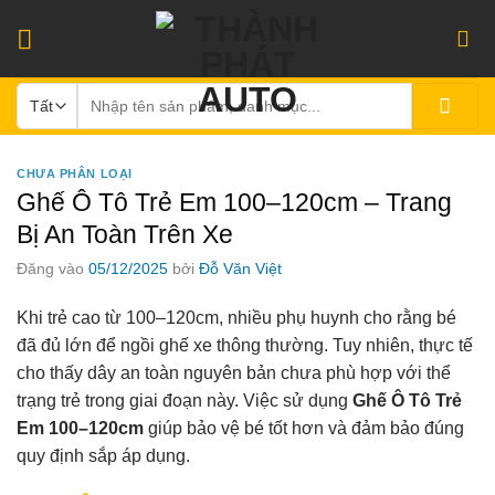
Bỏ
qua
nội
Tìm
dung
kiếm:
CHƯA PHÂN LOẠI
Ghế Ô Tô Trẻ Em 100–120cm – Trang
Bị An Toàn Trên Xe
Đăng vào
05/12/2025
bởi
Đỗ Văn Việt
Khi trẻ cao từ 100–120cm, nhiều phụ huynh cho rằng bé
đã đủ lớn để ngồi ghế xe thông thường. Tuy nhiên, thực tế
cho thấy dây an toàn nguyên bản chưa phù hợp với thể
trạng trẻ trong giai đoạn này. Việc sử dụng
Ghế Ô Tô Trẻ
Em 100–120cm
giúp bảo vệ bé tốt hơn và đảm bảo đúng
quy định sắp áp dụng.