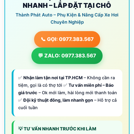
NHANH – LẮP ĐẶT TẠI CHỖ
Thành Phát Auto – Phụ Kiện & Nâng Cấp Xe Hơi
Chuyên Nghiệp
📞 GỌI: 0977.383.567
💬 ZALO: 0977.383.567
✅
Nhận làm tận nơi tại TP.HCM
– Không cần ra
tiệm, gọi là có thợ tới ✅
Tư vấn miễn phí – Báo
giá trước
– Ok mới làm, hài lòng mới thanh toán
✅
Đội kỹ thuật đông, làm nhanh gọn
– Hỗ trợ cả
cuối tuần
💡 TƯ VẤN NHANH TRƯỚC KHI LÀM