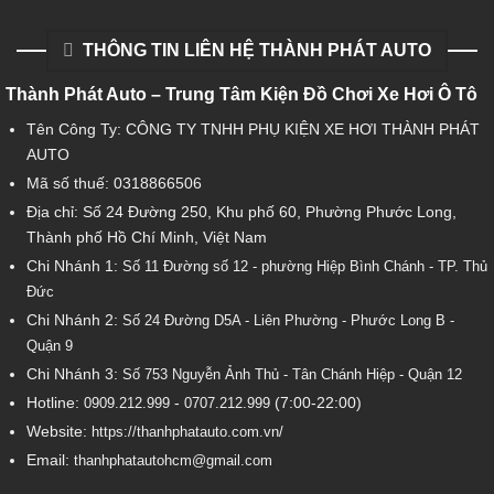
THÔNG TIN LIÊN HỆ THÀNH PHÁT AUTO
Thành Phát Auto – Trung Tâm Kiện Đồ Chơi Xe Hơi Ô Tô
Tên Công Ty: CÔNG TY TNHH PHỤ KIỆN XE HƠI THÀNH PHÁT
AUTO
Mã số thuế: 0318866506
Địa chỉ: Số 24 Đường 250, Khu phố 60, Phường Phước Long,
Thành phố Hồ Chí Minh, Việt Nam
Chi Nhánh 1:
Số 11 Đường số 12 - phường Hiệp Bình Chánh - TP. Thủ
Đức
Chi Nhánh 2:
Số
24 Đường D5A - Liên Phường - Phước Long B -
Quận 9
Chi Nhánh 3:
Số 753
Nguyễn Ảnh Thủ - Tân Chánh Hiệp - Quận 12
Hotline:
-
(7:00-22:00)
0909.212.999
0707.212.999
Website:
https://thanhphatauto.com.vn/
Email:
thanhphatautohcm@gmail.com