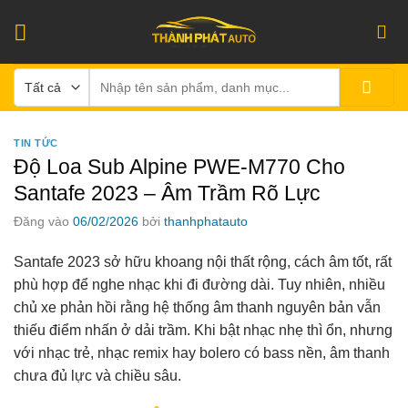
Bỏ
qua
nội
Tìm
dung
kiếm:
TIN TỨC
Độ Loa Sub Alpine PWE-M770 Cho
Santafe 2023 – Âm Trầm Rõ Lực
Đăng vào
06/02/2026
bởi
thanhphatauto
Santafe 2023 sở hữu khoang nội thất rộng, cách âm tốt, rất
phù hợp để nghe nhạc khi đi đường dài. Tuy nhiên, nhiều
chủ xe phản hồi rằng hệ thống âm thanh nguyên bản vẫn
thiếu điểm nhấn ở dải trầm. Khi bật nhạc nhẹ thì ổn, nhưng
với nhạc trẻ, nhạc remix hay bolero có bass nền, âm thanh
chưa đủ lực và chiều sâu.