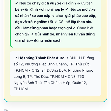
✔ Nếu xe
chạy dịch vụ / xe gia đình
→ ưu tiên
bền – ổn định – chi phí hợp lý
✔ Nếu xe
mới / xe
cá nhân / xe cao cấp
→ chọn
giải pháp cao cấp,
đẹp và trải nghiệm tốt
✔ Có thể
lắp theo nhu
cầu, làm từng phần hoặc trọn gói
✔ Chưa biết
chọn gì? →
Gửi hình xe, nhân viên tư vấn đúng
giải pháp – đúng ngân sách
📍
Hệ thống Thành Phát Auto:
• CN1: 11 Đường
số 12, Phường Hiệp Bình Chánh, TP. Thủ Đức,
TP.HCM • CN2: 24 Đường D5A, Phường Phước
Long B, TP. Thủ Đức, TP.HCM • CN3: 753
Nguyễn Ảnh Thủ, Tân Chánh Hiệp, Quận 12,
TP.HCM