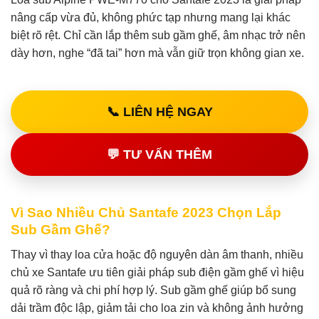
nâng cấp vừa đủ, không phức tạp nhưng mang lại khác
biệt rõ rệt. Chỉ cần lắp thêm sub gầm ghế, âm nhạc trở nên
dày hơn, nghe “đã tai” hơn mà vẫn giữ trọn không gian xe.
📞 LIÊN HỆ NGAY
💬 TƯ VẤN THÊM
Vì Sao Nhiều Chủ Santafe 2023 Chọn Lắp
Sub Gầm Ghế?
Thay vì thay loa cửa hoặc độ nguyên dàn âm thanh, nhiều
chủ xe Santafe ưu tiên giải pháp sub điện gầm ghế vì hiệu
quả rõ ràng và chi phí hợp lý. Sub gầm ghế giúp bổ sung
dải trầm độc lập, giảm tải cho loa zin và không ảnh hưởng