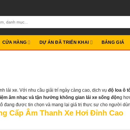
CỬA HÀNG
DỰ ÁN ĐÃ TRIỂN KHAI
BẢNG GIÁ
h lái xe. Với nhu cầu giải trí ngày càng cao, dịch vụ
độ loa ô 
hiệm âm nhạc và tận hưởng không gian lái xe sống độn
g hơ
 tô đang được tin chọn và mang lại giá trị thực sự cho người dù
ng Cấp Âm Thanh Xe Hơi Đỉnh Cao