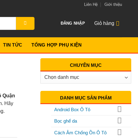
Liên Hệ
Giới thiệu
Giỏ hàng
ĐĂNG NHẬP
TIN TỨC
TỔNG HỢP PHỤ KIỆN
CHUYÊN MỤC
Chuyên
Mục
tô Quận
DANH MỤC SẢN PHẨM
n. Hãy
Android Box Ô Tô
ng.
Bọc ghế da
Cách Âm Chống Ồn Ô Tô