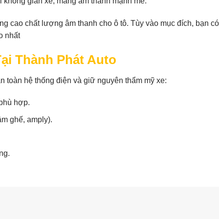
ới không gian xe, mang âm thanh mạnh mẽ.
g cao chất lượng âm thanh cho ô tô. Tùy vào mục đích, bạn có 
o nhất
Tại Thành Phát Auto
an toàn hệ thống điện và giữ nguyên thẩm mỹ xe:
 phù hợp.
gầm ghế, amply).
ng.