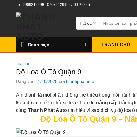
Bỏ
Tel:
0909212999
-
0707212999
(7:00-22:00)
qua
nội
Tìm
kiếm:
dung
TRANG CHỦ
Danh mục
TIN TỨC
Độ Loa Ô Tô Quận 9
Đăng vào
11/10/2025
bởi
thanhphatauto
Âm thanh là một phần không thể thiếu trong mỗi hành trìn
9
đã được nhiều chủ xe lựa chọn để
nâng cấp trải ng
cùng
Thành Phát Auto
tìm hiểu vì sao dịch vụ độ loa ô
Độ Loa Ô Tô Quận 9 – Nâ