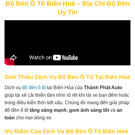
Độ Đèn Ô Tô Biên Hoà – Địa Chỉ Độ Đèn
Uy Tín
Giới Thiệu Dịch Vụ Độ Đèn Ô Tô Tại Biên Hoà
Dịch vụ
độ đèn ô tô
tại Biên Hòa của
Thành Phát Auto
giúp tài xế cải thiện tầm nhìn rõ rệt khi lái xe ban đêm hoặc
trong điều kiện thời tiết xấu. Chúng tôi mang đến giải pháp
độ đèn ô tô
tăng sáng mạnh
,
gom ánh sáng tốt
và
an
toàn
cho mọi dòng xe.
Ưu Điểm Của Dịch Vụ Độ Đèn Ô Tô Biên Hoà