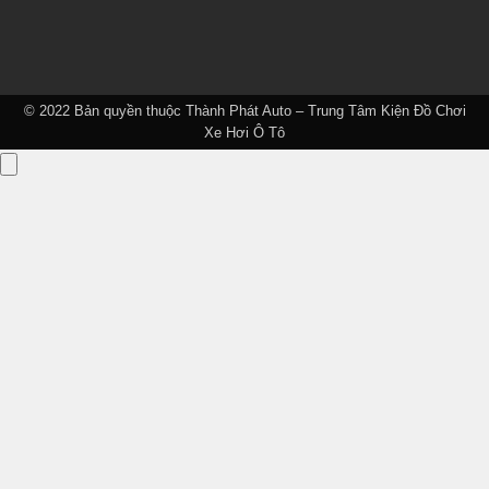
© 2022 Bản quyền thuộc
Thành Phát Auto – Trung Tâm Kiện Đồ Chơi
Xe Hơi Ô Tô