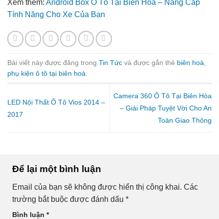
Xem thêm:
Android Box Ô Tô Tại Biên Hòa – Nâng Cấp
Tính Năng Cho Xe Của Bạn
Bài viết này được đăng trong
Tin Tức
và được gắn thẻ
biên hoà
,
phụ kiện ô tô tại biên hoà
.
Camera 360 Ô Tô Tại Biên Hòa
LED Nội Thất Ô Tô Vios 2014 –
– Giải Pháp Tuyệt Vời Cho An
2017
Toàn Giao Thông
Để lại một bình luận
Email của bạn sẽ không được hiển thị công khai.
Các
trường bắt buộc được đánh dấu
*
Bình luận
*