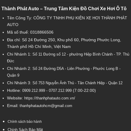
Thành Phát Auto – Trung Tâm Kiện Đồ Chơi Xe Hơi Ô Tô
Tên Công Ty: CÔNG TY TNHH PHỤ KIỆN XE HƠI THÀNH PHÁT
AUTO
Mã số thuế: 0318866506
Địa chỉ: Số 24 Đường 250, Khu phố 60, Phường Phước Long,
Thành phố Hồ Chí Minh, Việt Nam
Chi Nhánh 1:
Số 11 Đường số 12 - phường Hiệp Bình Chánh - TP. Thủ
Đức
Chi Nhánh 2:
Số
24 Đường D5A - Liên Phường - Phước Long B -
Quận 9
Chi Nhánh 3:
Số 753
Nguyễn Ảnh Thủ - Tân Chánh Hiệp - Quận 12
Hotline:
-
(7:00-22:00)
0909.212.999
0707.212.999
Website:
https://thanhphatauto.com.vn/
Email:
thanhphatautohcm@gmail.com
Chính sách bảo hành
Chính Sách Bảo Mật