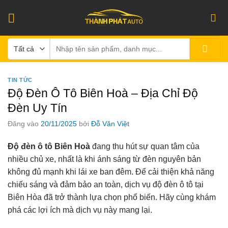
Bỏ
qua
nội
Tìm
dung
kiếm:
TIN TỨC
Độ Đèn Ô Tô Biên Hoà – Địa Chỉ Độ
Đèn Uy Tín
Đăng vào
20/11/2025
bởi
Đỗ Văn Việt
Độ đèn ô tô Biên Hoà
đang thu hút sự quan tâm của
nhiều chủ xe, nhất là khi ánh sáng từ đèn nguyên bản
không đủ mạnh khi lái xe ban đêm. Để cải thiện khả năng
chiếu sáng và đảm bảo an toàn, dịch vụ độ đèn ô tô tại
Biên Hòa đã trở thành lựa chọn phổ biến. Hãy cùng khám
phá các lợi ích mà dịch vụ này mang lại.