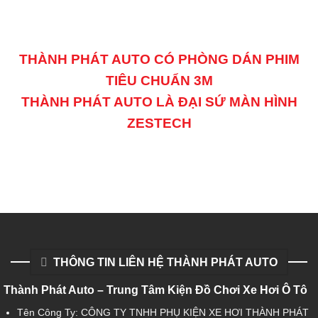
THÀNH PHÁT AUTO CÓ PHÒNG DÁN PHIM
TIÊU CHUẨN 3M
THÀNH PHÁT AUTO LÀ ĐẠI SỨ MÀN HÌNH
ZESTECH
THÔNG TIN LIÊN HỆ THÀNH PHÁT AUTO
Thành Phát Auto – Trung Tâm Kiện Đồ Chơi Xe Hơi Ô Tô
Tên Công Ty: CÔNG TY TNHH PHỤ KIỆN XE HƠI THÀNH PHÁT