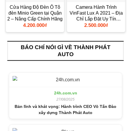
Cửa Hàng Độ Đèn Ô Tô
Camera Hành Trình
đèn Minio Green tại Quận
VinFast Lux A 2021 – Địa
2 – Nâng Cấp Chính Hãng
Chỉ Lắp Đặt Uy Tín
TPHCM
4.200.000
₫
2.500.000
₫
BÁO CHÍ NÓI GÌ VỀ THÀNH PHÁT
AUTO
24h.com.vn
27/08/2025
Bản lĩnh và khát vọng: Hành trình CEO Võ Tấn Đào
xây dựng Thành Phát Auto