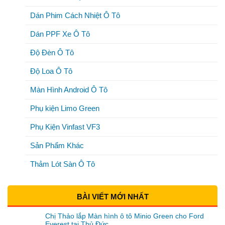
Dán Phim Cách Nhiệt Ô Tô
Dán PPF Xe Ô Tô
Độ Đèn Ô Tô
Độ Loa Ô Tô
Màn Hình Android Ô Tô
Phụ kiện Limo Green
Phụ Kiện Vinfast VF3
Sản Phẩm Khác
Thảm Lót Sàn Ô Tô
BÀI VIẾT MỚI NHẤT
Chị Thảo lắp Màn hình ô tô Minio Green cho Ford
Everest tại Thủ Đức