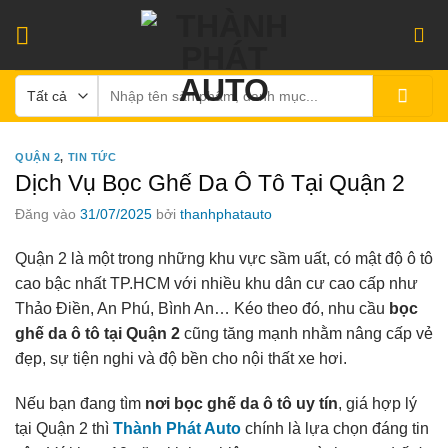
Bỏ
qua
nội
Tìm
dung
kiếm:
QUẬN 2
,
TIN TỨC
Dịch Vụ Bọc Ghế Da Ô Tô Tại Quận 2
Đăng vào
31/07/2025
bởi
thanhphatauto
Quận 2 là một trong những khu vực sầm uất, có mật độ ô tô
cao bậc nhất TP.HCM với nhiều khu dân cư cao cấp như
Thảo Điền, An Phú, Bình An… Kéo theo đó, nhu cầu
bọc
ghế da ô tô tại Quận 2
cũng tăng mạnh nhằm nâng cấp vẻ
đẹp, sự tiện nghi và độ bền cho nội thất xe hơi.
Nếu bạn đang tìm
nơi bọc ghế da ô tô uy tín
, giá hợp lý
tại Quận 2 thì
Thành Phát Auto
chính là lựa chọn đáng tin