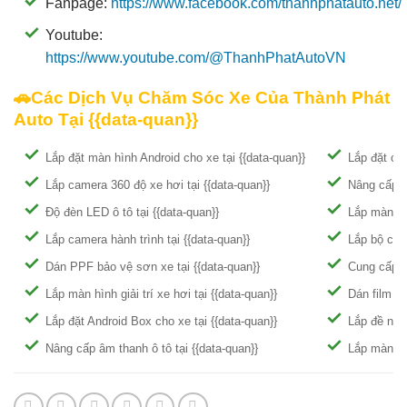
Fanpage:
https://www.facebook.com/thanhphatauto.net/
Youtube:
https://www.youtube.com/@ThanhPhatAutoVN
🚗Các Dịch Vụ Chăm Sóc Xe Của Thành Phát
Auto Tại {{data-quan}}
Lắp đặt màn hình Android cho xe tại {{data-quan}}
Lắp đặt cam
Lắp camera 360 độ xe hơi tại {{data-quan}}
Nâng cấp gh
Độ đèn LED ô tô tại {{data-quan}}
Lắp màn hìn
Lắp camera hành trình tại {{data-quan}}
Lắp bộ chuy
Dán PPF bảo vệ sơn xe tại {{data-quan}}
Cung cấp ph
Lắp màn hình giải trí xe hơi tại {{data-quan}}
Dán film ch
Lắp đặt Android Box cho xe tại {{data-quan}}
Lắp đề nổ t
Nâng cấp âm thanh ô tô tại {{data-quan}}
Lắp màn and