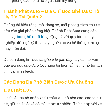
phong cách phù hợp gu thẩm mỹ riêng.
Thành Phát Auto – Địa Chỉ Bọc Ghế Da Ô Tô
Uy Tín Tại Quận 2
Chúng tôi hiểu rằng, mỗi dòng xe, mỗi phong cách chủ xe
đều cần giải pháp riêng biệt. Thành Phát Auto cung cấp
dịch vụ
bọc ghế da ô tô
tại Quận 2 với quy trình chuyên
nghiệp, đội ngũ kỹ thuật tay nghề cao và hệ thống xưởng
may hiện đại.
Dù bạn đang tìm
bọc da ghế ô tô gần đây
hay cần tư vấn
báo giá bọc ghế da ô tô
, chúng tôi luôn sẵn sàng hỗ trợ tận
tình và minh bạch.
Các Dòng Da Phổ Biến Được Ưa Chuộng
1. Da Thật 100%
Chất liệu da bò nhập khẩu châu Âu, độ bền cao, chống nứt
nẻ, giữ nhiệt tốt và có mùi thơm tự nhiên. Thích hợp với xe