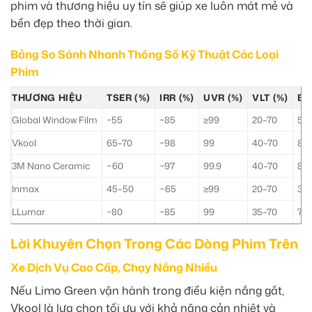
phim và thương hiệu uy tín sẽ giúp xe luôn mát mẻ và
bền đẹp theo thời gian.
Bảng So Sánh Nhanh Thông Số Kỹ Thuật Các Loại
Phim
THƯƠNG HIỆU
TSER (%)
IRR (%)
UVR (%)
VLT (%)
BẢ
Global Window Film
~55
~85
≥99
20–70
5–7
Vkool
65–70
~98
99
40–70
8–1
3M Nano Ceramic
~60
~97
99.9
40–70
8–1
Inmax
45–50
~65
≥99
20–70
3–
LLumar
~80
~85
99
35–70
7–1
Lời Khuyên Chọn Trong Các Dòng Phim Trên
Xe Dịch Vụ Cao Cấp, Chạy Nắng Nhiều
Nếu Limo Green vận hành trong điều kiện nắng gắt,
Vkool là lựa chọn tối ưu với khả năng cản nhiệt và