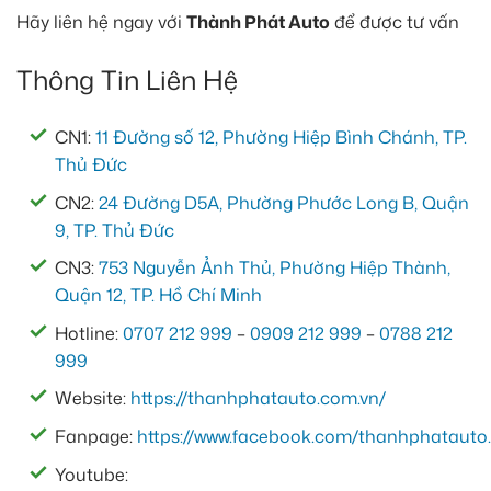
Hãy liên hệ ngay với
Thành Phát Auto
để được tư vấn
Thông Tin Liên Hệ
CN1:
11 Đường số 12, Phường Hiệp Bình Chánh, TP.
Thủ Đức
CN2:
24 Đường D5A, Phường Phước Long B, Quận
9, TP. Thủ Đức
CN3:
753 Nguyễn Ảnh Thủ, Phường Hiệp Thành,
Quận 12, TP. Hồ Chí Minh
Hotline:
0707 212 999
–
0909 212 999
–
0788 212
999
Website:
https://thanhphatauto.com.vn/
Fanpage:
https://www.facebook.com/thanhphatauto.
Youtube: