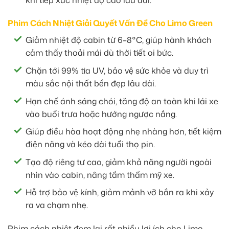
Phim Cách Nhiệt Giải Quyết Vấn Đề Cho Limo Green
Giảm nhiệt độ cabin từ 6–8°C, giúp hành khách
cảm thấy thoải mái dù thời tiết oi bức.
Chặn tới 99% tia UV, bảo vệ sức khỏe và duy trì
màu sắc nội thất bền đẹp lâu dài.
Hạn chế ánh sáng chói, tăng độ an toàn khi lái xe
vào buổi trưa hoặc hướng ngược nắng.
Giúp điều hòa hoạt động nhẹ nhàng hơn, tiết kiệm
điện năng và kéo dài tuổi thọ pin.
Tạo độ riêng tư cao, giảm khả năng người ngoài
nhìn vào cabin, nâng tầm thẩm mỹ xe.
Hỗ trợ bảo vệ kính, giảm mảnh vỡ bắn ra khi xảy
ra va chạm nhẹ.
Phim cách nhiệt đem lại rất nhiều lợi ích cho Limo