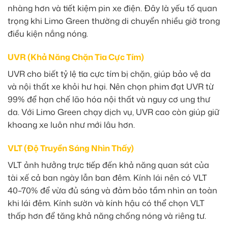
nhàng hơn và tiết kiệm pin xe điện. Đây là yếu tố quan
trọng khi Limo Green thường di chuyển nhiều giờ trong
điều kiện nắng nóng.
UVR (Khả Năng Chặn Tia Cực Tím)
UVR cho biết tỷ lệ tia cực tím bị chặn, giúp bảo vệ da
và nội thất xe khỏi hư hại. Nên chọn phim đạt UVR từ
99% để hạn chế lão hóa nội thất và nguy cơ ung thư
da. Với Limo Green chạy dịch vụ, UVR cao còn giúp giữ
khoang xe luôn như mới lâu hơn.
VLT (Độ Truyền Sáng Nhìn Thấy)
VLT ảnh hưởng trực tiếp đến khả năng quan sát của
tài xế cả ban ngày lẫn ban đêm. Kính lái nên có VLT
40–70% để vừa đủ sáng và đảm bảo tầm nhìn an toàn
khi lái đêm. Kính sườn và kính hậu có thể chọn VLT
thấp hơn để tăng khả năng chống nóng và riêng tư.