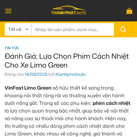
Bỏ
qua
nội
dung
Tìm
kiếm:
TIN TỨC
Đánh Giá; Lựa Chọn Phim Cách Nhiệt
Cho Xe Limo Green
Đăng vào
14/08/2025
bởi
thanhphatauto
VinFast Limo Green
sở hữu thiết kế sang trọng,
khoang nội thất rộng rãi và thường xuyên vận hành
dưới nắng gắt. Trong số các phụ kiện,
phim cách nhiệt
là lựa chọn quan trọng bậc nhất, giúp bảo vệ nội thất
và nâng cao sự thoải mái cho hành khách. Hiện nay,
thị trường có nhiều dòng phim cách nhiệt dành cho
Limo Green, khác nhau về công nghệ, giá thành và