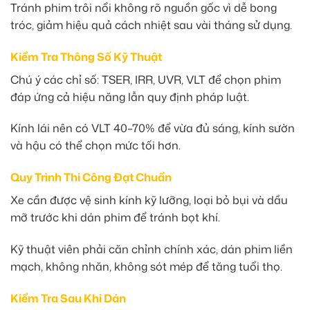
Tránh phim trôi nổi không rõ nguồn gốc vì dễ bong
tróc, giảm hiệu quả cách nhiệt sau vài tháng sử dụng.
Kiểm Tra Thông Số Kỹ Thuật
Chú ý các chỉ số: TSER, IRR, UVR, VLT để chọn phim
đáp ứng cả hiệu năng lẫn quy định pháp luật.
Kính lái nên có VLT 40–70% để vừa đủ sáng, kính sườn
và hậu có thể chọn mức tối hơn.
Quy Trình Thi Công Đạt Chuẩn
Xe cần được vệ sinh kính kỹ lưỡng, loại bỏ bụi và dầu
mỡ trước khi dán phim để tránh bọt khí.
Kỹ thuật viên phải căn chỉnh chính xác, dán phim liền
mạch, không nhăn, không sót mép để tăng tuổi thọ.
Kiểm Tra Sau Khi Dán