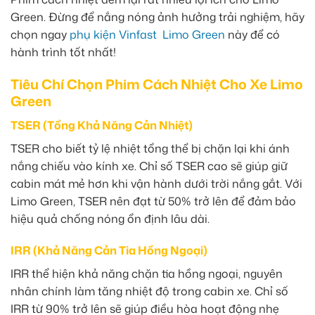
Green. Đừng để nắng nóng ảnh hưởng trải nghiệm, hãy
chọn ngay
phụ kiện Vinfast Limo Green
này để có
hành trình tốt nhất!
Tiêu Chí Chọn Phim Cách Nhiệt Cho Xe Limo
Green
TSER (Tổng Khả Năng Cản Nhiệt)
TSER cho biết tỷ lệ nhiệt tổng thể bị chặn lại khi ánh
nắng chiếu vào kính xe. Chỉ số TSER cao sẽ giúp giữ
cabin mát mẻ hơn khi vận hành dưới trời nắng gắt. Với
Limo Green, TSER nên đạt từ 50% trở lên để đảm bảo
hiệu quả chống nóng ổn định lâu dài.
IRR (Khả Năng Cản Tia Hồng Ngoại)
IRR thể hiện khả năng chặn tia hồng ngoại, nguyên
nhân chính làm tăng nhiệt độ trong cabin xe. Chỉ số
IRR từ 90% trở lên sẽ giúp điều hòa hoạt động nhẹ