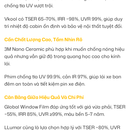
chống tia UV vượt trội.
Vkool có TSER 65–70%, IRR ~98%, UVR 99%, giúp duy
trì nhiệt độ cabin ổn định và bảo vệ nội thất tuyệt đối.
Cần Chất Lượng Cao, Tầm Nhìn Rõ
3M Nano Ceramic phù hợp khi muốn chống nóng hiệu
quả nhưng vẫn giữ độ trong quang học cao cho kính
lái.
Phim chống tia UV 99.9%, cản IR 97%, giúp lái xe ban
đêm an toàn và tiết kiệm pin xe điện.
Cân Bằng Giữa Hiệu Quả Và Chi Phí
Global Window Film đáp ứng tốt với giá vừa phải, TSER
~55%, IRR 85%, UVR ≥99%, màu bền 5–7 năm.
LLumar cũng là lựa chọn hợp lý với TSER ~80%, UVR