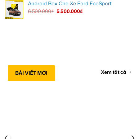
Android Box Cho Xe Ford EcoSport
6.500.000
₫
5.500.000
₫
Xem tất cả
BÀI VIẾT MỚI