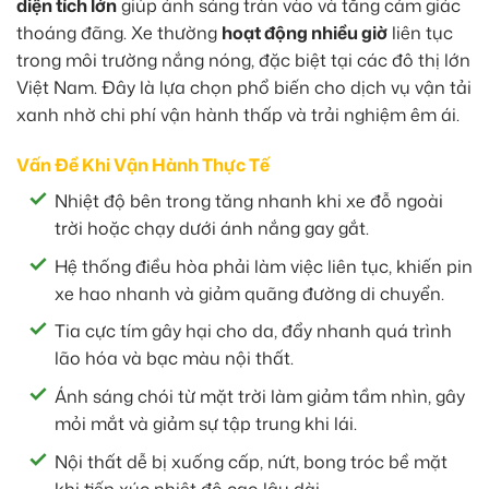
diện tích lớn
giúp ánh sáng tràn vào và tăng cảm giác
thoáng đãng. Xe thường
hoạt động nhiều giờ
liên tục
trong môi trường nắng nóng, đặc biệt tại các đô thị lớn
Việt Nam. Đây là lựa chọn phổ biến cho dịch vụ vận tải
xanh nhờ chi phí vận hành thấp và trải nghiệm êm ái.
Vấn Đề Khi Vận Hành Thực Tế
Nhiệt độ bên trong tăng nhanh khi xe đỗ ngoài
trời hoặc chạy dưới ánh nắng gay gắt.
Hệ thống điều hòa phải làm việc liên tục, khiến pin
xe hao nhanh và giảm quãng đường di chuyển.
Tia cực tím gây hại cho da, đẩy nhanh quá trình
lão hóa và bạc màu nội thất.
Ánh sáng chói từ mặt trời làm giảm tầm nhìn, gây
mỏi mắt và giảm sự tập trung khi lái.
Nội thất dễ bị xuống cấp, nứt, bong tróc bề mặt
khi tiếp xúc nhiệt độ cao lâu dài.