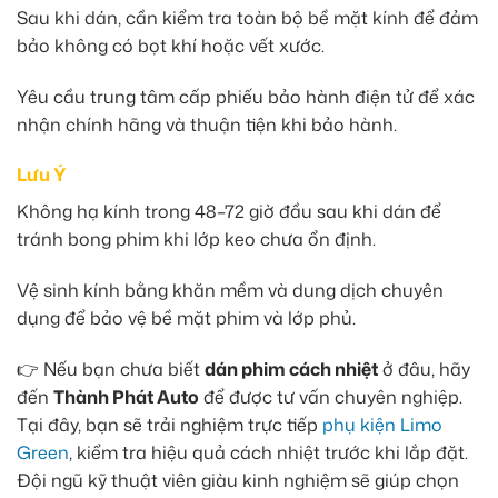
Sau khi dán, cần kiểm tra toàn bộ bề mặt kính để đảm
bảo không có bọt khí hoặc vết xước.
Yêu cầu trung tâm cấp phiếu bảo hành điện tử để xác
nhận chính hãng và thuận tiện khi bảo hành.
Lưu Ý
Không hạ kính trong 48–72 giờ đầu sau khi dán để
tránh bong phim khi lớp keo chưa ổn định.
Vệ sinh kính bằng khăn mềm và dung dịch chuyên
dụng để bảo vệ bề mặt phim và lớp phủ.
👉 Nếu bạn chưa biết
dán phim cách nhiệt
ở đâu, hãy
đến
Thành Phát Auto
để được tư vấn chuyên nghiệp.
Tại đây, bạn sẽ trải nghiệm trực tiếp
phụ kiện Limo
Green
, kiểm tra hiệu quả cách nhiệt trước khi lắp đặt.
Đội ngũ kỹ thuật viên giàu kinh nghiệm sẽ giúp chọn