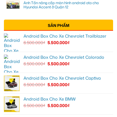
Anh Tấn nâng cấp màn hình android oto cho
Hyundai Accent ở Quận 12
SẢN PHẨM
Android Box Cho Xe Chevrolet Trailblazer
6.500.000
₫
5.500.000
₫
Android Box Cho Xe Chevrolet Colorado
6.500.000
₫
5.500.000
₫
Android Box Cho Xe Chevrolet Captiva
6.500.000
₫
5.500.000
₫
Android Box Cho Xe BMW
6.500.000
₫
5.500.000
₫