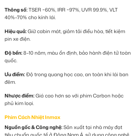
Thông số:
TSER ~60%, IRR ~97%, UVR 99.9%, VLT
40%–70% cho kính lái.
Hiệu quả:
Giữ cabin mát, giảm tải điều hòa, tiết kiệm
pin xe điện.
Độ bền:
8–10 năm, màu ổn định, bảo hành điện tử toàn
quốc.
Ưu điểm:
Độ trong quang học cao, an toàn khi lái ban
đêm.
Nhược điểm:
Giá cao hơn so với phim Carbon hoặc
phủ kim loại.
Phim Cách Nhiệt Inmax
Nguồn gốc & Công nghệ:
Sản xuất tại nhà máy đạt
tiêu chuẩn quốc tế ở Đông Nam Á, sử dụng công nghệ