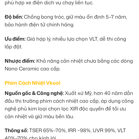
phù hợp xe điện dịch vụ chạy liên tục.
Độ bền:
Chống bong tróc, giữ màu ổn định 5–7 năm,
bảo hành điện tử chính hãng.
Ưu điểm:
Giá hợp lý, nhiều lựa chọn VLT, dễ thi công
lắp đặt.
Nhược điểm:
Khả năng cản nhiệt chưa bằng các dòng
Nano Ceramic cao cấp.
Phim Cách Nhiệt Vkool
Nguồn gốc & Công nghệ:
Xuất xứ Mỹ, hơn 40 năm dẫn
đầu thị trường phim cách nhiệt cao cấp, áp dụng công
nghệ phủ kim loại chọn lọc XIR độc quyền để tối ưu
cản nhiệt và giữ màu bền lâu.
Thông số:
TSER 65%–70%, IRR ~98%, UVR 99%, VLT
40%–70% cho kính lái.