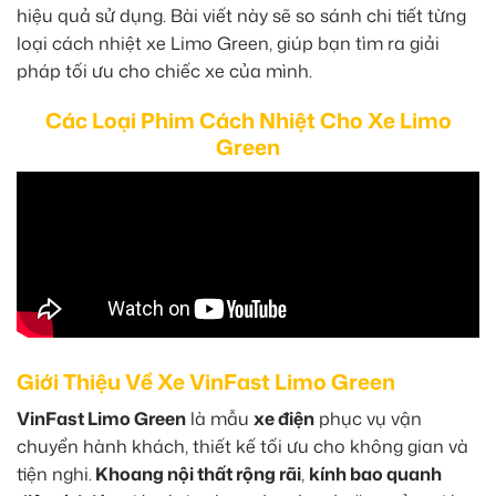
hiệu quả sử dụng. Bài viết này sẽ so sánh chi tiết từng
loại cách nhiệt xe Limo Green, giúp bạn tìm ra giải
pháp tối ưu cho chiếc xe của mình.
Các Loại Phim Cách Nhiệt Cho Xe Limo
Green
Giới Thiệu Về Xe VinFast Limo Green
VinFast Limo Green
là mẫu
xe điện
phục vụ vận
chuyển hành khách, thiết kế tối ưu cho không gian và
tiện nghi.
Khoang nội thất rộng rãi
,
kính bao quanh