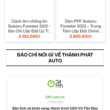
Cách âm chống ồn
Dán PPF Subaru
Subaru Forester 2012 –
Forester 2023 – Trung
Địa Chỉ Lắp Đặt Uy Tín
Tâm Lắp Đặt Chính
TPHCM
Hãng Uy Tín TPHCM
2.100.000
₫
3.500.000
₫
BÁO CHÍ NÓI GÌ VỀ THÀNH PHÁT
AUTO
24h.com.vn
27/08/2025
Bản lĩnh và khát vọng: Hành trình CEO Võ Tấn Đào