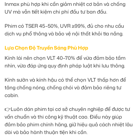
Inmax phù hợp khi cần giảm nhiệt cơ bản và chống
UV mà vẫn tiết kiệm chi phí đầu tư ban đầu.
Phim có TSER 45–50%, UVR ≥99%, đủ cho nhu cầu
dịch vụ phổ thông và bảo vệ nội thất khỏi tia nắng.
Lựa Chọn Độ Truyền Sáng Phù Hợp
Kính lái nên chọn VLT 40–70% để vừa đảm bảo tầm
nhìn, vừa đáp ứng quy định pháp luật khi lưu thông.
Kính sườn và kính hậu có thể chọn VLT thấp hơn để
tăng chống nóng, chống chói và đảm bảo riêng tư
cabin.
👉Luôn dán phim tại cơ sở chuyên nghiệp để được tư
vấn chuẩn và thi công kỹ thuật cao. Điều này giúp
đảm bảo phim chính hãng, giữ hiệu quả cách nhiệt lâu
dài và bảo hành thuận tiện khi cần.