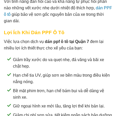
Với tính năng đàn hồi cao và khả năng tự phục hồi phần
nào những vết xước nhẹ dưới nhiệt độ thích hợp,
dán PPF
ô tô
giúp bảo vệ sơn gốc nguyên bản của xe trong thời
gian dài.
Lợi Ích Khi Dán PPF Ô Tô
Việc lựa chọn dịch vụ
dán ppf ô tô tại Quận 7
đem lại
nhiều lợi ích thiết thực cho xế yêu của bạn:
Giảm trầy xước do va quẹt nhẹ, đá văng và bãi xe
chật hẹp.
Hạn chế tia UV, giúp sơn xe bền màu trong điều kiện
nắng nóng.
Bề mặt phim trơn, hạn chế bám bụi và dễ dàng vệ
sinh xe.
Giữ ngoại hình xe mới lâu, tăng lợi thế khi bán lại.
Giảm chi phí sơn sửa, tiết kiệm ngân sách bảo dưỡng