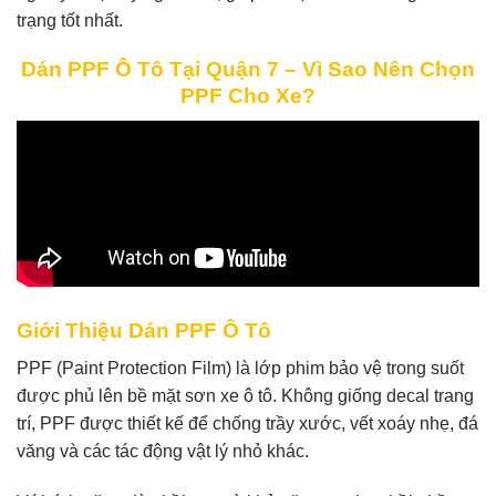
trạng tốt nhất.
Dán PPF Ô Tô Tại Quận 7 – Vì Sao Nên Chọn
PPF Cho Xe?
Giới Thiệu Dán PPF Ô Tô
PPF (Paint Protection Film) là lớp phim bảo vệ trong suốt
được phủ lên bề mặt sơn xe ô tô. Không giống decal trang
trí, PPF được thiết kế để chống trầy xước, vết xoáy nhẹ, đá
văng và các tác động vật lý nhỏ khác.