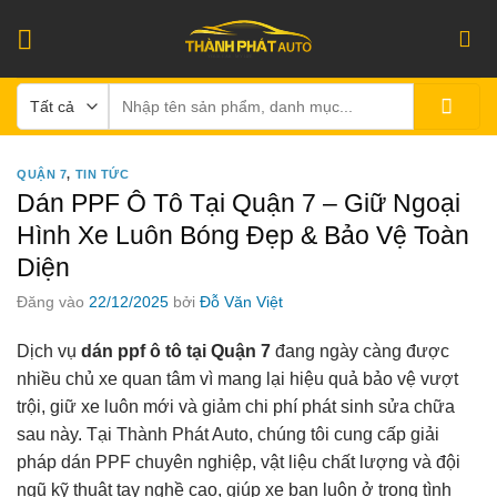
Bỏ
qua
nội
Tìm
dung
kiếm:
QUẬN 7
,
TIN TỨC
Dán PPF Ô Tô Tại Quận 7 – Giữ Ngoại
Hình Xe Luôn Bóng Đẹp & Bảo Vệ Toàn
Diện
Đăng vào
22/12/2025
bởi
Đỗ Văn Việt
Dịch vụ
dán ppf ô tô tại Quận 7
đang ngày càng được
nhiều chủ xe quan tâm vì mang lại hiệu quả bảo vệ vượt
trội, giữ xe luôn mới và giảm chi phí phát sinh sửa chữa
sau này. Tại Thành Phát Auto, chúng tôi cung cấp giải
pháp dán PPF chuyên nghiệp, vật liệu chất lượng và đội
ngũ kỹ thuật tay nghề cao, giúp xe bạn luôn ở trong tình