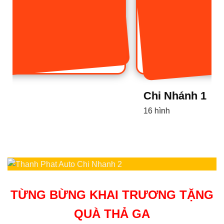
Chi Nhánh 1
16 hình
TỪNG BỪNG KHAI TRƯƠNG TẶNG
QUÀ THẢ GA