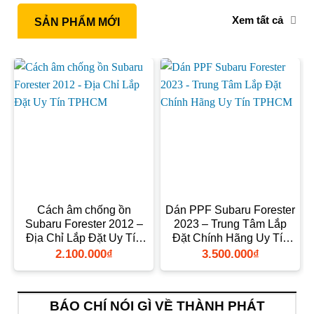
Xem tất cả
SẢN PHẨM MỚI
Cách âm chống ồn
Dán PPF Subaru Forester
Subaru Forester 2012 –
2023 – Trung Tâm Lắp
Địa Chỉ Lắp Đặt Uy Tín
Đặt Chính Hãng Uy Tín
TPHCM
TPHCM
2.100.000
₫
3.500.000
₫
BÁO CHÍ NÓI GÌ VỀ THÀNH PHÁT