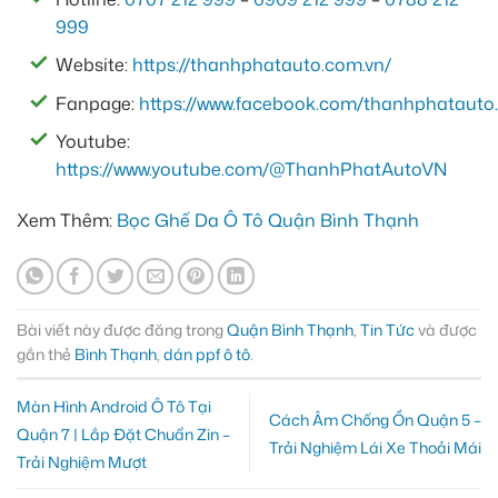
999
Website:
https://thanhphatauto.com.vn/
Fanpage:
https://www.facebook.com/thanhphatauto.
Youtube:
https://www.youtube.com/@ThanhPhatAutoVN
Xem Thêm:
Bọc Ghế Da Ô Tô Quận Bình Thạnh
Bài viết này được đăng trong
Quận Bình Thạnh
,
Tin Tức
và được
gắn thẻ
Bình Thạnh
,
dán ppf ô tô
.
Màn Hình Android Ô Tô Tại
Cách Âm Chống Ồn Quận 5 –
Quận 7 | Lắp Đặt Chuẩn Zin –
Trải Nghiệm Lái Xe Thoải Mái
Trải Nghiệm Mượt