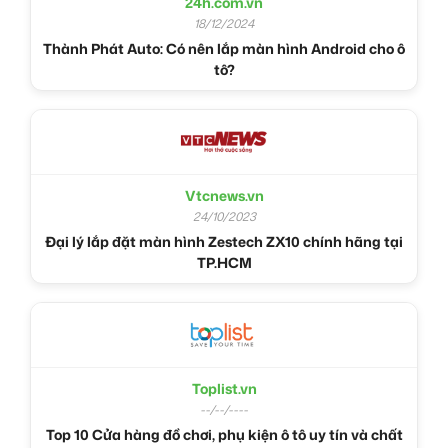
24h.com.vn
18/12/2024
Thành Phát Auto: Có nên lắp màn hình Android cho ô
tô?
Vtcnews.vn
24/10/2023
Đại lý lắp đặt màn hình Zestech ZX10 chính hãng tại
TP.HCM
Toplist.vn
--/--/----
Top 10 Cửa hàng đồ chơi, phụ kiện ô tô uy tín và chất