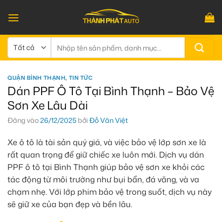
Bỏ
qua
nội
dung
Tìm
kiếm:
QUẬN BÌNH THẠNH
,
TIN TỨC
Dán PPF Ô Tô Tại Bình Thạnh – Bảo Vệ
Sơn Xe Lâu Dài
Đăng vào
26/12/2025
bởi
Đỗ Văn Việt
Xe ô tô là tài sản quý giá, và việc bảo vệ lớp sơn xe là
rất quan trọng để giữ chiếc xe luôn mới. Dịch vụ dán
PPF ô tô tại Bình Thạnh giúp bảo vệ sơn xe khỏi các
tác động từ môi trường như bụi bẩn, đá văng, và va
chạm nhẹ. Với lớp phim bảo vệ trong suốt, dịch vụ này
sẽ giữ xe của bạn đẹp và bền lâu.