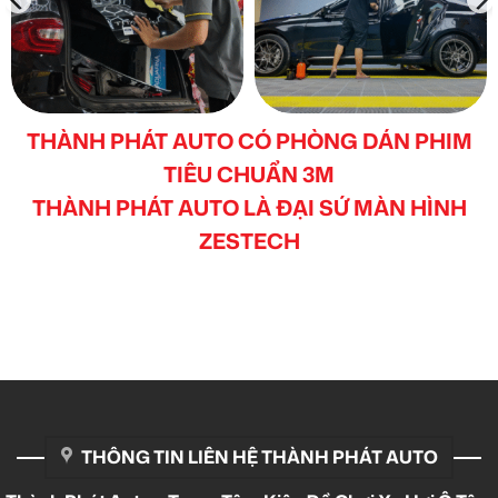
THÀNH PHÁT AUTO CÓ PHÒNG DÁN PHIM
TIÊU CHUẨN 3M
THÀNH PHÁT AUTO LÀ ĐẠI SỨ MÀN HÌNH
ZESTECH
THÔNG TIN LIÊN HỆ THÀNH PHÁT AUTO