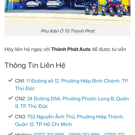
Phụ Kiện Ô Tô Thành Phát
Hãy liên hệ ngay với
Thành Phát Auto
để được tư vấn
Thông Tin Liên Hệ
CN1:
11 Đường số 12, Phường Hiệp Bình Chánh, TP.
Thủ Đức
CN2:
24 Đường D5A, Phường Phước Long B, Quận
9, TP. Thủ Đức
CN3:
753 Nguyễn Ảnh Thủ, Phường Hiệp Thành,
Quận 12, TP. Hồ Chí Minh
Hotline:
0707 212 999
–
0909 212 999
–
0788 212