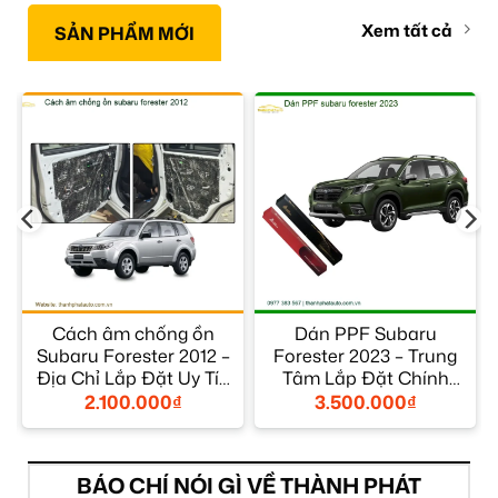
Xem tất cả
SẢN PHẨM MỚI
Cách âm chống ồn
Dán PPF Subaru
Subaru Forester 2012 –
Forester 2023 – Trung
Địa Chỉ Lắp Đặt Uy Tín
Tâm Lắp Đặt Chính
TPHCM
Hãng Uy Tín TPHCM
2.100.000
₫
3.500.000
₫
BÁO CHÍ NÓI GÌ VỀ THÀNH PHÁT