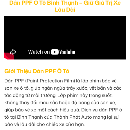
Dán PPF Ô Tô Bình Thạnh – Giữ Giá Trị Xe
Lâu Dài
Giới Thiệu Dán PPF Ô Tô
Dán PPF (Paint Protection Film) là lớp phim bảo vệ
sơn xe ô tô, giúp ngăn ngừa trầy xước, vết bẩn và các
tác động từ môi trường. Lớp phim này trong suốt,
không thay đổi màu sắc hoặc độ bóng của sơn xe,
giúp bảo vệ xe một cách hiệu quả. Dịch vụ dán PPF ô
tô tại Bình Thạnh của Thành Phát Auto mang lại sự
bảo vệ lâu dài cho chiếc xe của bạn.