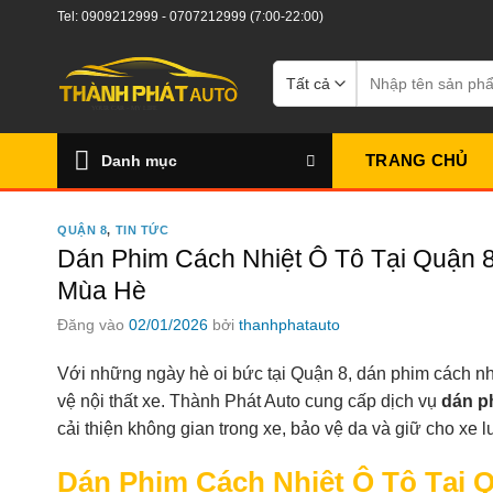
Bỏ
Tel:
0909212999
-
0707212999
(7:00-22:00)
qua
nội
Tìm
kiếm:
dung
TRANG CHỦ
Danh mục
QUẬN 8
,
TIN TỨC
Dán Phim Cách Nhiệt Ô Tô Tại Quận 8
Mùa Hè
Đăng vào
02/01/2026
bởi
thanhphatauto
Với những ngày hè oi bức tại Quận 8, dán phim cách nhiệ
vệ nội thất xe. Thành Phát Auto cung cấp dịch vụ
dán ph
cải thiện không gian trong xe, bảo vệ da và giữ cho xe 
Dán Phim Cách Nhiệt Ô Tô Tại Q