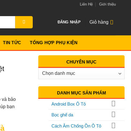
Liên Hệ
Giới thiệu
Giỏ hàng
ĐĂNG NHẬP
TIN TỨC
TỔNG HỢP PHỤ KIỆN
CHUYÊN MỤC
ệt
Chuyên
Mục
DANH MỤC SẢN PHẨM
e và bảo
Android Box Ô Tô
iúp bạn
Bọc ghế da
Cách Âm Chống Ồn Ô Tô
Và