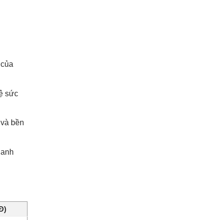
 của
ệ sức
 và bền
hanh
Đ)