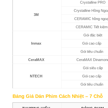
Crystalline PRO
Crystalline Hồng Ngo
3M
CERAMIC hồng ngoạ
CERAMIC Tiết kiệm
Gói đặc biệt
Inmax
Gói cao cấp
Gói tiêu chuẩn
CeraMAX
CeraMAX Dinamon
Gói siêu cấp
NTECH
Gói cao cấp
Gói tiêu chuẩn
Bảng Giá Dán Phim Cách Nhiệt – 7 Chỗ