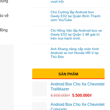
 dụng
vượt trội
Chú Cường lắp Android box
ảo vệ
Geely EX2 tại Quận Bình Thạnh
xem YouTube
 đồng
Chị Hồng Vân lắp Android box xe
Geely EX2 tại Quận 2 để giải trí
trên mọi hành trình
Anh Khang nâng cấp màn hình
Android xe hơi Honda HR-V tại
Thủ Đức
SẢN PHẨM
Android Box Cho Xe Chevrolet
Trailblazer
6.500.000
₫
5.500.000
₫
Android Box Cho Xe Chevrolet
Colorado