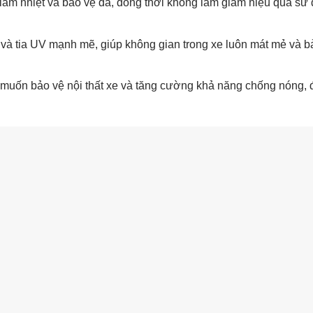
giảm nhiệt và bảo vệ da, đồng thời không làm giảm hiệu quả sử
và tia UV mạnh mẽ, giúp không gian trong xe luôn mát mẻ và b
muốn bảo vệ nội thất xe và tăng cường khả năng chống nóng,