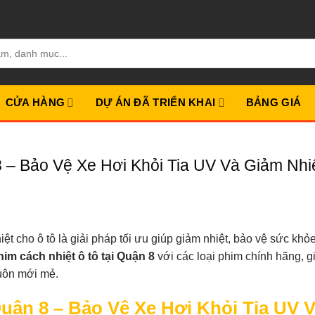
CỬA HÀNG
DỰ ÁN ĐÃ TRIỂN KHAI
BẢNG GIÁ
 – Bảo Vệ Xe Hơi Khỏi Tia UV Và Giảm Nhi
t cho ô tô là giải pháp tối ưu giúp giảm nhiệt, bảo vệ sức khỏ
im cách nhiệt ô tô tại Quận 8
với các loại phim chính hãng, g
luôn mới mẻ.
uận 8 – Bảo Vệ Xe Hơi Khỏi Tia UV 