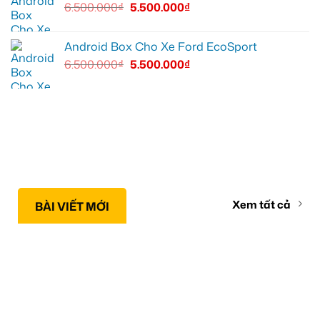
6.500.000
₫
5.500.000
₫
Android Box Cho Xe Ford EcoSport
6.500.000
₫
5.500.000
₫
Xem tất cả
BÀI VIẾT MỚI