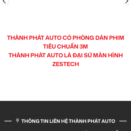
THÀNH PHÁT AUTO CÓ PHÒNG DÁN PHIM
TIÊU CHUẨN 3M
THÀNH PHÁT AUTO LÀ ĐẠI SỨ MÀN HÌNH
ZESTECH
THÔNG TIN LIÊN HỆ THÀNH PHÁT AUTO