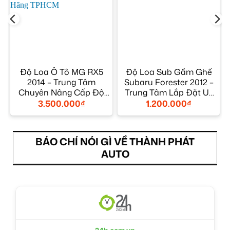
Độ Loa Ô Tô MG RX5
Độ Loa Sub Gầm Ghế
g
2014 – Trung Tâm
Subaru Forester 2012 –
Chuyên Nâng Cấp Độ
Trung Tâm Lắp Đặt Uy
Loa Chính Hãng TPHCM
Tín TPHCM
3.500.000
₫
1.200.000
₫
BÁO CHÍ NÓI GÌ VỀ THÀNH PHÁT
AUTO