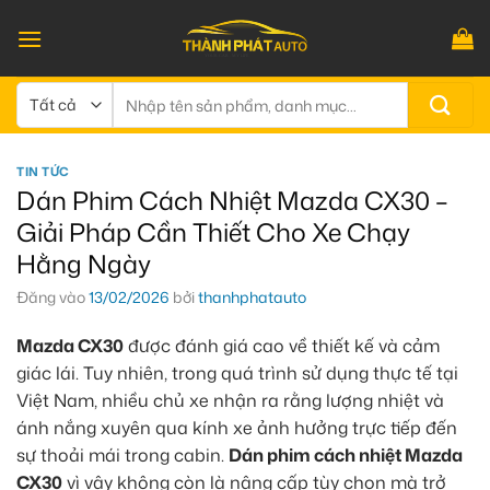
Bỏ
qua
nội
dung
Tìm
kiếm:
TIN TỨC
Dán Phim Cách Nhiệt Mazda CX30 –
Giải Pháp Cần Thiết Cho Xe Chạy
Hằng Ngày
Đăng vào
13/02/2026
bởi
thanhphatauto
Mazda CX30
được đánh giá cao về thiết kế và cảm
giác lái. Tuy nhiên, trong quá trình sử dụng thực tế tại
Việt Nam, nhiều chủ xe nhận ra rằng lượng nhiệt và
ánh nắng xuyên qua kính xe ảnh hưởng trực tiếp đến
sự thoải mái trong cabin.
Dán phim cách nhiệt Mazda
CX30
vì vậy không còn là nâng cấp tùy chọn mà trở