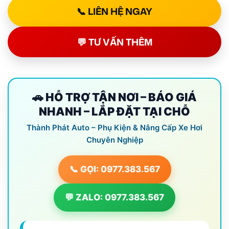
📞 LIÊN HỆ NGAY
💬 TƯ VẤN THÊM
🚗 HỖ TRỢ TẬN NƠI – BÁO GIÁ
NHANH – LẮP ĐẶT TẠI CHỖ
Thành Phát Auto – Phụ Kiện & Nâng Cấp Xe Hơi
Chuyên Nghiệp
📞 GỌI: 0977.383.567
💬 ZALO: 0977.383.567