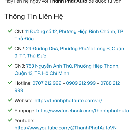
Hãy liên hệ ngay với
Thành Phát Auto
để được tư vấn
Thông Tin Liên Hệ
CN1:
11 Đường số 12, Phường Hiệp Bình Chánh, TP.
Thủ Đức
CN2:
24 Đường D5A, Phường Phước Long B, Quận
9, TP. Thủ Đức
CN3:
753 Nguyễn Ảnh Thủ, Phường Hiệp Thành,
Quận 12, TP. Hồ Chí Minh
Hotline:
0707 212 999
–
0909 212 999
–
0788 212
999
Website:
https://thanhphatauto.com.vn/
Fanpage:
https://www.facebook.com/thanhphatauto.
Youtube:
https://www.youtube.com/@ThanhPhatAutoVN