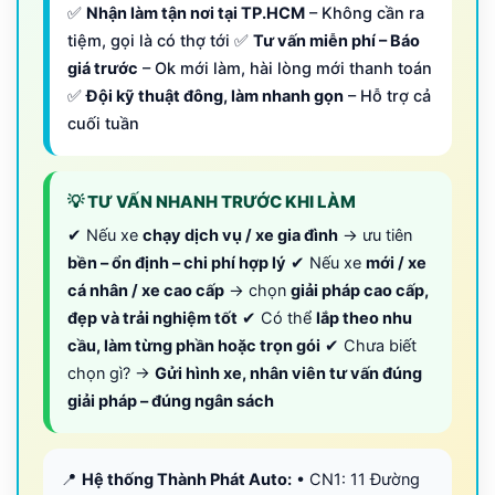
✅
Nhận làm tận nơi tại TP.HCM
– Không cần ra
tiệm, gọi là có thợ tới ✅
Tư vấn miễn phí – Báo
giá trước
– Ok mới làm, hài lòng mới thanh toán
✅
Đội kỹ thuật đông, làm nhanh gọn
– Hỗ trợ cả
cuối tuần
💡 TƯ VẤN NHANH TRƯỚC KHI LÀM
✔ Nếu xe
chạy dịch vụ / xe gia đình
→ ưu tiên
bền – ổn định – chi phí hợp lý
✔ Nếu xe
mới / xe
cá nhân / xe cao cấp
→ chọn
giải pháp cao cấp,
đẹp và trải nghiệm tốt
✔ Có thể
lắp theo nhu
cầu, làm từng phần hoặc trọn gói
✔ Chưa biết
chọn gì? →
Gửi hình xe, nhân viên tư vấn đúng
giải pháp – đúng ngân sách
📍
Hệ thống Thành Phát Auto:
• CN1: 11 Đường