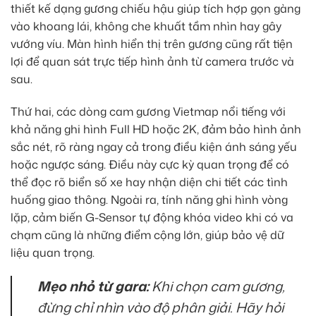
thiết kế dạng gương chiếu hậu giúp tích hợp gọn gàng
vào khoang lái, không che khuất tầm nhìn hay gây
vướng víu. Màn hình hiển thị trên gương cũng rất tiện
lợi để quan sát trực tiếp hình ảnh từ camera trước và
sau.
Thứ hai, các dòng cam gương Vietmap nổi tiếng với
khả năng ghi hình Full HD hoặc 2K, đảm bảo hình ảnh
sắc nét, rõ ràng ngay cả trong điều kiện ánh sáng yếu
hoặc ngược sáng. Điều này cực kỳ quan trọng để có
thể đọc rõ biển số xe hay nhận diện chi tiết các tình
huống giao thông. Ngoài ra, tính năng ghi hình vòng
lặp, cảm biến G-Sensor tự động khóa video khi có va
chạm cũng là những điểm cộng lớn, giúp bảo vệ dữ
liệu quan trọng.
Mẹo nhỏ từ gara:
Khi chọn cam gương,
đừng chỉ nhìn vào độ phân giải. Hãy hỏi