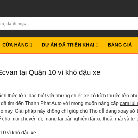
CỬA HÀNG
DỰ ÁN ĐÃ TRIỂN KHAI
BẢNG GIÁ
Ecvan tại Quận 10 vì khó đậu xe
hách thức lớn, đặc biệt với những chiếc xe có kích thước lớn nh
0, đã tìm đến Thành Phát Auto với mong muốn nâng cấp
cam lùi
i lo này. Giải pháp này không chỉ giúp chú Thọ dễ dàng xoay sở 
ho mỗi chuyến đi, mang lại trải nghiệm lái xe thoải mái và tự t