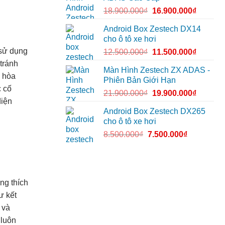
18.900.000
₫
16.900.000
₫
Android Box Zestech DX14
cho ô tô xe hơi
 sử dụng
12.500.000
₫
11.500.000
₫
 tránh
Màn Hình Zestech ZX ADAS -
i hòa
Phiên Bản Giới Hạn
c cố
21.900.000
₫
19.900.000
₫
diện
Android Box Zestech DX265
cho ô tô xe hơi
8.500.000
₫
7.500.000
₫
ng thích
ư kết
 và
 luôn