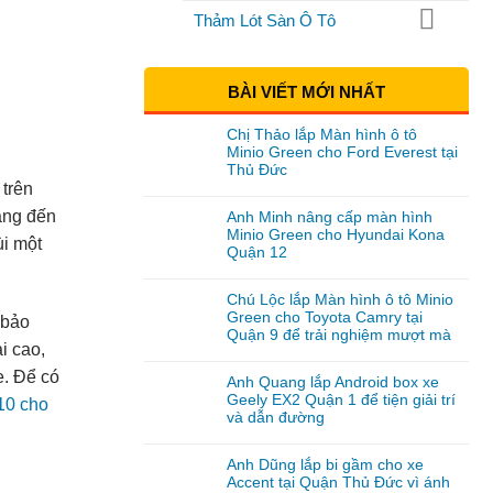
Thảm Lót Sàn Ô Tô
BÀI VIẾT MỚI NHẤT
Chị Thảo lắp Màn hình ô tô
Minio Green cho Ford Everest tại
Thủ Đức
 trên
ang đến
Anh Minh nâng cấp màn hình
Minio Green cho Hyundai Kona
ùi một
Quận 12
Chú Lộc lắp Màn hình ô tô Minio
Green cho Toyota Camry tại
 bảo
Quận 9 để trải nghiệm mượt mà
i cao,
e. Để có
Anh Quang lắp Android box xe
Geely EX2 Quận 1 để tiện giải trí
10 cho
và dẫn đường
Anh Dũng lắp bi gầm cho xe
Accent tại Quận Thủ Đức vì ánh