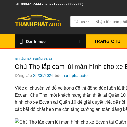
Bỏ
Tel:
0909212999
-
0707212999
(7:00-22:00)
qua
nội
Tìm
kiếm:
dung
TRANG CHỦ
Danh mục
DỰ ÁN ĐÃ TRIỂN KHAI
Chú Thọ lắp cam lùi màn hình cho xe 
Đăng vào
28/06/2026
bởi
thanhphatauto
Việc di chuyển và đỗ xe trong đô thị đông đúc luôn là t
Ecvan. Chú Thọ, một khách hàng thân thiết tại Quận 1
hình cho xe Ecvan tại Quận 10
để giải quyết triệt để nỗ
các bãi đỗ chật hẹp mà còn tăng cường an toàn đáng kể c