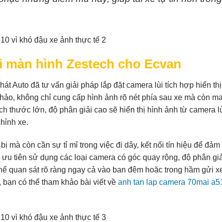
ùi màn hình Zestech cho Ecvan
t Auto đã tư vấn giải pháp lắp đặt camera lùi tích hợp hiển thị
hảo, không chỉ cung cấp hình ảnh rõ nét phía sau xe mà còn m
ch thước lớn, độ phân giải cao sẽ hiển thị hình ảnh từ camera l
hỉnh xe.
bị mà còn cần sự tỉ mỉ trong việc đi dây, kết nối tín hiệu để đảm
 ưu tiên sử dụng các loại camera có góc quay rộng, độ phân giả
 thể quan sát rõ ràng ngay cả vào ban đêm hoặc trong hầm gửi x
, bạn có thể tham khảo bài viết về
anh tan lap camera 70mai a5