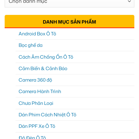
Mục
DANH MỤC SẢN PHẨM
Android Box Ô Tô
Bọc ghế da
Cách Âm Chống Ồn Ô Tô
Cảm Biến & Cảnh Báo
Camera 360 độ
Camera Hành Trình
Chưa Phân Loại
Dán Phim Cách Nhiệt Ô Tô
Dán PPF Xe Ô Tô
Độ Đèn Ô Tô