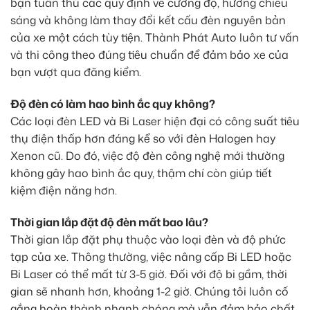
bạn tuân thủ các quy định về cường độ, hướng chiếu
sáng và không làm thay đổi kết cấu đèn nguyên bản
của xe một cách tùy tiện. Thành Phát Auto luôn tư vấn
và thi công theo đúng tiêu chuẩn để đảm bảo xe của
bạn vượt qua đăng kiểm.
Độ đèn có làm hao bình ắc quy không?
Các loại đèn LED và Bi Laser hiện đại có công suất tiêu
thụ điện thấp hơn đáng kể so với đèn Halogen hay
Xenon cũ. Do đó, việc độ đèn công nghệ mới thường
không gây hao bình ắc quy, thậm chí còn giúp tiết
kiệm điện năng hơn.
Thời gian lắp đặt độ đèn mất bao lâu?
Thời gian lắp đặt phụ thuộc vào loại đèn và độ phức
tạp của xe. Thông thường, việc nâng cấp Bi LED hoặc
Bi Laser có thể mất từ 3-5 giờ. Đối với độ bi gầm, thời
gian sẽ nhanh hơn, khoảng 1-2 giờ. Chúng tôi luôn cố
gắng hoàn thành nhanh chóng mà vẫn đảm bảo chất