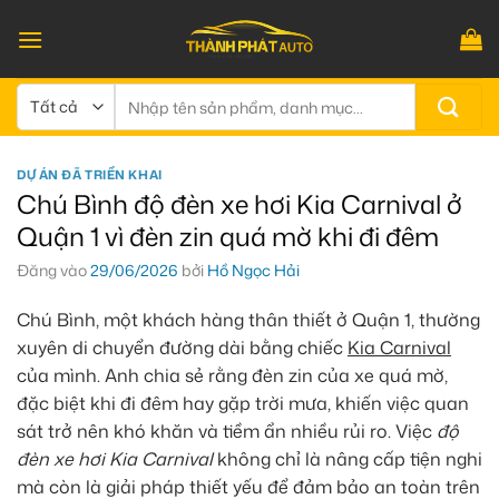
Bỏ
qua
nội
dung
Tìm
kiếm:
DỰ ÁN ĐÃ TRIỂN KHAI
Chú Bình độ đèn xe hơi Kia Carnival ở
Quận 1 vì đèn zin quá mờ khi đi đêm
Đăng vào
29/06/2026
bởi
Hồ Ngọc Hải
Chú Bình, một khách hàng thân thiết ở Quận 1, thường
xuyên di chuyển đường dài bằng chiếc
Kia Carnival
của mình. Anh chia sẻ rằng đèn zin của xe quá mờ,
đặc biệt khi đi đêm hay gặp trời mưa, khiến việc quan
sát trở nên khó khăn và tiềm ẩn nhiều rủi ro. Việc
độ
đèn xe hơi Kia Carnival
không chỉ là nâng cấp tiện nghi
mà còn là giải pháp thiết yếu để đảm bảo an toàn trên