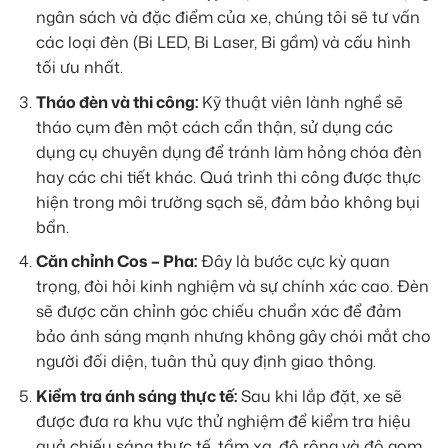
ngân sách và đặc điểm của xe, chúng tôi sẽ tư vấn
các loại đèn (Bi LED, Bi Laser, Bi gầm) và cấu hình
tối ưu nhất.
Tháo đèn và thi công:
Kỹ thuật viên lành nghề sẽ
tháo cụm đèn một cách cẩn thận, sử dụng các
dụng cụ chuyên dụng để tránh làm hỏng chóa đèn
hay các chi tiết khác. Quá trình thi công được thực
hiện trong môi trường sạch sẽ, đảm bảo không bụi
bẩn.
Căn chỉnh Cos – Pha:
Đây là bước cực kỳ quan
trọng, đòi hỏi kinh nghiệm và sự chính xác cao. Đèn
sẽ được căn chỉnh góc chiếu chuẩn xác để đảm
bảo ánh sáng mạnh nhưng không gây chói mắt cho
người đối diện, tuân thủ quy định giao thông.
Kiểm tra ánh sáng thực tế:
Sau khi lắp đặt, xe sẽ
được đưa ra khu vực thử nghiệm để kiểm tra hiệu
quả chiếu sáng thực tế, tầm xa, độ rộng và độ gom