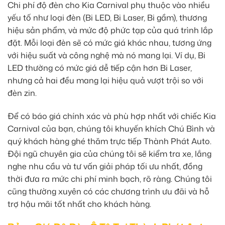
Chi phí độ đèn cho Kia Carnival phụ thuộc vào nhiều
yếu tố như loại đèn (Bi LED, Bi Laser, Bi gầm), thương
hiệu sản phẩm, và mức độ phức tạp của quá trình lắp
đặt. Mỗi loại đèn sẽ có mức giá khác nhau, tương ứng
với hiệu suất và công nghệ mà nó mang lại. Ví dụ, Bi
LED thường có mức giá dễ tiếp cận hơn Bi Laser,
nhưng cả hai đều mang lại hiệu quả vượt trội so với
đèn zin.
Để có báo giá chính xác và phù hợp nhất với chiếc Kia
Carnival của bạn, chúng tôi khuyến khích Chú Bình và
quý khách hàng ghé thăm trực tiếp Thành Phát Auto.
Đội ngũ chuyên gia của chúng tôi sẽ kiểm tra xe, lắng
nghe nhu cầu và tư vấn giải pháp tối ưu nhất, đồng
thời đưa ra mức chi phí minh bạch, rõ ràng. Chúng tôi
cũng thường xuyên có các chương trình ưu đãi và hỗ
trợ hậu mãi tốt nhất cho khách hàng.