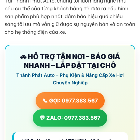
Tại Thành Phát Auto, chúng tôi luôn lắng nghe nhu
cầu cụ thể của từng khách hàng để đưa ra cấu hình
sản phẩm phù hợp nhất, đảm bảo hiệu quả chiếu
sáng tối ưu mà vẫn giữ được sự nguyên bản và an toàn
cho hệ thống điện của xe.
🚗 HỖ TRỢ TẬN NƠI – BÁO GIÁ
NHANH – LẮP ĐẶT TẠI CHỖ
Thành Phát Auto – Phụ Kiện & Nâng Cấp Xe Hơi
Chuyên Nghiệp
📞 GỌI: 0977.383.567
💬 ZALO: 0977.383.567