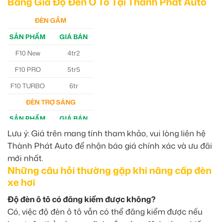
Bảng Giá Độ Đèn Ô Tô Tại Thành Phát Auto
ĐÈN GẦM
SẢN PHẨM
GIÁ BÁN
F10 New
4tr2
F10 PRO
5tr5
F10 TURBO
6tr
ĐÈN TRỢ SÁNG
SẢN PHẨM
GIÁ BÁN
Lưu ý: Giá trên mang tính tham khảo, vui lòng liên hệ
M30 Ultra
4tr5
Thành Phát Auto để nhận báo giá chính xác và ưu đãi
Aozoom EX3
5tr
mới nhất.
Những câu hỏi thường gặp khi nâng cấp đèn
xe hơi
Độ đèn ô tô có đăng kiểm được không?
Có, việc độ đèn ô tô vẫn có thể đăng kiểm được nếu