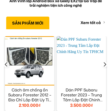
Anh Vĩnh lắp Android Box xe Geely EX2 tại Gò Vấp để
trải nghiệm tiện ích công nghệ
Xem tất cả
SẢN PHẨM MỚI
Cách âm chống ồn
Dán PPF Subaru
Subaru Forester 2012 –
Forester 2023 – Trung
Địa Chỉ Lắp Đặt Uy Tín
Tâm Lắp Đặt Chính
TPHCM
Hãng Uy Tín TPHCM
2.100.000
₫
3.500.000
₫