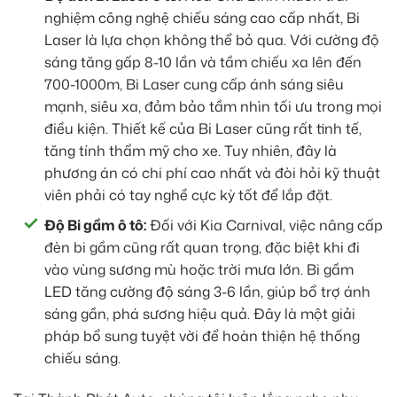
nghiệm công nghệ chiếu sáng cao cấp nhất, Bi
Laser là lựa chọn không thể bỏ qua. Với cường độ
sáng tăng gấp 8-10 lần và tầm chiếu xa lên đến
700-1000m, Bi Laser cung cấp ánh sáng siêu
mạnh, siêu xa, đảm bảo tầm nhìn tối ưu trong mọi
điều kiện. Thiết kế của Bi Laser cũng rất tinh tế,
tăng tính thẩm mỹ cho xe. Tuy nhiên, đây là
phương án có chi phí cao nhất và đòi hỏi kỹ thuật
viên phải có tay nghề cực kỳ tốt để lắp đặt.
Độ Bi gầm ô tô:
Đối với Kia Carnival, việc nâng cấp
đèn bi gầm cũng rất quan trọng, đặc biệt khi đi
vào vùng sương mù hoặc trời mưa lớn. Bi gầm
LED tăng cường độ sáng 3-6 lần, giúp bổ trợ ánh
sáng gần, phá sương hiệu quả. Đây là một giải
pháp bổ sung tuyệt vời để hoàn thiện hệ thống
chiếu sáng.