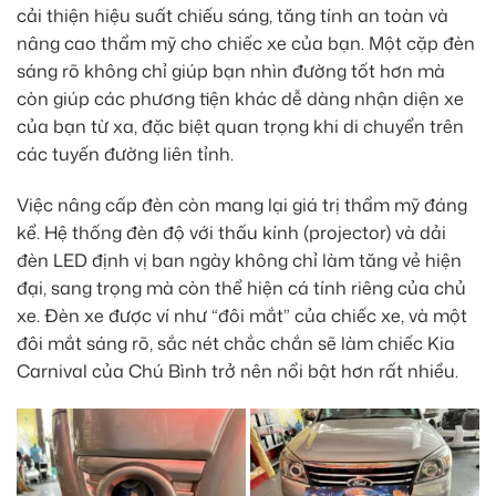
cải thiện hiệu suất chiếu sáng, tăng tính an toàn và
nâng cao thẩm mỹ cho chiếc xe của bạn. Một cặp đèn
sáng rõ không chỉ giúp bạn nhìn đường tốt hơn mà
còn giúp các phương tiện khác dễ dàng nhận diện xe
của bạn từ xa, đặc biệt quan trọng khi di chuyển trên
các tuyến đường liên tỉnh.
Việc nâng cấp đèn còn mang lại giá trị thẩm mỹ đáng
kể. Hệ thống đèn độ với thấu kính (projector) và dải
đèn LED định vị ban ngày không chỉ làm tăng vẻ hiện
đại, sang trọng mà còn thể hiện cá tính riêng của chủ
xe. Đèn xe được ví như “đôi mắt” của chiếc xe, và một
đôi mắt sáng rõ, sắc nét chắc chắn sẽ làm chiếc Kia
Carnival của Chú Bình trở nên nổi bật hơn rất nhiều.