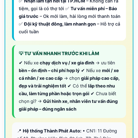
✅
Nhận làm tận nơi tại TP.HCM
– Không cần ra
tiệm, gọi là có thợ tới ✅
Tư vấn miễn phí – Báo
giá trước
– Ok mới làm, hài lòng mới thanh toán
✅
Đội kỹ thuật đông, làm nhanh gọn
– Hỗ trợ cả
cuối tuần
💡 TƯ VẤN NHANH TRƯỚC KHI LÀM
✔ Nếu xe
chạy dịch vụ / xe gia đình
→ ưu tiên
bền – ổn định – chi phí hợp lý
✔ Nếu xe
mới / xe
cá nhân / xe cao cấp
→ chọn
giải pháp cao cấp,
đẹp và trải nghiệm tốt
✔ Có thể
lắp theo nhu
cầu, làm từng phần hoặc trọn gói
✔ Chưa biết
chọn gì? →
Gửi hình xe, nhân viên tư vấn đúng
giải pháp – đúng ngân sách
📍
Hệ thống Thành Phát Auto:
• CN1: 11 Đường