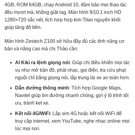
4GB, ROM 64GB, chạy Android 10, đảm bảo mọi thao tác
đều mượt mà, không giật lag. Màn hình 9/10.1 inch HD
1280×720 sắc nét, tích hợp hợp kim Titan nguyên khối
giúp tăng độ bền.
Màn hình Zestech Z100 sở hữu đầy đủ các tính năng cơ
bản và nâng cao mà chị Thảo cần:
AI Kiki ra lệnh giọng nói
: Giúp chị điều khiển mọi tác
vụ như mở bản đồ, phát nhạc, gọi điện, tra cứu phạt
nguội chỉ bằng giọng nói, tập trung lái xe an toàn hơn.
Dẫn đường thông minh
: Tích hợp Google Maps,
Navitel giúp tìm đường nhanh chóng, gợi ý lộ trình tối
ưu, tránh kẹt xe.
Kết nối 4G/WiFi
: Lắp sim 4G hoặc kết nối WiFi để
truy cập internet, xem YouTube, nghe nhạc online mọi
lúc mọi nơi.