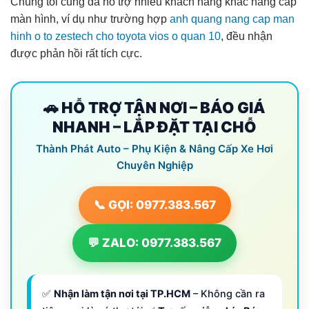
Chúng tôi cũng đã hỗ trợ nhiều khách hàng khác nâng cấp
màn hình, ví dụ như trường hợp
anh quang nang cap man
hinh o to zestech cho toyota vios o quan 10
, đều nhận
được phản hồi rất tích cực.
🚗 HỖ TRỢ TẬN NƠI – BÁO GIÁ
NHANH – LẮP ĐẶT TẠI CHỖ
Thành Phát Auto – Phụ Kiện & Nâng Cấp Xe Hơi
Chuyên Nghiệp
📞 GỌI: 0977.383.567
💬 ZALO: 0977.383.567
✅
Nhận làm tận nơi tại TP.HCM
– Không cần ra