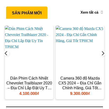
Xem tất cả
SẢN PHẨM MỚI
Dán Phim Cách Nhiệt
Camera 360 độ Mazda
Chevrolet Trailblazer 2020
CX5 2024 – Địa Chỉ Gắn
– Địa Chỉ Lắp Đặt Uy Tín
Chính Hãng, Giá Tốt
TPHCM
TPHCM
4.100.000
₫
9.300.000
₫