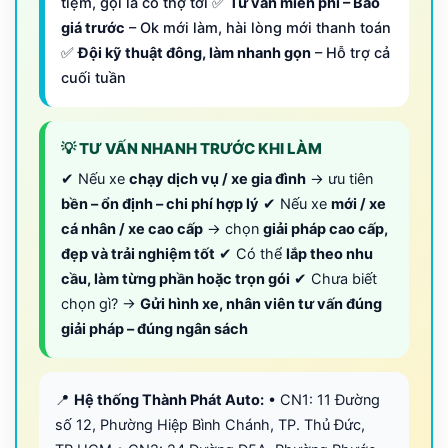
tiệm, gọi là có thợ tới ✅
Tư vấn miễn phí – Báo
giá trước
– Ok mới làm, hài lòng mới thanh toán
✅
Đội kỹ thuật đông, làm nhanh gọn
– Hỗ trợ cả
cuối tuần
💡 TƯ VẤN NHANH TRƯỚC KHI LÀM
✔ Nếu xe
chạy dịch vụ / xe gia đình
→ ưu tiên
bền – ổn định – chi phí hợp lý
✔ Nếu xe
mới / xe
cá nhân / xe cao cấp
→ chọn
giải pháp cao cấp,
đẹp và trải nghiệm tốt
✔ Có thể
lắp theo nhu
cầu, làm từng phần hoặc trọn gói
✔ Chưa biết
chọn gì? →
Gửi hình xe, nhân viên tư vấn đúng
giải pháp – đúng ngân sách
📍
Hệ thống Thành Phát Auto:
• CN1: 11 Đường
số 12, Phường Hiệp Bình Chánh, TP. Thủ Đức,