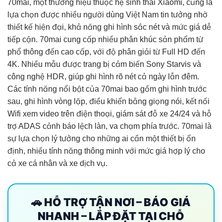
70mai, một thương hiệu thuộc hệ sinh thái Xiaomi, cũng là
lựa chọn được nhiều người dùng Việt Nam tin tưởng nhờ
thiết kế hiện đại, khả năng ghi hình sắc nét và mức giá dễ
tiếp cận. 70mai cung cấp nhiều phân khúc sản phẩm từ
phổ thông đến cao cấp, với độ phân giải từ Full HD đến
4K. Nhiều mẫu được trang bị cảm biến Sony Starvis và
công nghệ HDR, giúp ghi hình rõ nét cả ngày lẫn đêm.
Các tính năng nổi bật của 70mai bao gồm ghi hình trước
sau, ghi hình vòng lặp, điều khiển bằng giọng nói, kết nối
Wifi xem video trên điện thoại, giám sát đỗ xe 24/24 và hỗ
trợ ADAS cảnh báo lệch làn, va chạm phía trước. 70mai là
sự lựa chọn lý tưởng cho những ai cần một thiết bị ổn
định, nhiều tính năng thông minh với mức giá hợp lý cho
cả xe cá nhân và xe dịch vụ.
🚗 HỖ TRỢ TẬN NƠI – BÁO GIÁ
NHANH – LẮP ĐẶT TẠI CHỖ