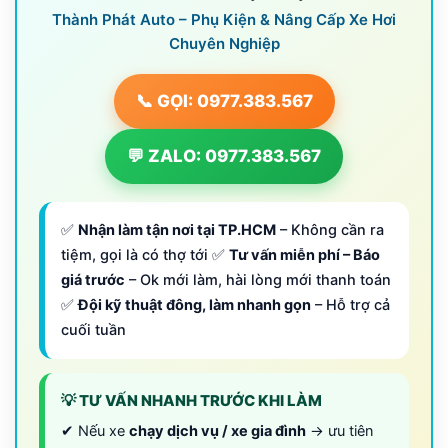
Thành Phát Auto – Phụ Kiện & Nâng Cấp Xe Hơi
Chuyên Nghiệp
📞 GỌI: 0977.383.567
💬 ZALO: 0977.383.567
✅
Nhận làm tận nơi tại TP.HCM
– Không cần ra
tiệm, gọi là có thợ tới ✅
Tư vấn miễn phí – Báo
giá trước
– Ok mới làm, hài lòng mới thanh toán
✅
Đội kỹ thuật đông, làm nhanh gọn
– Hỗ trợ cả
cuối tuần
💡 TƯ VẤN NHANH TRƯỚC KHI LÀM
✔ Nếu xe
chạy dịch vụ / xe gia đình
→ ưu tiên