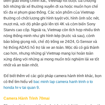
biển giao thông chính xác, Vietmap rất được ưa chuộng
bởi những tài xế thường xuyên đi xa hoặc muốn hạn chế
tối đa vi phạm giao thông. Các sản phẩm của Vietmap
thường có chất lượng ghi hình tuyệt vời, hình ảnh sắc nét,
mượt mà, với độ phân giải lên tới 4K và cảm biến Sony
Starvis cao cấp. Ngoài ra, Vietmap còn tích hợp nhiều tính
năng thông minh như ghi hình kép (trước và sau), cảnh
báo bằng giọng nói, chế độ trông xe 24/24, G-Sensor và
hệ thống ADAS hỗ trợ lái xe an toàn. Mặc dù có giá thành
cao hơn, nhưng những gì Vietmap mang lại hoàn toàn
xứng đáng với những ai mong muốn trải nghiệm lái xe tốt
nhất và an toàn nhất.
Để biết thêm về các giải pháp camera hành trình khác, bạn
có thể tìm hiểu về
bac minh lap camera hanh trinh o to
honda hr-v tai quan 9
.
Camera Hành Trình 70mai