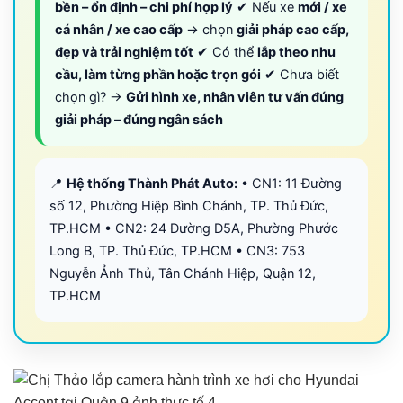
bền – ổn định – chi phí hợp lý
✔ Nếu xe
mới / xe
cá nhân / xe cao cấp
→ chọn
giải pháp cao cấp,
đẹp và trải nghiệm tốt
✔ Có thể
lắp theo nhu
cầu, làm từng phần hoặc trọn gói
✔ Chưa biết
chọn gì? →
Gửi hình xe, nhân viên tư vấn đúng
giải pháp – đúng ngân sách
📍
Hệ thống Thành Phát Auto:
• CN1: 11 Đường
số 12, Phường Hiệp Bình Chánh, TP. Thủ Đức,
TP.HCM • CN2: 24 Đường D5A, Phường Phước
Long B, TP. Thủ Đức, TP.HCM • CN3: 753
Nguyễn Ảnh Thủ, Tân Chánh Hiệp, Quận 12,
TP.HCM