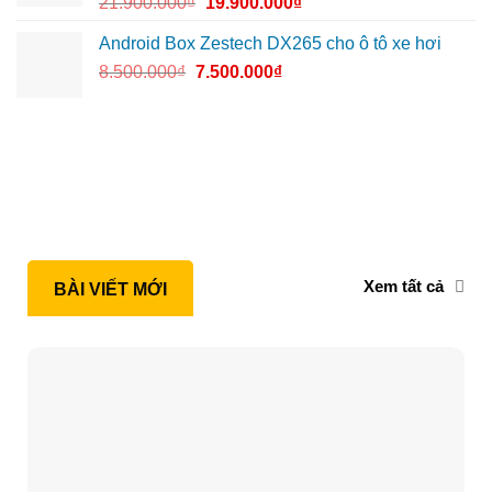
21.900.000
₫
19.900.000
₫
Android Box Zestech DX265 cho ô tô xe hơi
8.500.000
₫
7.500.000
₫
Xem tất cả
BÀI VIẾT MỚI