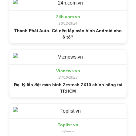
24h.com.vn
18/12/2024
Thành Phát Auto: Có nên lắp màn hình Android cho
ô tô?
Vtcnews.vn
24/10/2023
Đại lý lắp đặt màn hình Zestech ZX10 chính hãng tại
TP.HCM
Toplist.vn
--/--/----