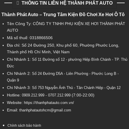
THÔNG TIN LIÊN HỆ THÀNH PHÁT AUTO
Thành Phát Auto – Trung Tâm Kiện Đồ Chơi Xe Hơi Ô Tô
Tên Công Ty: CÔNG TY TNHH PHỤ KIỆN XE HƠI THÀNH PHÁT
AUTO
Mã số thuế: 0318866506
Địa chỉ: Số 24 Đường 250, Khu phố 60, Phường Phước Long,
Thành phố Hồ Chí Minh, Việt Nam
Chi Nhánh 1:
Số 11 Đường số 12 - phường Hiệp Bình Chánh - TP. Thủ
Đức
Chi Nhánh 2:
Số
24 Đường D5A - Liên Phường - Phước Long B -
Quận 9
Chi Nhánh 3:
Số 753
Nguyễn Ảnh Thủ - Tân Chánh Hiệp - Quận 12
Hotline:
-
(7:00-22:00)
0909.212.999
0707.212.999
Website:
https://thanhphatauto.com.vn/
Email:
thanhphatautohcm@gmail.com
Chính sách bảo hành