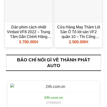
Dán phim cách nhiệt
Cửa Hàng May Thảm Lót
Vinfast VF8 2022 – Trung
Sàn Ô Tô lót sàn VF2
Tâm Gắn Chính Hãng
quận 10 – Thi Công
TPHCM
Chuyên Nghiệp
3.700.000
₫
2.500.000
₫
BÁO CHÍ NÓI GÌ VỀ THÀNH PHÁT
AUTO
24h.com.vn
27/08/2025