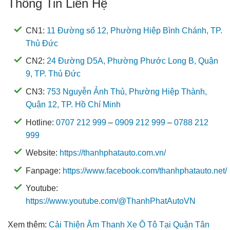
Thông Tin Liên Hệ
CN1:
11 Đường số 12, Phường Hiệp Bình Chánh, TP.
Thủ Đức
CN2:
24 Đường D5A, Phường Phước Long B, Quận
9, TP. Thủ Đức
CN3:
753 Nguyễn Ảnh Thủ, Phường Hiệp Thành,
Quận 12, TP. Hồ Chí Minh
Hotline:
0707 212 999
–
0909 212 999
–
0788 212
999
Website:
https://thanhphatauto.com.vn/
Fanpage:
https://www.facebook.com/thanhphatauto.net/
Youtube:
https://www.youtube.com/@ThanhPhatAutoVN
Xem thêm:
Cải Thiện Âm Thanh Xe Ô Tô Tại Quận Tân