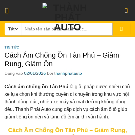
Bỏ
qua
nội
Tìm
dung
kiếm:
TIN TỨC
Cách Âm Chống Ồn Tân Phú – Giảm
Rung, Giảm Ồn
Đăng vào
02/01/2026
bởi
thanhphatauto
Cách âm chống ồn Tân Phú
là giải pháp được nhiều chủ
xe lựa chọn khi thường xuyên di chuyển trong khu vực nội
thành đông đúc, nhiều xe máy và mặt đường không đồng
đều. Thành Phát Auto cung cấp dịch vụ cách âm ô tô giúp
giảm tiếng ồn nền và tăng độ êm ái khi vận hành.
Cách Âm Chống Ồn Tân Phú – Giảm Rung,