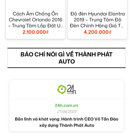
Cách Âm Chống Ồn
Độ đèn Hyundai Elantra
Chevrolet Orlando 2016
2019 – Trung Tâm Độ
– Trung Tâm Lắp Đặt Uy
Đèn Chính Hãng Giá Tốt
Tín TPHCM
TPHCM
2.100.000
₫
4.200.000
₫
BÁO CHÍ NÓI GÌ VỀ THÀNH PHÁT
AUTO
24h.com.vn
27/08/2025
Bản lĩnh và khát vọng: Hành trình CEO Võ Tấn Đào
xây dựng Thành Phát Auto