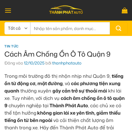
Bỏ
qua
nội
dung
Tìm
kiếm:
TIN TỨC
Cách Âm Chống Ồn Ô Tô Quận 9
Đăng vào
12/10/2025
bởi
thanhphatauto
Trong môi trường đô thị nhộn nhịp như Quận 9,
tiếng
ồn từ động cơ, mặt đường
, và
các phương tiện xung
quanh
thường xuyên
gây cản trở sự thoải mái
khi lái
xe. Tuy nhiên, với dịch vụ
cách âm chống ồn ô tô quận
9
chuyên nghiệp tại
Thành Phát Auto
, các chủ xe có
thể tận hưởng
không gian lái xe yên tĩnh, giảm thiểu
tiếng ồn từ bên ngoài
và cải thiện chất lượng âm
thanh trong xe. Hãy đến Thành Phát Auto để trải