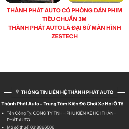
THÀNH PHÁT AUTO CÓ PHÒNG DÁN PHIM
TIÊU CHUẨN 3M
THÀNH PHÁT AUTO LÀ ĐẠI SỨ MÀN HÌNH
ZESTECH
THÔNG TIN LIÊN HỆ THÀNH PHÁT AUTO
Thành Phát Auto – Trung Tâm Kiện Đồ Chơi Xe Hơi Ô Tô
Tên Công Ty: CÔNG TY TNHH PHỤ KIỆN XE HƠI THÀNH
PHÁT AUTO
Mã số thuế: 0318866506