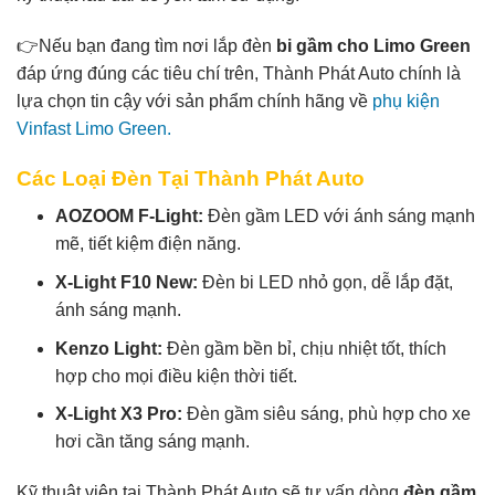
👉Nếu bạn đang tìm nơi lắp đèn
bi gầm cho Limo Green
đáp ứng đúng các tiêu chí trên, Thành Phát Auto chính là
lựa chọn tin cậy với sản phẩm chính hãng về
phụ kiện
Vinfast Limo Green.
Các Loại Đèn Tại Thành Phát Auto
AOZOOM F-Light:
Đèn gầm LED với ánh sáng mạnh
mẽ, tiết kiệm điện năng.
X-Light F10 New:
Đèn bi LED nhỏ gọn, dễ lắp đặt,
ánh sáng mạnh.
Kenzo Light:
Đèn gầm bền bỉ, chịu nhiệt tốt, thích
hợp cho mọi điều kiện thời tiết.
X-Light X3 Pro:
Đèn gầm siêu sáng, phù hợp cho xe
hơi cần tăng sáng mạnh.
Kỹ thuật viên tại Thành Phát Auto sẽ tư vấn dòng
đèn gầm