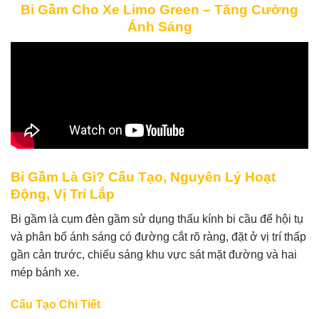
Bi Gầm Cho Xe Limo Green – Tăng Cường
Ánh Sáng
Bi Gầm Là Gì? Cấu Tạo, Nguyên Lý Hoạt
Động, Vị Trí Lắp
Bi gầm là cụm đèn gầm sử dụng thấu kính bi cầu để hội tụ
và phân bổ ánh sáng có đường cắt rõ ràng, đặt ở vị trí thấp
gần cản trước, chiếu sáng khu vực sát mặt đường và hai
mép bánh xe.
Cấu Tạo Chi Tiết