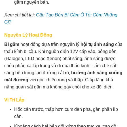
gầm nguyên bản.
Xem chi tiết tại:
Cấu Tạo Đèn Bi Gầm Ô Tô: Gồm Những
Gì?
Nguyên Lý Hoạt Động
Bi gầm
hoạt động dựa trên nguyên lý
hội tụ ánh sáng
của
thấu kính bi cầu. Khi nguồn điện 12V cấp vào, bóng đèn
(Halogen, LED hoặc Xenon) phát sáng, ánh sáng được
chóa phản xạ tập trung và đi qua thấu kính. Tấm che cắt
sáng bên trong tạo đường cắt rõ,
hướng ánh sáng xuống
mặt đường
với góc chiếu rộng và thấp. Giúp tăng khả
năng quan sát gần mà không gây chói cho xe đối diện.
Vị Trí Lắp
Hốc cản trước, thấp hơn cụm đèn pha, gần phần lip
cản.
Khoảng cách hai bên đối xứng theo trục xe, cao độ