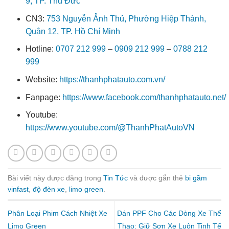
9, TP. Thủ Đức
CN3:
753 Nguyễn Ảnh Thủ, Phường Hiệp Thành,
Quận 12, TP. Hồ Chí Minh
Hotline:
0707 212 999
–
0909 212 999
–
0788 212
999
Website:
https://thanhphatauto.com.vn/
Fanpage:
https://www.facebook.com/thanhphatauto.net/
Youtube:
https://www.youtube.com/@ThanhPhatAutoVN
Bài viết này được đăng trong
Tin Tức
và được gắn thẻ
bi gầm
vinfast
,
độ đèn xe
,
limo green
.
Phân Loại Phim Cách Nhiệt Xe
Dán PPF Cho Các Dòng Xe Thể
Limo Green
Thao: Giữ Sơn Xe Luôn Tinh Tế