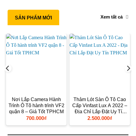
Xem tất cả
SẢN PHẨM MỚI
Nơi Lắp Camera Hành
Thảm Lót Sàn Ô Tô Cao
Trình Ô Tô hành trình VF2
Cấp Vinfast Lux A 2022 –
quận 8 – Giá Tốt TPHCM
Địa Chỉ Lắp Đặt Uy Tín
TPHCM
700.000
₫
2.500.000
₫