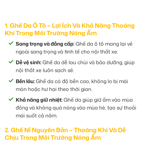
1. Ghế Da Ô Tô – Lợi Ích Và Khả Năng Thoáng
Khí Trong Môi Trường Nóng Ẩm
Sang trọng và đẳng cấp:
Ghế da ô tô mang lại vẻ
ngoài sang trọng và tinh tế cho nội thất xe.
Dễ vệ sinh:
Ghế da dễ lau chùi và bảo dưỡng, giúp
nội thất xe luôn sạch sẽ.
Bền lâu:
Ghế da có độ bền cao, không lo bị mài
mòn hoặc hư hại theo thời gian.
Khả năng giữ nhiệt:
Ghế da giúp giữ ấm vào mùa
đông và không quá nóng vào mùa hè, tạo sự thoải
mái suốt cả năm.
2. Ghế Nỉ Nguyên Bản – Thoáng Khí Và Dễ
Chịu Trong Môi Trường Nóng Ẩm