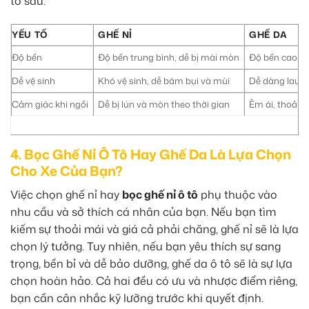
tố sau:
YẾU TỐ
GHẾ NỈ
GHẾ DA
Độ bền
Độ bền trung bình, dễ bị mài mòn
Độ bền cao, k
Dễ vệ sinh
Khó vệ sinh, dễ bám bụi và mùi
Dễ dàng lau ch
Cảm giác khi ngồi
Dễ bị lún và mòn theo thời gian
Êm ái, thoải 
4. Bọc Ghế Nỉ Ô Tô Hay Ghế Da Là Lựa Chọn
Cho Xe Của Bạn?
Việc chọn ghế nỉ hay
bọc ghế nỉ ô tô
phụ thuộc vào
nhu cầu và sở thích cá nhân của bạn. Nếu bạn tìm
kiếm sự thoải mái và giá cả phải chăng, ghế nỉ sẽ là lựa
chọn lý tưởng. Tuy nhiên, nếu bạn yêu thích sự sang
trọng, bền bỉ và dễ bảo dưỡng, ghế da ô tô sẽ là sự lựa
chọn hoàn hảo. Cả hai đều có ưu và nhược điểm riêng,
bạn cần cân nhắc kỹ lưỡng trước khi quyết định.