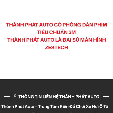
THÀNH PHÁT AUTO CÓ PHÒNG DÁN PHIM
TIÊU CHUẨN 3M
THÀNH PHÁT AUTO LÀ ĐẠI SỨ MÀN HÌNH
ZESTECH
THÔNG TIN LIÊN HỆ THÀNH PHÁT AUTO
Thành Phát Auto – Trung Tâm Kiện Đồ Chơi Xe Hơi Ô Tô