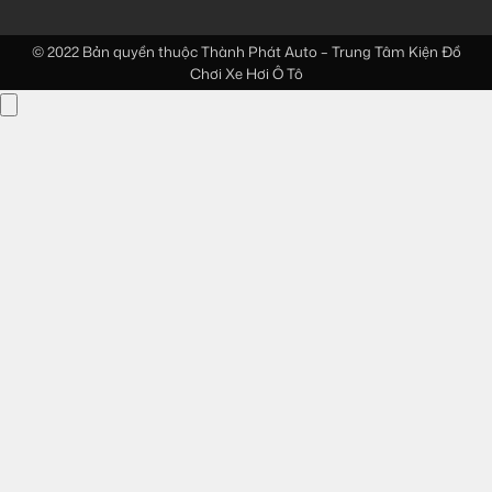
© 2022 Bản quyền thuộc
Thành Phát Auto – Trung Tâm Kiện Đồ
Chơi Xe Hơi Ô Tô