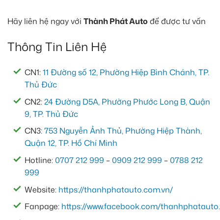
Hãy liên hệ ngay với
Thành Phát Auto
để được tư vấn
Thông Tin Liên Hệ
CN1:
11 Đường số 12, Phường Hiệp Bình Chánh, TP.
Thủ Đức
CN2:
24 Đường D5A, Phường Phước Long B, Quận
9, TP. Thủ Đức
CN3:
753 Nguyễn Ảnh Thủ, Phường Hiệp Thành,
Quận 12, TP. Hồ Chí Minh
Hotline:
0707 212 999
–
0909 212 999
–
0788 212
999
Website:
https://thanhphatauto.com.vn/
Fanpage:
https://www.facebook.com/thanhphatauto.