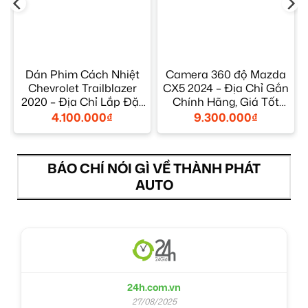
Dán Phim Cách Nhiệt
Camera 360 độ Mazda
ỉ
Chevrolet Trailblazer
CX5 2024 – Địa Chỉ Gắn
2020 – Địa Chỉ Lắp Đặt
Chính Hãng, Giá Tốt
Uy Tín TPHCM
TPHCM
4.100.000
₫
9.300.000
₫
BÁO CHÍ NÓI GÌ VỀ THÀNH PHÁT
AUTO
24h.com.vn
27/08/2025