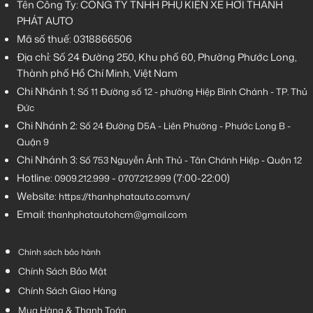
Tên Công Ty: CÔNG TY TNHH PHỤ KIỆN XE HƠI THÀNH
PHÁT AUTO
Mã số thuế: 0318866506
Địa chỉ: Số 24 Đường 250, Khu phố 60, Phường Phước Long,
Thành phố Hồ Chí Minh, Việt Nam
Chi Nhánh 1:
Số 11 Đường số 12 - phường Hiệp Bình Chánh - TP. Thủ
Đức
Chi Nhánh 2:
Số
24 Đường D5A - Liên Phường - Phước Long B -
Quận 9
Chi Nhánh 3:
Số 753
Nguyễn Ảnh Thủ - Tân Chánh Hiệp - Quận 12
Hotline:
-
(7:00-22:00)
0909.212.999
0707.212.999
Website:
https://thanhphatauto.com.vn/
Email:
thanhphatautohcm@gmail.com
Chính sách bảo hành
Chính Sách Bảo Mật
Chính Sách Giao Hàng
Mua Hàng & Thanh Toán