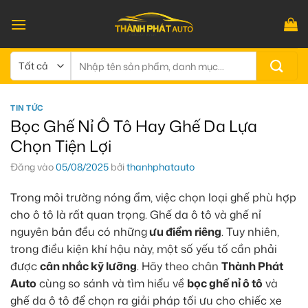
Bỏ
qua
nội
dung
Tìm
kiếm:
TIN TỨC
Bọc Ghế Nỉ Ô Tô Hay Ghế Da Lựa
Chọn Tiện Lợi
Đăng vào
05/08/2025
bởi
thanhphatauto
Trong môi trường nóng ẩm, việc chọn loại ghế phù hợp
cho ô tô là rất quan trọng. Ghế da ô tô và ghế nỉ
nguyên bản đều có những
ưu điểm riêng
. Tuy nhiên,
trong điều kiện khí hậu này, một số yếu tố cần phải
được
cân nhắc kỹ lưỡng
. Hãy theo chân
Thành Phát
Auto
cùng so sánh và tìm hiểu về
bọc ghế nỉ ô tô
và
ghế da ô tô để chọn ra giải pháp tối ưu cho chiếc xe