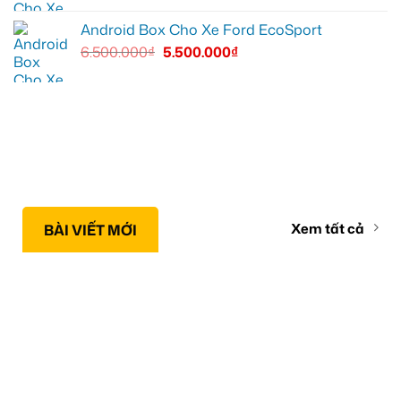
Android Box Cho Xe Ford EcoSport
6.500.000
₫
5.500.000
₫
Xem tất cả
BÀI VIẾT MỚI