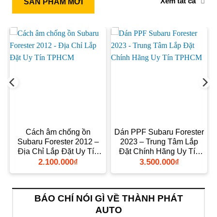
Xem tất cả
SẢN PHẨM MỚI
Cách âm chống ồn
Dán PPF Subaru Forester
Subaru Forester 2012 –
2023 – Trung Tâm Lắp
n
Địa Chỉ Lắp Đặt Uy Tín
Đặt Chính Hãng Uy Tín
TPHCM
TPHCM
2.100.000
₫
3.500.000
₫
BÁO CHÍ NÓI GÌ VỀ THÀNH PHÁT
AUTO