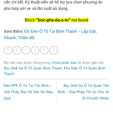
vấn chi tiết. Kỹ thuật viên sẽ hỗ trợ lựa chọn phương án
phù hợp với xe và tần suất sử dụng.
Block
"boc-ghe-da-o-to"
not found
Xem thêm:
Độ Đèn Ô Tô Tại Bình Thạnh – Lắp Đặt,
Nhanh, Thẩm Mỹ
Bài viết này được đăng trong
Chưa phân loại
và được gắn thẻ
Bọc Ghế Da Ô Tô Quận Bình Thạnh
,
Phụ Kiện Ô Tô Quận Bình
Thạnh
.
Dán PPF Ô Tô Tại Tân Bình –
Bọc Ghế Da Ô Tô Quận Tân
Giải Pháp Bảo Vệ Sơn Xe Hiệu
Bình – Giải Pháp Tối Ưu Cho Xe
Quả
Di Chuyển Nhiều