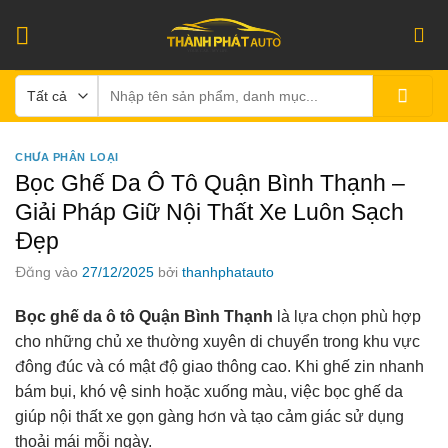
Bỏ
qua
nội
Tìm
dung
kiếm:
CHƯA PHÂN LOẠI
Bọc Ghế Da Ô Tô Quận Bình Thạnh –
Giải Pháp Giữ Nội Thất Xe Luôn Sạch
Đẹp
Đăng vào
27/12/2025
bởi
thanhphatauto
Bọc ghế da ô tô Quận Bình Thạnh
là lựa chọn phù hợp
cho những chủ xe thường xuyên di chuyển trong khu vực
đông đúc và có mật độ giao thông cao. Khi ghế zin nhanh
bám bụi, khó vệ sinh hoặc xuống màu, việc bọc ghế da
giúp nội thất xe gọn gàng hơn và tạo cảm giác sử dụng
thoải mái mỗi ngày.