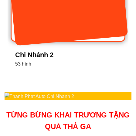
Chi Nhánh 1
16 hình
TỪNG BỪNG KHAI TRƯƠNG TẶNG
QUÀ THẢ GA