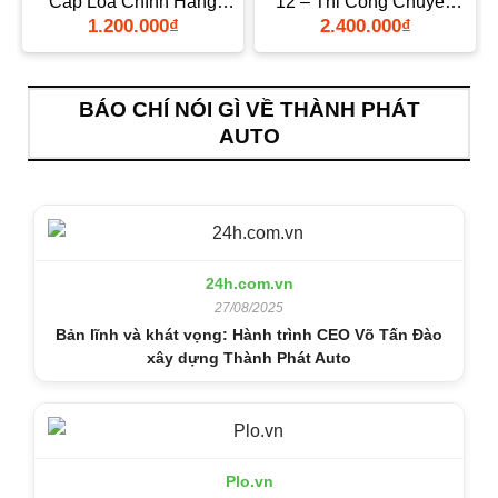
Cấp Loa Chính Hãng
12 – Thi Công Chuyên
TPHCM
Nghiệp
1.200.000
₫
2.400.000
₫
BÁO CHÍ NÓI GÌ VỀ THÀNH PHÁT
AUTO
24h.com.vn
27/08/2025
Bản lĩnh và khát vọng: Hành trình CEO Võ Tấn Đào
xây dựng Thành Phát Auto
Plo.vn