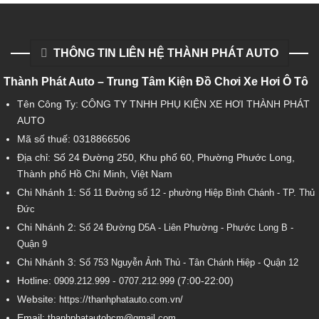
THÔNG TIN LIÊN HỆ THÀNH PHÁT AUTO
Thành Phát Auto – Trung Tâm Kiện Đồ Chơi Xe Hơi Ô Tô
Tên Công Ty: CÔNG TY TNHH PHỤ KIỆN XE HƠI THÀNH PHÁT
AUTO
Mã số thuế: 0318866506
Địa chỉ: Số 24 Đường 250, Khu phố 60, Phường Phước Long,
Thành phố Hồ Chí Minh, Việt Nam
Chi Nhánh 1:
Số 11 Đường số 12 - phường Hiệp Bình Chánh - TP. Thủ
Đức
Chi Nhánh 2:
Số
24 Đường D5A - Liên Phường - Phước Long B -
Quận 9
Chi Nhánh 3:
Số 753
Nguyễn Ảnh Thủ - Tân Chánh Hiệp - Quận 12
Hotline:
-
(7:00-22:00)
0909.212.999
0707.212.999
Website:
https://thanhphatauto.com.vn/
Email:
thanhphatautohcm@gmail.com