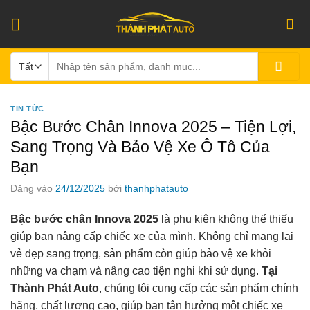
Bỏ
qua
nội
Tìm
dung
kiếm:
TIN TỨC
Bậc Bước Chân Innova 2025 – Tiện Lợi,
Sang Trọng Và Bảo Vệ Xe Ô Tô Của
Bạn
Đăng vào
24/12/2025
bởi
thanhphatauto
Bậc bước chân Innova 2025
là phụ kiện không thể thiếu
giúp bạn nâng cấp chiếc xe của mình. Không chỉ mang lại
vẻ đẹp sang trọng, sản phẩm còn giúp bảo vệ xe khỏi
những va chạm và nâng cao tiện nghi khi sử dụng.
Tại
Thành Phát Auto
, chúng tôi cung cấp các sản phẩm chính
hãng, chất lượng cao, giúp bạn tận hưởng một chiếc xe