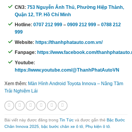
CN3:
753 Nguyễn Ảnh Thủ, Phường Hiệp Thành,
Quận 12, TP. Hồ Chí Minh
Hotline:
0707 212 999
–
0909 212 999
–
0788 212
999
Website:
https://thanhphatauto.com.vn/
Fanpage:
https://www.facebook.com/thanhphatauto.
Youtube:
https://www.youtube.com/@ThanhPhatAutoVN
Xem thêm:
Màn Hình Android Toyota Innova – Nâng Tầm
Trải Nghiệm Lái
Bài viết này được đăng trong
Tin Tức
và được gắn thẻ
Bậc Bước
Chân Innova 2025
,
bậc bước chân xe ô tô
,
Phụ kiện ô tô
.