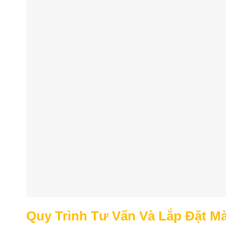
Quy Trình Tư Vấn Và Lắp Đặt Mà