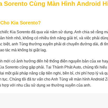
ia Sorento Cùng Màn Hình Android H
 Cho Kia Sorento?
chiếc Kia Sorento đã qua vài năm sử dụng. Anh chia sẻ rằng m
 hình nhỏ, không có nhiều tính năng giải trí, và việc phải dùn
ặc biệt, anh Tùng thường xuyên phải di chuyển đường dài, đi tỉ
ao tác mà không bị giật lag.
hình mới có ảnh hưởng đến hệ thống điện nguyên bản của xe ha
a Sorento cũng gặp phải. Tại Thành Phát Auto, chúng tôi hiểu 
i một giải pháp nâng cấp tiện nghi, bền bỉ, chi phí hợp lý và q
liên tục. Chúng tôi đã tư vấn cho Anh Tùng về màn hình Android Z
phù hợp với nhu cầu sử dụng xe thường xuyên của anh.