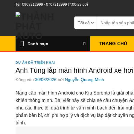
Bỏ
Tel:
0909212999
-
0707212999
(7:00-22:00)
qua
nội
Tìm
kiếm:
dung
TRANG CHỦ
Danh mục
DỰ ÁN ĐÃ TRIỂN KHAI
Anh Tùng lắp màn hình Android xe hơi
Đăng vào
30/06/2026
bởi
Nguyễn Quang Minh
Nâng cấp màn hình Android cho Kia Sorento là giải pháp 
khiển thông minh. Bài viết này sẽ chia sẻ câu chuyện
An
nhu cầu thực tế, quá trình tư vấn minh bạch đến trải n
phẩm bền bỉ, chi phí hợp lý và dịch vụ lắp đặt chuyên n
trình.