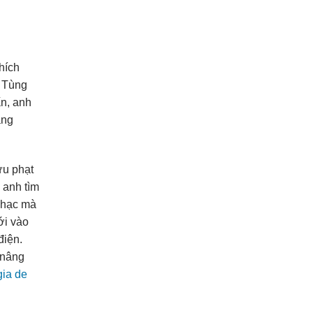
hích
h Tùng
ấn, anh
ăng
ứu phạt
 anh tìm
nhạc mà
ới vào
điện.
 nâng
gia de