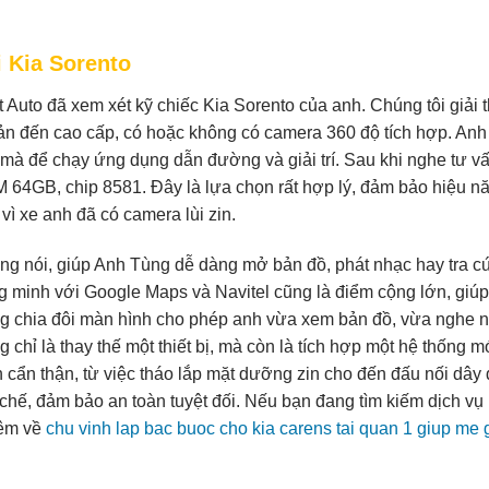
 Kia Sorento
 Auto đã xem xét kỹ chiếc Kia Sorento của anh. Chúng tôi giải t
bản đến cao cấp, có hoặc không có camera 360 độ tích hợp. An
à để chạy ứng dụng dẫn đường và giải trí. Sau khi nghe tư v
64GB, chip 8581. Đây là lựa chọn rất hợp lý, đảm bảo hiệu n
 xe anh đã có camera lùi zin.
ọng nói, giúp Anh Tùng dễ dàng mở bản đồ, phát nhạc hay tra c
g minh với Google Maps và Navitel cũng là điểm cộng lớn, giúp
ăng chia đôi màn hình cho phép anh vừa xem bản đồ, vừa nghe 
 chỉ là thay thế một thiết bị, mà còn là tích hợp một hệ thống m
 cẩn thận, từ việc tháo lắp mặt dưỡng zin cho đến đấu nối dây 
 chế, đảm bảo an toàn tuyệt đối. Nếu bạn đang tìm kiếm dịch vụ
hêm về
chu vinh lap bac buoc cho kia carens tai quan 1 giup me 