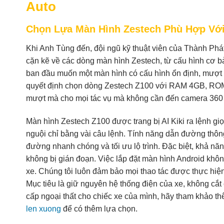
Auto
Chọn Lựa Màn Hình Zestech Phù Hợp Với
Khi Anh Tùng đến, đội ngũ kỹ thuật viên của Thành Phát
cặn kẽ về các dòng màn hình Zestech, từ cấu hình cơ 
ban đầu muốn một màn hình có cấu hình ổn định, mượt m
quyết định chọn dòng Zestech Z100 với RAM 4GB, ROM 
mượt mà cho mọi tác vụ mà không cần đến camera 360 vì
Màn hình Zestech Z100 được trang bị AI Kiki ra lệnh gi
nguội chỉ bằng vài câu lệnh. Tính năng dẫn đường thôn
đường nhanh chóng và tối ưu lộ trình. Đặc biệt, khả n
không bị gián đoạn. Việc lắp đặt màn hình Android không
xe. Chúng tôi luôn đảm bảo mọi thao tác được thực hiện
Mục tiêu là giữ nguyên hệ thống điện của xe, không cắt
cấp ngoại thất cho chiếc xe của mình, hãy tham khảo t
len xuong
để có thêm lựa chọn.