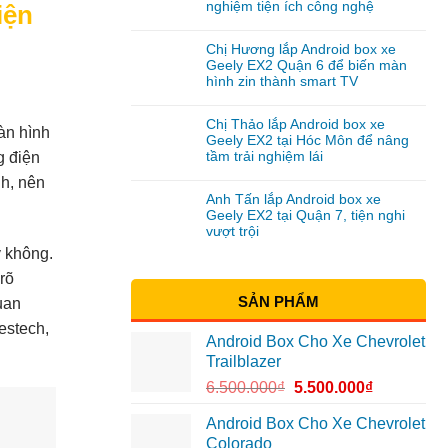
nghiệm tiện ích công nghệ
iện
Chị Hương lắp Android box xe
Geely EX2 Quận 6 để biến màn
hình zin thành smart TV
Chị Thảo lắp Android box xe
àn hình
Geely EX2 tại Hóc Môn để nâng
tầm trải nghiệm lái
g điện
nh, nên
Anh Tấn lắp Android box xe
Geely EX2 tại Quận 7, tiện nghi
vượt trội
y không.
rõ
SẢN PHẨM
uan
estech,
Android Box Cho Xe Chevrolet
Trailblazer
6.500.000
₫
5.500.000
₫
Android Box Cho Xe Chevrolet
Colorado