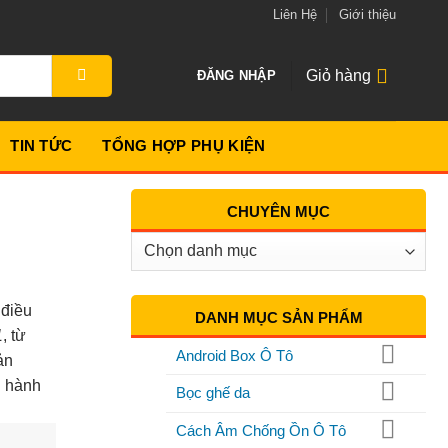
Liên Hệ
Giới thiệu
Giỏ hàng
ĐĂNG NHẬP
TIN TỨC
TỔNG HỢP PHỤ KIỆN
CHUYÊN MỤC
Chuyên
Mục
 điều
DANH MỤC SẢN PHẨM
1
, từ
Android Box Ô Tô
ản
i hành
Bọc ghế da
Cách Âm Chống Ồn Ô Tô