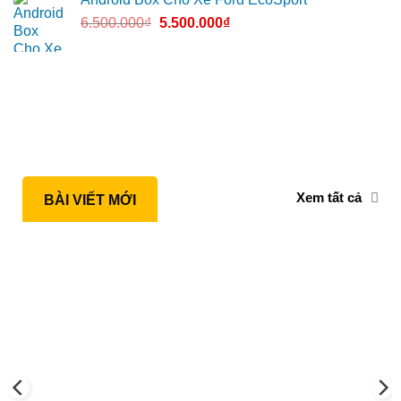
6.500.000
₫
5.500.000
₫
Xem tất cả
BÀI VIẾT MỚI