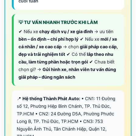
cuối tuần
💡 TƯ VẤN NHANH TRƯỚC KHI LÀM
✔ Nếu xe
chạy dịch vụ / xe gia đình
→ ưu tiên
bền – ổn định – chi phí hợp lý
✔ Nếu xe
mới / xe
cá nhân / xe cao cấp
→ chọn
giải pháp cao cấp,
đẹp và trải nghiệm tốt
✔ Có thể
lắp theo nhu
cầu, làm từng phần hoặc trọn gói
✔ Chưa biết
chọn gì? →
Gửi hình xe, nhân viên tư vấn đúng
giải pháp – đúng ngân sách
📍
Hệ thống Thành Phát Auto:
• CN1: 11 Đường
số 12, Phường Hiệp Bình Chánh, TP. Thủ Đức,
TP.HCM • CN2: 24 Đường D5A, Phường Phước
Long B, TP. Thủ Đức, TP.HCM • CN3: 753
Nguyễn Ảnh Thủ, Tân Chánh Hiệp, Quận 12,