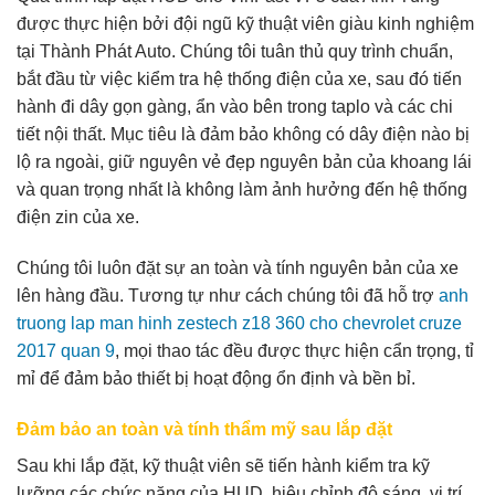
được thực hiện bởi đội ngũ kỹ thuật viên giàu kinh nghiệm
tại Thành Phát Auto. Chúng tôi tuân thủ quy trình chuẩn,
bắt đầu từ việc kiểm tra hệ thống điện của xe, sau đó tiến
hành đi dây gọn gàng, ẩn vào bên trong taplo và các chi
tiết nội thất. Mục tiêu là đảm bảo không có dây điện nào bị
lộ ra ngoài, giữ nguyên vẻ đẹp nguyên bản của khoang lái
và quan trọng nhất là không làm ảnh hưởng đến hệ thống
điện zin của xe.
Chúng tôi luôn đặt sự an toàn và tính nguyên bản của xe
lên hàng đầu. Tương tự như cách chúng tôi đã hỗ trợ
anh
truong lap man hinh zestech z18 360 cho chevrolet cruze
2017 quan 9
, mọi thao tác đều được thực hiện cẩn trọng, tỉ
mỉ để đảm bảo thiết bị hoạt động ổn định và bền bỉ.
Đảm bảo an toàn và tính thẩm mỹ sau lắp đặt
Sau khi lắp đặt, kỹ thuật viên sẽ tiến hành kiểm tra kỹ
lưỡng các chức năng của HUD, hiệu chỉnh độ sáng, vị trí