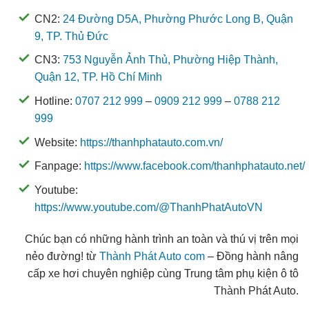
CN2:
24 Đường D5A, Phường Phước Long B, Quận
9, TP. Thủ Đức
CN3:
753 Nguyễn Ảnh Thủ, Phường Hiệp Thành,
Quận 12, TP. Hồ Chí Minh
Hotline:
0707 212 999
–
0909 212 999
–
0788 212
999
Website:
https://thanhphatauto.com.vn/
Fanpage:
https://www.facebook.com/thanhphatauto.net/
Youtube:
https://www.youtube.com/@ThanhPhatAutoVN
Chúc bạn có những hành trình an toàn và thú vị trên mọi
nẻo đường! từ
Thành Phát Auto com
– Đồng hành nâng
cấp xe hơi chuyên nghiệp cùng Trung tâm phụ kiện ô tô
Thành Phát Auto.