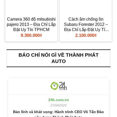
Camera 360 độ mitsubishi
Cách âm chống ồn
pajero 2013 – Địa Chỉ Lắp
Subaru Forester 2012 –
n
Đặt Uy Tín TPHCM
Địa Chỉ Lắp Đặt Uy Tín
TPHCM
9.300.000
₫
2.100.000
₫
BÁO CHÍ NÓI GÌ VỀ THÀNH PHÁT
AUTO
24h.com.vn
27/08/2025
Bản lĩnh và khát vọng: Hành trình CEO Võ Tấn Đào