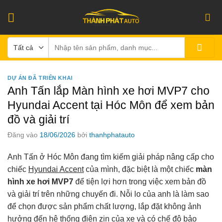
Bỏ
qua
nội
Tìm
dung
kiếm:
DỰ ÁN ĐÃ TRIỂN KHAI
Anh Tấn lắp Màn hình xe hơi MVP7 cho
Hyundai Accent tại Hóc Môn để xem bản
đồ và giải trí
Đăng vào
18/06/2026
bởi
thanhphatauto
Anh Tấn ở Hóc Môn đang tìm kiếm giải pháp nâng cấp cho
chiếc
Hyundai Accent
của mình, đặc biệt là một chiếc
màn
hình xe hơi MVP7
để tiện lợi hơn trong việc xem bản đồ
và giải trí trên những chuyến đi. Nỗi lo của anh là làm sao
để chọn được sản phẩm chất lượng, lắp đặt không ảnh
hưởng đến hệ thống điện zin của xe và có chế độ bảo