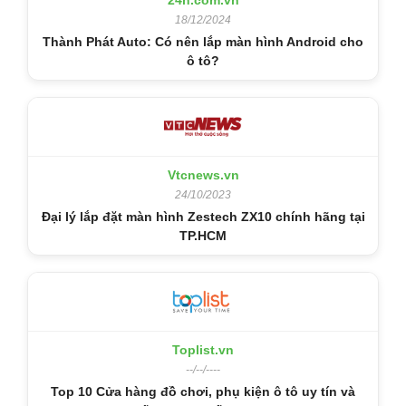
24h.com.vn
18/12/2024
Thành Phát Auto: Có nên lắp màn hình Android cho
ô tô?
Vtcnews.vn
24/10/2023
Đại lý lắp đặt màn hình Zestech ZX10 chính hãng tại
TP.HCM
Toplist.vn
--/--/----
Top 10 Cửa hàng đồ chơi, phụ kiện ô tô uy tín và