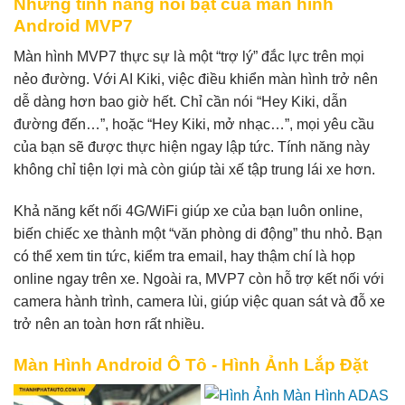
Những tính năng nổi bật của màn hình
Android MVP7
Màn hình MVP7 thực sự là một “trợ lý” đắc lực trên mọi
nẻo đường. Với AI Kiki, việc điều khiển màn hình trở nên
dễ dàng hơn bao giờ hết. Chỉ cần nói “Hey Kiki, dẫn
đường đến…”, hoặc “Hey Kiki, mở nhạc…”, mọi yêu cầu
của bạn sẽ được thực hiện ngay lập tức. Tính năng này
không chỉ tiện lợi mà còn giúp tài xế tập trung lái xe hơn.
Khả năng kết nối 4G/WiFi giúp xe của bạn luôn online,
biến chiếc xe thành một “văn phòng di động” thu nhỏ. Bạn
có thể xem tin tức, kiểm tra email, hay thậm chí là họp
online ngay trên xe. Ngoài ra, MVP7 còn hỗ trợ kết nối với
camera hành trình, camera lùi, giúp việc quan sát và đỗ xe
trở nên an toàn hơn rất nhiều.
Màn Hình Android Ô Tô - Hình Ảnh Lắp Đặt