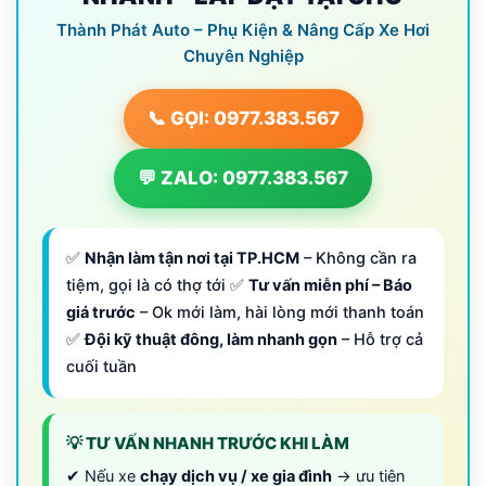
Thành Phát Auto – Phụ Kiện & Nâng Cấp Xe Hơi
Chuyên Nghiệp
📞 GỌI: 0977.383.567
💬 ZALO: 0977.383.567
✅
Nhận làm tận nơi tại TP.HCM
– Không cần ra
tiệm, gọi là có thợ tới ✅
Tư vấn miễn phí – Báo
giá trước
– Ok mới làm, hài lòng mới thanh toán
✅
Đội kỹ thuật đông, làm nhanh gọn
– Hỗ trợ cả
cuối tuần
💡 TƯ VẤN NHANH TRƯỚC KHI LÀM
✔ Nếu xe
chạy dịch vụ / xe gia đình
→ ưu tiên