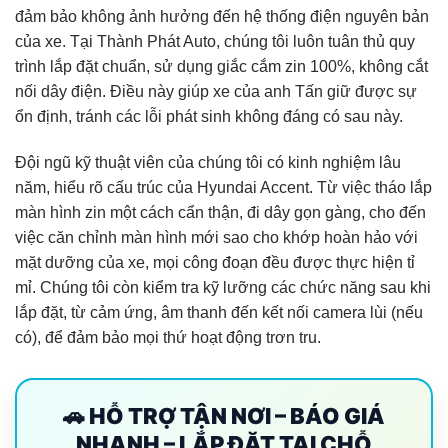
đảm bảo không ảnh hưởng đến hệ thống điện nguyên bản
của xe. Tại Thành Phát Auto, chúng tôi luôn tuân thủ quy
trình lắp đặt chuẩn, sử dụng giắc cắm zin 100%, không cắt
nối dây điện. Điều này giúp xe của anh Tấn giữ được sự
ổn định, tránh các lỗi phát sinh không đáng có sau này.
Đội ngũ kỹ thuật viên của chúng tôi có kinh nghiệm lâu
năm, hiểu rõ cấu trúc của Hyundai Accent. Từ việc tháo lắp
màn hình zin một cách cẩn thận, đi dây gọn gàng, cho đến
việc căn chỉnh màn hình mới sao cho khớp hoàn hảo với
mặt dưỡng của xe, mọi công đoạn đều được thực hiện tỉ
mỉ. Chúng tôi còn kiểm tra kỹ lưỡng các chức năng sau khi
lắp đặt, từ cảm ứng, âm thanh đến kết nối camera lùi (nếu
có), để đảm bảo mọi thứ hoạt động trơn tru.
🚗 HỖ TRỢ TẬN NƠI – BÁO GIÁ
NHANH – LẮP ĐẶT TẠI CHỖ