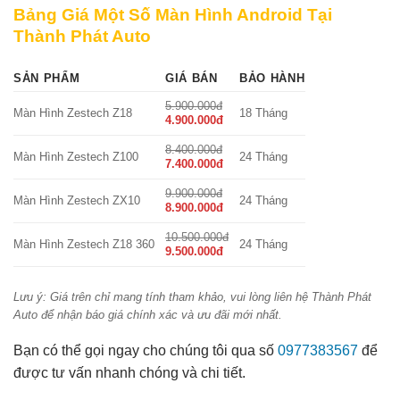
Bảng Giá Một Số Màn Hình Android Tại
Thành Phát Auto
SẢN PHẨM
GIÁ BÁN
BẢO HÀNH
5.900.000đ
Màn Hình Zestech Z18
18 Tháng
4.900.000đ
8.400.000đ
Màn Hình Zestech Z100
24 Tháng
7.400.000đ
9.900.000đ
Màn Hình Zestech ZX10
24 Tháng
8.900.000đ
10.500.000đ
Màn Hình Zestech Z18 360
24 Tháng
9.500.000đ
Lưu ý: Giá trên chỉ mang tính tham khảo, vui lòng liên hệ Thành Phát
Auto để nhận báo giá chính xác và ưu đãi mới nhất.
Bạn có thể gọi ngay cho chúng tôi qua số
0977383567
để
được tư vấn nhanh chóng và chi tiết.