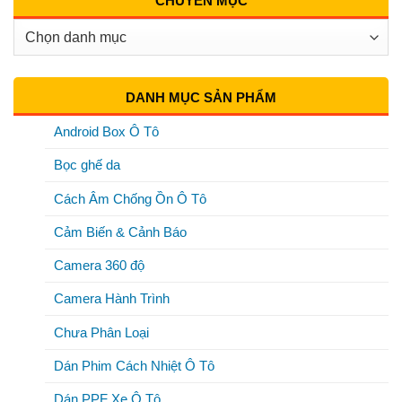
CHUYÊN MỤC
Chuyên
Mục
DANH MỤC SẢN PHẨM
Android Box Ô Tô
Bọc ghế da
Cách Âm Chống Ồn Ô Tô
Cảm Biến & Cảnh Báo
Camera 360 độ
Camera Hành Trình
Chưa Phân Loại
Dán Phim Cách Nhiệt Ô Tô
Dán PPF Xe Ô Tô