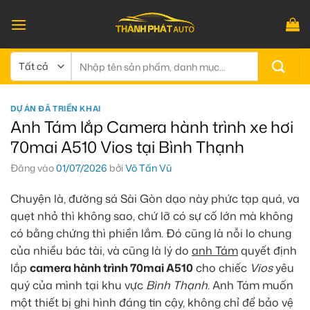
Bỏ
qua
nội
dung
Tìm
kiếm:
DỰ ÁN ĐÃ TRIỂN KHAI
Anh Tám lắp Camera hành trình xe hơi
70mai A510 Vios tại Bình Thạnh
Đăng vào
01/07/2026
bởi
Võ Tấn Vũ
Chuyện là, đường sá Sài Gòn dạo này phức tạp quá, va
quẹt nhỏ thì không sao, chứ lỡ có sự cố lớn mà không
có bằng chứng thì phiền lắm. Đó cũng là nỗi lo chung
của nhiều bác tài, và cũng là lý do
anh Tám
quyết định
lắp
camera hành trình 70mai A510
cho chiếc
Vios
yêu
quý của mình tại khu vực
Bình Thạnh
. Anh Tám muốn
một thiết bị ghi hình đáng tin cậy, không chỉ để bảo vệ