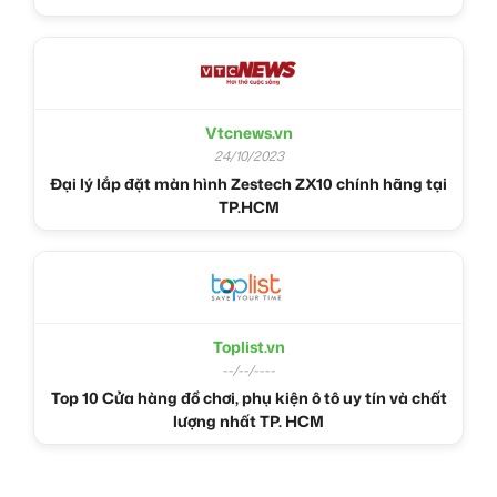
Vtcnews.vn
24/10/2023
Đại lý lắp đặt màn hình Zestech ZX10 chính hãng tại
TP.HCM
Toplist.vn
--/--/----
Top 10 Cửa hàng đồ chơi, phụ kiện ô tô uy tín và chất
lượng nhất TP. HCM