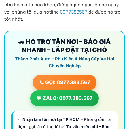
phụ kiện ô tô nào khác, đừng ngần ngại liên hệ ngay
với chúng tôi qua hotline
0977383567
để được hỗ trợ
tốt nhất.
🚗 HỖ TRỢ TẬN NƠI – BÁO GIÁ
NHANH – LẮP ĐẶT TẠI CHỖ
Thành Phát Auto – Phụ Kiện & Nâng Cấp Xe Hơi
Chuyên Nghiệp
📞 GỌI: 0977.383.567
💬 ZALO: 0977.383.567
✅
Nhận làm tận nơi tại TP.HCM
– Không cần ra
tiệm, gọi là có thợ tới ✅
Tư vấn miễn phí – Báo