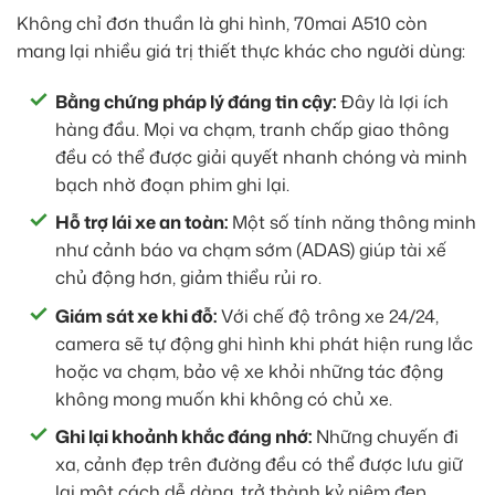
Không chỉ đơn thuần là ghi hình, 70mai A510 còn
mang lại nhiều giá trị thiết thực khác cho người dùng:
Bằng chứng pháp lý đáng tin cậy:
Đây là lợi ích
hàng đầu. Mọi va chạm, tranh chấp giao thông
đều có thể được giải quyết nhanh chóng và minh
bạch nhờ đoạn phim ghi lại.
Hỗ trợ lái xe an toàn:
Một số tính năng thông minh
như cảnh báo va chạm sớm (ADAS) giúp tài xế
chủ động hơn, giảm thiểu rủi ro.
Giám sát xe khi đỗ:
Với chế độ trông xe 24/24,
camera sẽ tự động ghi hình khi phát hiện rung lắc
hoặc va chạm, bảo vệ xe khỏi những tác động
không mong muốn khi không có chủ xe.
Ghi lại khoảnh khắc đáng nhớ:
Những chuyến đi
xa, cảnh đẹp trên đường đều có thể được lưu giữ
lại một cách dễ dàng, trở thành kỷ niệm đẹp.