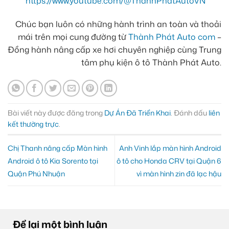
https://www.youtube.com/@ThanhPhatAutoVN
Chúc bạn luôn có những hành trình an toàn và thoải
mái trên mọi cung đường từ
Thành Phát Auto com
–
Đồng hành nâng cấp xe hơi chuyên nghiệp cùng Trung
tâm phụ kiện ô tô Thành Phát Auto.
Bài viết này được đăng trong
Dự Án Đã Triển Khai
. Đánh dấu
liên
kết thường trực
.
Chị Thanh nâng cấp Màn hình
Anh Vinh lắp màn hình Android
Android ô tô Kia Sorento tại
ô tô cho Honda CRV tại Quận 6
Quận Phú Nhuận
vì màn hình zin đã lạc hậu
Để lại một bình luận