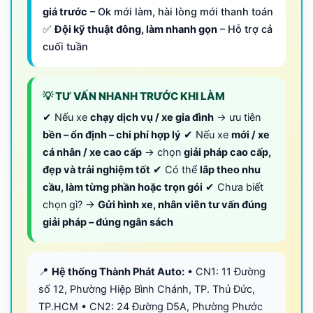
giá trước
– Ok mới làm, hài lòng mới thanh toán
✅
Đội kỹ thuật đông, làm nhanh gọn
– Hỗ trợ cả
cuối tuần
💡 TƯ VẤN NHANH TRƯỚC KHI LÀM
✔ Nếu xe
chạy dịch vụ / xe gia đình
→ ưu tiên
bền – ổn định – chi phí hợp lý
✔ Nếu xe
mới / xe
cá nhân / xe cao cấp
→ chọn
giải pháp cao cấp,
đẹp và trải nghiệm tốt
✔ Có thể
lắp theo nhu
cầu, làm từng phần hoặc trọn gói
✔ Chưa biết
chọn gì? →
Gửi hình xe, nhân viên tư vấn đúng
giải pháp – đúng ngân sách
📍
Hệ thống Thành Phát Auto:
• CN1: 11 Đường
số 12, Phường Hiệp Bình Chánh, TP. Thủ Đức,
TP.HCM • CN2: 24 Đường D5A, Phường Phước