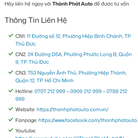
Hãy liên hệ ngay với
Thành Phát Auto
để được tư vấn
Thông Tin Liên Hệ
CN1:
11 Đường số 12, Phường Hiệp Bình Chánh, TP.
Thủ Đức
CN2:
24 Đường D5A, Phường Phước Long B, Quận
9, TP. Thủ Đức
CN3:
753 Nguyễn Ảnh Thủ, Phường Hiệp Thành,
Quận 12, TP. Hồ Chí Minh
Hotline:
0707 212 999
–
0909 212 999
–
0788 212
999
Website:
https://thanhphatauto.com.vn/
Fanpage:
https://www.facebook.com/thanhphatauto.
Youtube: