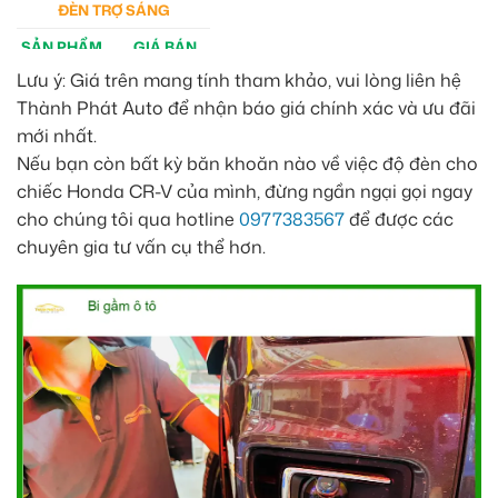
ĐÈN TRỢ SÁNG
SẢN PHẨM
GIÁ BÁN
Lưu ý: Giá trên mang tính tham khảo, vui lòng liên hệ
M30 Ultra
4tr5
Thành Phát Auto để nhận báo giá chính xác và ưu đãi
Aozoom EX3
5tr
mới nhất.
Nếu bạn còn bất kỳ băn khoăn nào về việc độ đèn cho
chiếc Honda CR-V của mình, đừng ngần ngại gọi ngay
cho chúng tôi qua hotline
0977383567
để được các
chuyên gia tư vấn cụ thể hơn.