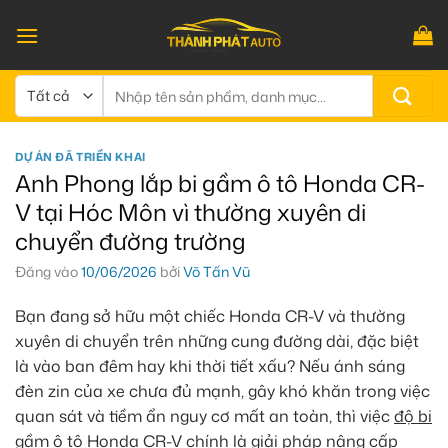
Bỏ
qua
nội
dung
Tìm
kiếm:
DỰ ÁN ĐÃ TRIỂN KHAI
Anh Phong lắp bi gầm ô tô Honda CR-
V tại Hóc Môn vì thường xuyên di
chuyển đường trường
Đăng vào
10/06/2026
bởi
Võ Tấn Vũ
Bạn đang sở hữu một chiếc Honda CR-V và thường
xuyên di chuyển trên những cung đường dài, đặc biệt
là vào ban đêm hay khi thời tiết xấu? Nếu ánh sáng
đèn zin của xe chưa đủ mạnh, gây khó khăn trong việc
quan sát và tiềm ẩn nguy cơ mất an toàn, thì việc
độ bi
gầm ô tô Honda CR-V
chính là giải pháp nâng cấp