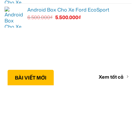
Android Box Cho Xe Ford EcoSport
6.500.000
₫
5.500.000
₫
Xem tất cả
BÀI VIẾT MỚI