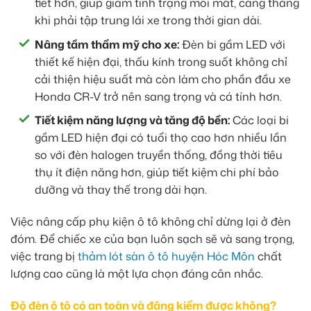
tiết hơn, giúp giảm tình trạng mỏi mắt, căng thẳng
khi phải tập trung lái xe trong thời gian dài.
Nâng tầm thẩm mỹ cho xe:
Đèn bi gầm LED với
thiết kế hiện đại, thấu kính trong suốt không chỉ
cải thiện hiệu suất mà còn làm cho phần đầu xe
Honda CR-V trở nên sang trọng và cá tính hơn.
Tiết kiệm năng lượng và tăng độ bền:
Các loại bi
gầm LED hiện đại có tuổi thọ cao hơn nhiều lần
so với đèn halogen truyền thống, đồng thời tiêu
thụ ít điện năng hơn, giúp tiết kiệm chi phí bảo
dưỡng và thay thế trong dài hạn.
Việc nâng cấp phụ kiện ô tô không chỉ dừng lại ở đèn
đóm. Để chiếc xe của bạn luôn sạch sẽ và sang trọng,
việc trang bị
thảm lót sàn ô tô huyện Hóc Môn
chất
lượng cao cũng là một lựa chọn đáng cân nhắc.
Độ đèn ô tô có an toàn và đăng kiểm được không?