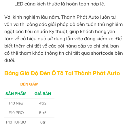
LED cùng kích thước là hoàn toàn hợp lệ.
Với kinh nghiệm lâu năm, Thành Phát Auto luôn tư
vấn và thi công các giải pháp độ đèn tuân thủ nghiêm
ngặt các tiêu chuẩn kỹ thuật, giúp khách hàng yên
tâm về cả hiệu quả sử dụng lẫn việc đăng kiểm xe. Để
biết thêm chi tiết về các gói nâng cấp và chi phí, bạn
có thể tham khảo thông tin chi tiết qua shortcode bên
dưới.
Bảng Giá Độ Đèn Ô Tô Tại Thành Phát Auto
ĐÈN GẦM
SẢN PHẨM
GIÁ BÁN
F10 New
4tr2
F10 PRO
5tr5
F10 TURBO
6tr