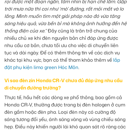
rọi được một đoạn ngắn, tầm nhìn bị hạn chế lắm. Gặp
trời mưa nữa thì coi như ‘mò’ đường, rất mỏi mắt và lo
lắng. Mình muốn tìm một giải pháp nào đó vừa tăng
sáng hiệu quả, vừa bền bỉ mà không ảnh hưởng đến hệ
thống điện của xe.”
Đây cũng là trăn trở chung của
nhiều chủ xe khi đèn nguyên bản chỉ đáp ứng được
nhu cầu cơ bản, chưa tối ưu cho việc di chuyển liên
tục và dài ngày. Để có thêm thông tin về các dịch vụ
khác tại khu vực, bạn có thể tham khảo thêm về
lắp
đặt phụ kiện limo green Hóc Môn
.
Vì sao đèn zin Honda CR-V chưa đủ đáp ứng nhu cầu
di chuyển đường trường?
Thực tế, hầu hết các dòng xe phổ thông, bao gồm cả
Honda CR-V, thường được trang bị đèn halogen ở cụm
đèn gầm hoặc đèn pha. Loại đèn này có cường độ
sáng tương đối yếu, ánh sáng vàng và vùng chiếu sáng
hẹp. Điều này khiến người lái khó quan sát rõ ràng các