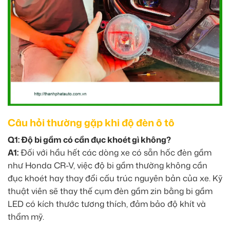
Câu hỏi thường gặp khi độ đèn ô tô
Q1: Độ bi gầm có cần đục khoét gì không?
A1:
Đối với hầu hết các dòng xe có sẵn hốc đèn gầm
như Honda CR-V, việc độ bi gầm thường không cần
đục khoét hay thay đổi cấu trúc nguyên bản của xe. Kỹ
thuật viên sẽ thay thế cụm đèn gầm zin bằng bi gầm
LED có kích thước tương thích, đảm bảo độ khít và
thẩm mỹ.