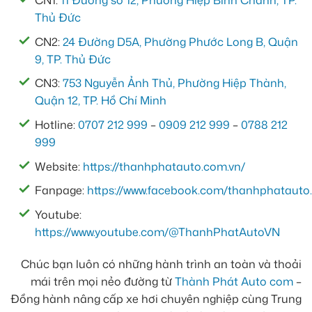
CN1:
11 Đường số 12, Phường Hiệp Bình Chánh, TP.
Thủ Đức
CN2:
24 Đường D5A, Phường Phước Long B, Quận
9, TP. Thủ Đức
CN3:
753 Nguyễn Ảnh Thủ, Phường Hiệp Thành,
Quận 12, TP. Hồ Chí Minh
Hotline:
0707 212 999
–
0909 212 999
–
0788 212
999
Website:
https://thanhphatauto.com.vn/
Fanpage:
https://www.facebook.com/thanhphatauto.
Youtube:
https://www.youtube.com/@ThanhPhatAutoVN
Chúc bạn luôn có những hành trình an toàn và thoải
mái trên mọi nẻo đường từ
Thành Phát Auto com
–
Đồng hành nâng cấp xe hơi chuyên nghiệp cùng Trung