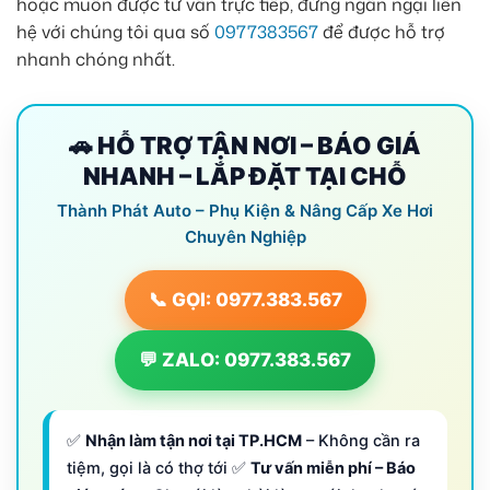
hoặc muốn được tư vấn trực tiếp, đừng ngần ngại liên
hệ với chúng tôi qua số
0977383567
để được hỗ trợ
nhanh chóng nhất.
🚗 HỖ TRỢ TẬN NƠI – BÁO GIÁ
NHANH – LẮP ĐẶT TẠI CHỖ
Thành Phát Auto – Phụ Kiện & Nâng Cấp Xe Hơi
Chuyên Nghiệp
📞 GỌI: 0977.383.567
💬 ZALO: 0977.383.567
✅
Nhận làm tận nơi tại TP.HCM
– Không cần ra
tiệm, gọi là có thợ tới ✅
Tư vấn miễn phí – Báo