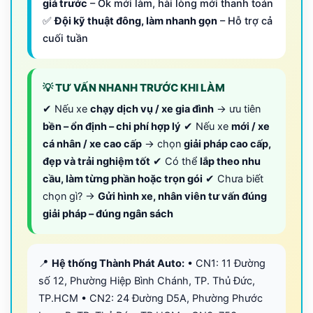
giá trước
– Ok mới làm, hài lòng mới thanh toán
✅
Đội kỹ thuật đông, làm nhanh gọn
– Hỗ trợ cả
cuối tuần
💡 TƯ VẤN NHANH TRƯỚC KHI LÀM
✔ Nếu xe
chạy dịch vụ / xe gia đình
→ ưu tiên
bền – ổn định – chi phí hợp lý
✔ Nếu xe
mới / xe
cá nhân / xe cao cấp
→ chọn
giải pháp cao cấp,
đẹp và trải nghiệm tốt
✔ Có thể
lắp theo nhu
cầu, làm từng phần hoặc trọn gói
✔ Chưa biết
chọn gì? →
Gửi hình xe, nhân viên tư vấn đúng
giải pháp – đúng ngân sách
📍
Hệ thống Thành Phát Auto:
• CN1: 11 Đường
số 12, Phường Hiệp Bình Chánh, TP. Thủ Đức,
TP.HCM • CN2: 24 Đường D5A, Phường Phước