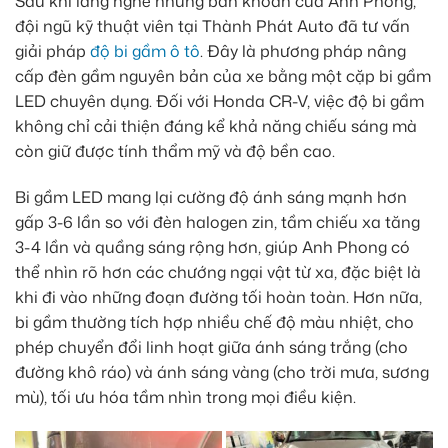
Sau khi lắng nghe những băn khoăn của Anh Phong,
đội ngũ kỹ thuật viên tại Thành Phát Auto đã tư vấn
giải pháp
độ bi gầm ô tô
. Đây là phương pháp nâng
cấp đèn gầm nguyên bản của xe bằng một cặp bi gầm
LED chuyên dụng. Đối với Honda CR-V, việc độ bi gầm
không chỉ cải thiện đáng kể khả năng chiếu sáng mà
còn giữ được tính thẩm mỹ và độ bền cao.
Bi gầm LED mang lại cường độ ánh sáng mạnh hơn
gấp 3-6 lần so với đèn halogen zin, tầm chiếu xa tăng
3-4 lần và quầng sáng rộng hơn, giúp Anh Phong có
thể nhìn rõ hơn các chướng ngại vật từ xa, đặc biệt là
khi đi vào những đoạn đường tối hoàn toàn. Hơn nữa,
bi gầm thường tích hợp nhiều chế độ màu nhiệt, cho
phép chuyển đổi linh hoạt giữa ánh sáng trắng (cho
đường khô ráo) và ánh sáng vàng (cho trời mưa, sương
mù), tối ưu hóa tầm nhìn trong mọi điều kiện.