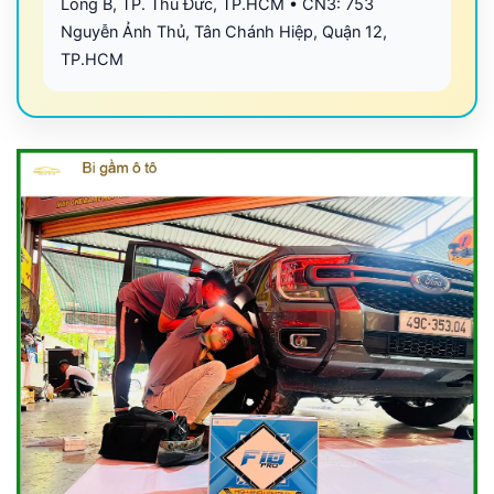
Long B, TP. Thủ Đức, TP.HCM • CN3: 753
Nguyễn Ảnh Thủ, Tân Chánh Hiệp, Quận 12,
TP.HCM