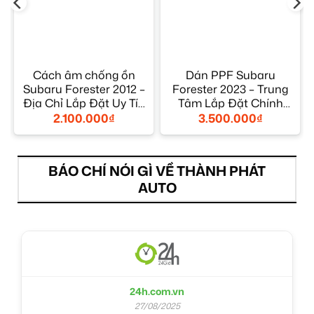
Cách âm chống ồn
Dán PPF Subaru
Subaru Forester 2012 –
Forester 2023 – Trung
Địa Chỉ Lắp Đặt Uy Tín
Tâm Lắp Đặt Chính
TPHCM
Hãng Uy Tín TPHCM
2.100.000
₫
3.500.000
₫
BÁO CHÍ NÓI GÌ VỀ THÀNH PHÁT
AUTO
24h.com.vn
27/08/2025