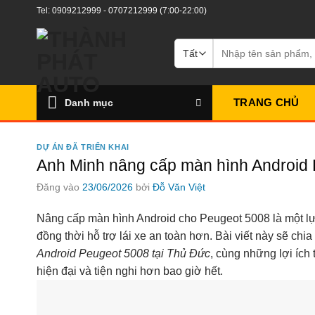
Bỏ
Tel:
0909212999
-
0707212999
(7:00-22:00)
qua
nội
Tìm
kiếm:
dung
TRANG CHỦ
Danh mục
DỰ ÁN ĐÃ TRIỂN KHAI
Anh Minh nâng cấp màn hình Android Pe
Đăng vào
23/06/2026
bởi
Đỗ Văn Việt
Nâng cấp màn hình Android cho Peugeot 5008 là một lựa c
đồng thời hỗ trợ lái xe an toàn hơn. Bài viết này sẽ ch
Android Peugeot 5008 tại Thủ Đức
, cùng những lợi ích 
hiện đại và tiện nghi hơn bao giờ hết.