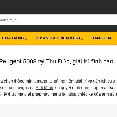
CỬA HÀNG
DỰ ÁN ĐÃ TRIỂN KHAI
BẢNG GIÁ
ugeot 5008 tại Thủ Đức, giải trí đỉnh cao
họn thông minh, mang lại trải nghiệm giải trí và tiện ích vượt t
ia sẻ câu chuyện của
Anh Minh
khi quyết định nâng cấp
màn hình
thiết thực mà giải pháp này mang lại, giúp chiếc xe của anh trở