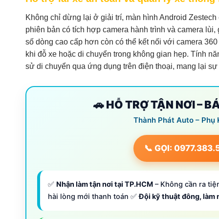
Không chỉ dừng lại ở giải trí, màn hình Android Zestech 
phiên bản có tích hợp camera hành trình và camera lùi,
số dòng cao cấp hơn còn có thể kết nối với camera 360 đ
khi đỗ xe hoặc di chuyển trong không gian hẹp. Tính năng
sử di chuyển qua ứng dụng trên điện thoại, mang lại sự 
🚗 HỖ TRỢ TẬN NƠI – B
Thành Phát Auto – Phụ 
📞 GỌI: 0977.383.
✅
Nhận làm tận nơi tại TP.HCM
– Không cần ra tiệm
hài lòng mới thanh toán ✅
Đội kỹ thuật đông, làm