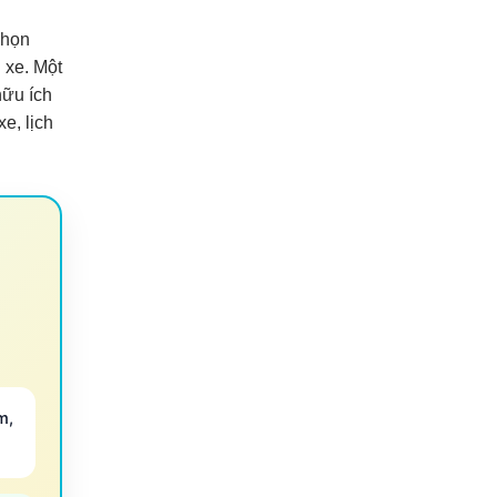
chọn
 xe. Một
hữu ích
e, lịch
m,