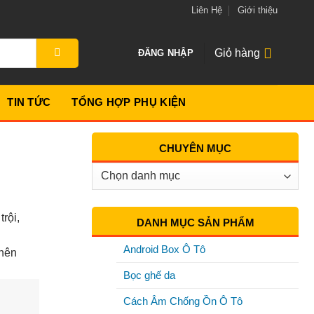
Liên Hệ
Giới thiệu
Giỏ hàng
ĐĂNG NHẬP
TIN TỨC
TỔNG HỢP PHỤ KIỆN
CHUYÊN MỤC
Chuyên
Mục
rội,
DANH MỤC SẢN PHẨM
Android Box Ô Tô
 nên
Bọc ghế da
Cách Âm Chống Ồn Ô Tô