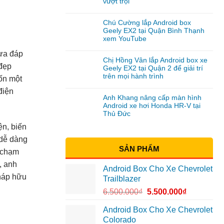
vượt trội
Chú Cường lắp Android box
Geely EX2 tại Quận Bình Thạnh
xem YouTube
hưa đáp
Chị Hồng Vân lắp Android box xe
 đẹp
Geely EX2 tại Quận 2 để giải trí
trên mọi hành trình
ốn một
điện
Anh Khang nâng cấp màn hình
Android xe hơi Honda HR-V tại
Thủ Đức
ện, biến
 dễ dàng
SẢN PHẨM
n chạm
, anh
Android Box Cho Xe Chevrolet
pháp hữu
Trailblazer
6.500.000
₫
5.500.000
₫
Android Box Cho Xe Chevrolet
Colorado