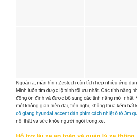
Ngoài ra, màn hình Zestech còn tích hợp nhiều ứng dụ
Minh luôn tìm được lộ trình tối ưu nhất. Các tính năn
động ổn định và được bổ sung các tính năng mới nhất. 
một không gian hiện đại, tiện nghi, không thua kém bất
cô giang hyundai accent dán phim cách nhiệt ô tô 3m 
nội thất và sức khỏe người ngồi trong xe.
Hỗ trợ lái xe an toàn và quản lý xe thông