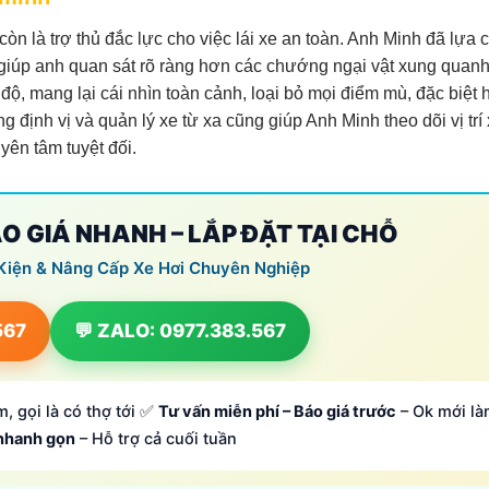
còn là trợ thủ đắc lực cho việc lái xe an toàn. Anh Minh đã lựa 
 giúp anh quan sát rõ ràng hơn các chướng ngại vật xung quanh
ộ, mang lại cái nhìn toàn cảnh, loại bỏ mọi điểm mù, đặc biệt 
 định vị và quản lý xe từ xa cũng giúp Anh Minh theo dõi vị trí x
yên tâm tuyệt đối.
ÁO GIÁ NHANH – LẮP ĐẶT TẠI CHỖ
Kiện & Nâng Cấp Xe Hơi Chuyên Nghiệp
567
💬 ZALO: 0977.383.567
, gọi là có thợ tới ✅
Tư vấn miễn phí – Báo giá trước
– Ok mới là
 nhanh gọn
– Hỗ trợ cả cuối tuần