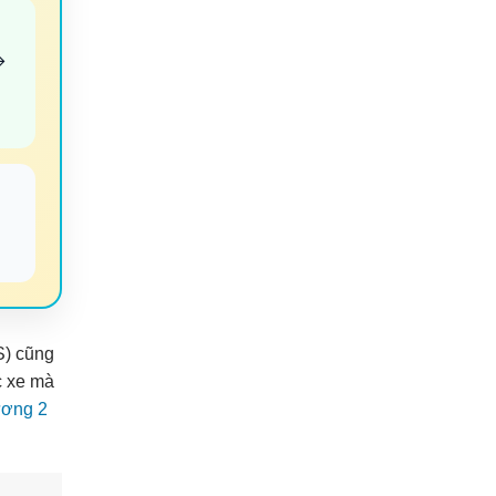
→
S) cũng
c xe mà
ương 2