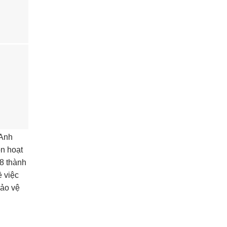
 Anh
ôn hoạt
8 thành
ề việc
bảo vệ