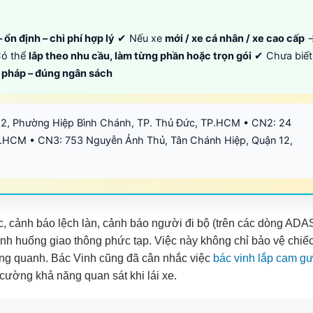
 ổn định – chi phí hợp lý
✔ Nếu xe
mới / xe cá nhân / xe cao cấp
ó thể
lắp theo nhu cầu, làm từng phần hoặc trọn gói
✔ Chưa biết
i pháp – đúng ngân sách
12, Phường Hiệp Bình Chánh, TP. Thủ Đức, TP.HCM • CN2: 24
.HCM • CN3: 753 Nguyễn Ảnh Thủ, Tân Chánh Hiệp, Quận 12,
, cảnh báo lệch làn, cảnh báo người đi bộ (trên các dòng ADA
ình huống giao thông phức tạp. Việc này không chỉ bảo vệ chiế
ng quanh. Bác Vinh cũng đã cân nhắc việc
bác vinh lắp cam g
cường khả năng quan sát khi lái xe.