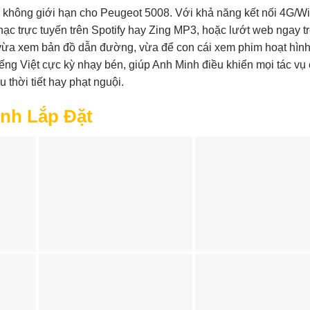
í không giới hạn cho Peugeot 5008. Với khả năng kết nối 4G/Wi
ạc trực tuyến trên Spotify hay Zing MP3, hoặc lướt web ngay tr
nh vừa xem bản đồ dẫn đường, vừa để con cái xem phim hoạt hìn
 tiếng Việt cực kỳ nhạy bén, giúp Anh Minh điều khiển mọi tác vụ 
thời tiết hay phạt nguội.
Ảnh Lắp Đặt