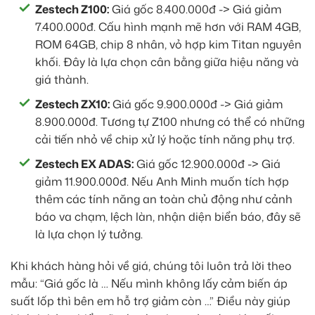
Zestech Z100:
Giá gốc 8.400.000đ -> Giá giảm
7.400.000đ. Cấu hình mạnh mẽ hơn với RAM 4GB,
ROM 64GB, chip 8 nhân, vỏ hợp kim Titan nguyên
khối. Đây là lựa chọn cân bằng giữa hiệu năng và
giá thành.
Zestech ZX10:
Giá gốc 9.900.000đ -> Giá giảm
8.900.000đ. Tương tự Z100 nhưng có thể có những
cải tiến nhỏ về chip xử lý hoặc tính năng phụ trợ.
Zestech EX ADAS:
Giá gốc 12.900.000đ -> Giá
giảm 11.900.000đ. Nếu Anh Minh muốn tích hợp
thêm các tính năng an toàn chủ động như cảnh
báo va chạm, lệch làn, nhận diện biển báo, đây sẽ
là lựa chọn lý tưởng.
Khi khách hàng hỏi về giá, chúng tôi luôn trả lời theo
mẫu: “Giá gốc là … Nếu mình không lấy cảm biến áp
suất lốp thì bên em hỗ trợ giảm còn …” Điều này giúp