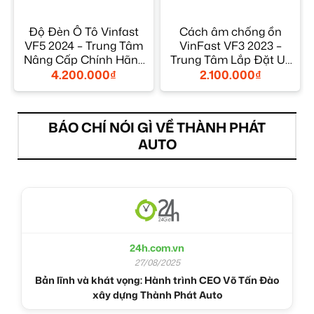
Độ Đèn Ô Tô Vinfast
Cách âm chống ồn
VF5 2024 – Trung Tâm
VinFast VF3 2023 –
Nâng Cấp Chính Hãng
Trung Tâm Lắp Đặt Uy
TPHCM
Tín TPHCM
4.200.000
₫
2.100.000
₫
BÁO CHÍ NÓI GÌ VỀ THÀNH PHÁT
AUTO
24h.com.vn
27/08/2025
Bản lĩnh và khát vọng: Hành trình CEO Võ Tấn Đào
xây dựng Thành Phát Auto