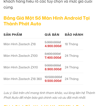
khách hàng hiểu rõ các tùy chọn và mức giá cuối
cùng.
Bảng Giá Một Số Màn Hình Android Tại
Thành Phát Auto
SẢN PHẨM
GIÁ BÁN
BẢO HÀNH
5.900.000đ
Màn Hình Zestech Z18
18 Tháng
4.900.000đ
8.400.000đ
Màn Hình Zestech Z100
24 Tháng
7.400.000đ
9.900.000đ
Màn Hình Zestech ZX10
24 Tháng
8.900.000đ
10.500.000đ
Màn Hình Zestech Z18 360
24 Tháng
9.500.000đ
Lưu ý: Giá trên chỉ mang tính tham khảo, vui lòng liên hệ Thành
Phát Auto để nhận báo giá chính xác và ưu đãi mới nhất.