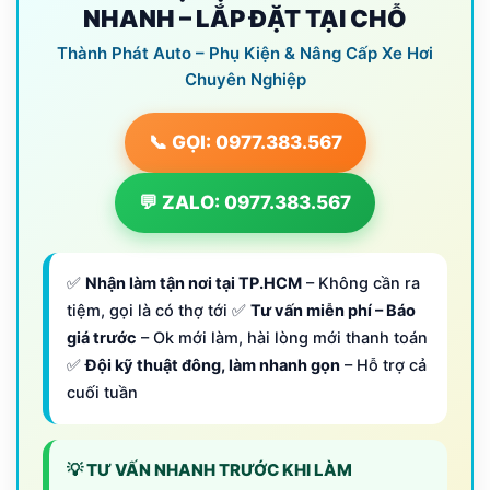
NHANH – LẮP ĐẶT TẠI CHỖ
Thành Phát Auto – Phụ Kiện & Nâng Cấp Xe Hơi
Chuyên Nghiệp
📞 GỌI: 0977.383.567
💬 ZALO: 0977.383.567
✅
Nhận làm tận nơi tại TP.HCM
– Không cần ra
tiệm, gọi là có thợ tới ✅
Tư vấn miễn phí – Báo
giá trước
– Ok mới làm, hài lòng mới thanh toán
✅
Đội kỹ thuật đông, làm nhanh gọn
– Hỗ trợ cả
cuối tuần
💡 TƯ VẤN NHANH TRƯỚC KHI LÀM