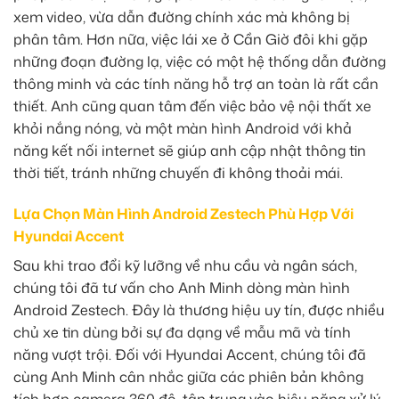
xem video, vừa dẫn đường chính xác mà không bị
phân tâm. Hơn nữa, việc lái xe ở Cần Giờ đôi khi gặp
những đoạn đường lạ, việc có một hệ thống dẫn đường
thông minh và các tính năng hỗ trợ an toàn là rất cần
thiết. Anh cũng quan tâm đến việc bảo vệ nội thất xe
khỏi nắng nóng, và một màn hình Android với khả
năng kết nối internet sẽ giúp anh cập nhật thông tin
thời tiết, tránh những chuyến đi không thoải mái.
Lựa Chọn Màn Hình Android Zestech Phù Hợp Với
Hyundai Accent
Sau khi trao đổi kỹ lưỡng về nhu cầu và ngân sách,
chúng tôi đã tư vấn cho Anh Minh dòng màn hình
Android Zestech. Đây là thương hiệu uy tín, được nhiều
chủ xe tin dùng bởi sự đa dạng về mẫu mã và tính
năng vượt trội. Đối với Hyundai Accent, chúng tôi đã
cùng Anh Minh cân nhắc giữa các phiên bản không
tích hợp camera 360 độ, tập trung vào hiệu năng xử lý