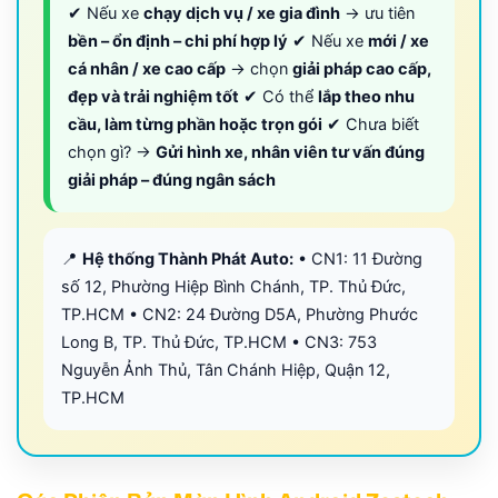
✔ Nếu xe
chạy dịch vụ / xe gia đình
→ ưu tiên
bền – ổn định – chi phí hợp lý
✔ Nếu xe
mới / xe
cá nhân / xe cao cấp
→ chọn
giải pháp cao cấp,
đẹp và trải nghiệm tốt
✔ Có thể
lắp theo nhu
cầu, làm từng phần hoặc trọn gói
✔ Chưa biết
chọn gì? →
Gửi hình xe, nhân viên tư vấn đúng
giải pháp – đúng ngân sách
📍
Hệ thống Thành Phát Auto:
• CN1: 11 Đường
số 12, Phường Hiệp Bình Chánh, TP. Thủ Đức,
TP.HCM • CN2: 24 Đường D5A, Phường Phước
Long B, TP. Thủ Đức, TP.HCM • CN3: 753
Nguyễn Ảnh Thủ, Tân Chánh Hiệp, Quận 12,
TP.HCM