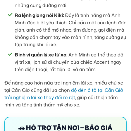
những cung đường mới.
Ra lệnh giọng nói Kiki:
Đây là tính năng mà Anh
Minh đặc biệt yêu thích. Chỉ cần một câu lệnh đơn
giản, anh có thể mở nhạc, tìm đường, gọi điện mà
không cần chạm tay vào màn hình, tăng cường sự
tập trung khi lái xe.
Định vị quản lý xe từ xa:
Anh Minh có thể theo dõi
vị trí xe, lịch sử di chuyển của chiếc Accent ngay
trên điện thoại, rất tiện lợi và an tâm.
Để nâng cao hơn nữa trải nghiệm lái xe, nhiều chủ xe
tại Cần Giờ cũng đã lựa chọn
độ đèn ô tô tại Cần Giờ
trải nghiệm lái xe thay đổi rõ rệt
, giúp cải thiện tầm
nhìn và tăng tính thẩm mỹ cho xe.
🚗 HỖ TRỢ TẬN NƠI – BÁO GIÁ