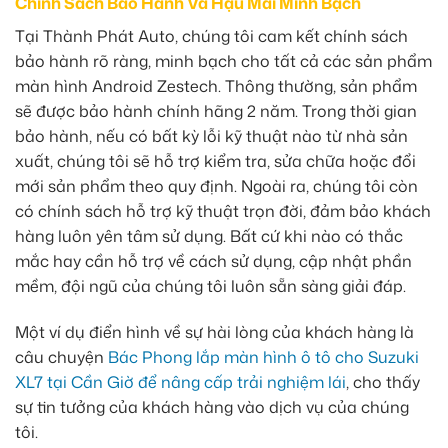
Chính Sách Bảo Hành Và Hậu Mãi Minh Bạch
Tại Thành Phát Auto, chúng tôi cam kết chính sách
bảo hành rõ ràng, minh bạch cho tất cả các sản phẩm
màn hình Android Zestech. Thông thường, sản phẩm
sẽ được bảo hành chính hãng 2 năm. Trong thời gian
bảo hành, nếu có bất kỳ lỗi kỹ thuật nào từ nhà sản
xuất, chúng tôi sẽ hỗ trợ kiểm tra, sửa chữa hoặc đổi
mới sản phẩm theo quy định. Ngoài ra, chúng tôi còn
có chính sách hỗ trợ kỹ thuật trọn đời, đảm bảo khách
hàng luôn yên tâm sử dụng. Bất cứ khi nào có thắc
mắc hay cần hỗ trợ về cách sử dụng, cập nhật phần
mềm, đội ngũ của chúng tôi luôn sẵn sàng giải đáp.
Một ví dụ điển hình về sự hài lòng của khách hàng là
câu chuyện
Bác Phong lắp màn hình ô tô cho Suzuki
XL7 tại Cần Giờ để nâng cấp trải nghiệm lái
, cho thấy
sự tin tưởng của khách hàng vào dịch vụ của chúng
tôi.