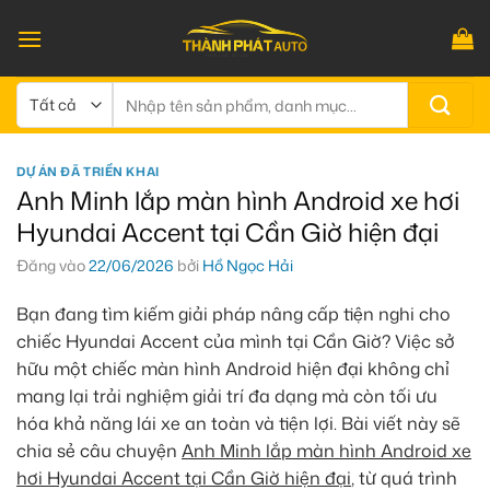
Bỏ
qua
nội
dung
Tìm
kiếm:
DỰ ÁN ĐÃ TRIỂN KHAI
Anh Minh lắp màn hình Android xe hơi
Hyundai Accent tại Cần Giờ hiện đại
Đăng vào
22/06/2026
bởi
Hồ Ngọc Hải
Bạn đang tìm kiếm giải pháp nâng cấp tiện nghi cho
chiếc Hyundai Accent của mình tại Cần Giờ? Việc sở
hữu một chiếc màn hình Android hiện đại không chỉ
mang lại trải nghiệm giải trí đa dạng mà còn tối ưu
hóa khả năng lái xe an toàn và tiện lợi. Bài viết này sẽ
chia sẻ câu chuyện
Anh Minh lắp màn hình Android xe
hơi Hyundai Accent tại Cần Giờ hiện đại
, từ quá trình