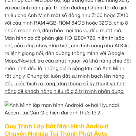
và các tính năng giải trí, dẫn đường. Chúng tôi đã giới
thiệu cho Anh Minh một số dòng như Z100 hoặc ZX10,
với cấu hình RAM 4GB, ROM 64GB hoặc 32GB, chip 8
nhân mạnh mẽ, đảm bảo mọi tác vụ đều mượt mà.
Màn hình có độ phân giải HD 1280×720, hiển thị sắc
nét, cảm ứng nhạy. Đặc biệt, các tính năng như AI Kiki
ra lệnh giọng nói, dẫn đường thông minh với Google
Maps/Navitel, tra cứu phạt nguội, và khả năng chia đôi
màn hình đều là những điểm cộng lớn mà Anh Minh
rất ưng ý.
Chúng tôi luôn đặt sự minh bạch lên hàng
đầu, giải thích rõ ràng từng thông số kỹ thuật và tính
năng để khách hàng hiểu rõ giá trị mình nhận được.
Quy Trình Lắp Đặt Màn Hình Android
Chuyên Nghiệp Tại Thành Phát Auto